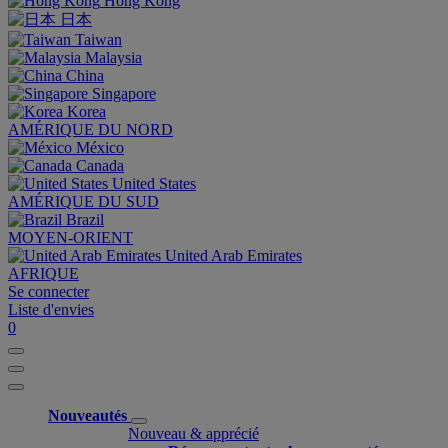
Hong Kong
日本
Taiwan
Malaysia
China
Singapore
Korea
AMÉRIQUE DU NORD
México
Canada
United States
AMÉRIQUE DU SUD
Brazil
MOYEN-ORIENT
United Arab Emirates
AFRIQUE
Se connecter
Liste d'envies
0
Nouveautés
Nouveau & apprécié