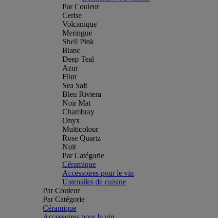
Par Couleur
Cerise
Volcanique
Meringue
Shell Pink
Blanc
Deep Teal
Azur
Flint
Sea Salt
Bleu Riviera
Noir Mat
Chambray
Onyx
Multicolour
Rose Quartz
Nuit
Par Catégorie
Céramique
Accessoires pour le vin
Ustensiles de cuisine
Par Couleur
Par Catégorie
Céramique
Accessoires pour le vin