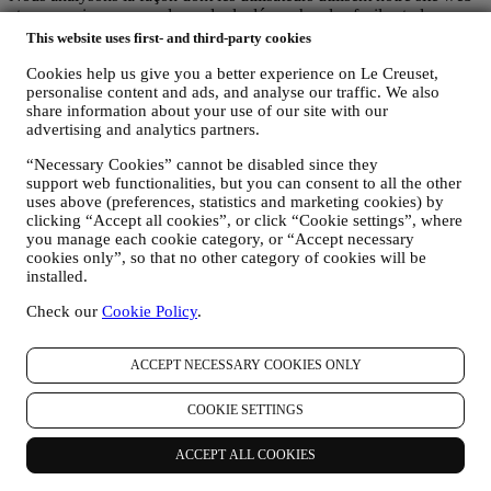
et nos services en vue de rendre la démarche plus facile et plus
intéressante.
This website uses first- and third-party cookies
Nous utilisons les données pour optimaliser l’expérience culinaire
avec Le Creuset et pour vous transmettre des nouvelles et des offres
Cookies help us give you a better experience on Le Creuset,
personalise content and ads, and analyse our traffic. We also
spéciales
share information about your use of our site with our
Si vous décidez de faire partie de la base de données de clients du
advertising and analytics partners.
groupe et de recevoir les newsletters et les communications
marketing de Le Creuset, nous vous enverrons des informations
“Necessary Cookies” cannot be disabled since they
personnalisées et vous informerons du lancement de nouveaux
support web functionalities, but you can consent to all the other
produits, des offres exclusives, des démonstrations culinaires ou
uses above (preferences, statistics and marketing cookies) by
évènements à venir, et des promotions qui vous sont réservées.
clicking “Accept all cookies”, or click “Cookie settings”, where
Désabonnement :
you manage each cookie category, or “Accept necessary
Vous pouvez cesser de recevoir nos communications marketing à
cookies only”, so that no other category of cookies will be
tout moment, gratuitement, en utilisant les méthodes indiquées dans
installed.
chaque communication (par exemple, pour vous désinscrire de la
newsletter, vous pouvez cliquer sur le lien de désinscription figurant
Check our
Cookie Policy
.
au bas de chaque e-mail). En tout état de cause, si vous souhaitez
mettre fin à l'une de nos activités marketing, veuillez nous envoyer
ACCEPT NECESSARY COOKIES ONLY
un courrier électronique à l'adresse:
privacy@lecreuset.com
. Votre
désinscription sera traitée dans les meilleurs délais, mais dans
certaines circonstances, il se peut que vous receviez quelques
COOKIE SETTINGS
communications supplémentaires jusqu'à ce que votre désinscription
soit complètement traitée.
ACCEPT ALL COOKIES
C’est vous qui contrôlez vos données
N'oubliez pas que vous avez le contrôle de vos données et que vous