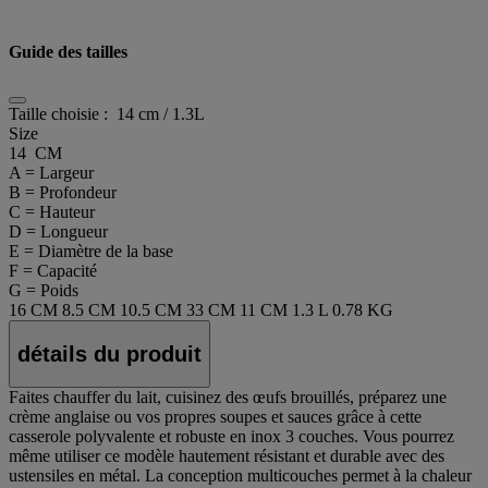
Guide des tailles
Taille choisie :
14 cm / 1.3L
Size
14 CM
A = Largeur
B = Profondeur
C = Hauteur
D = Longueur
E = Diamètre de la base
F = Capacité
G = Poids
16 CM
8.5 CM
10.5 CM
33 CM
11 CM
1.3 L
0.78 KG
détails du produit
Faites chauffer du lait, cuisinez des œufs brouillés, préparez une
crème anglaise ou vos propres soupes et sauces grâce à cette
casserole polyvalente et robuste en inox 3 couches. Vous pourrez
même utiliser ce modèle hautement résistant et durable avec des
ustensiles en métal. La conception multicouches permet à la chaleur