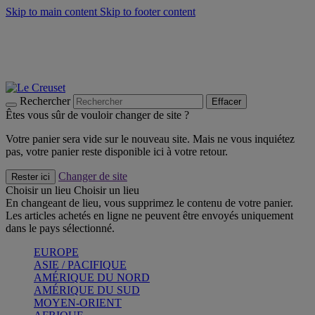
Skip to main content
Skip to footer content
Faites vivre l’été avec la Collection BBQ Outdoor & Thym -
Craquez
Les indispensables Le Creuset -
Craquez
Newsletter: Inscrivez-vous et économisez 10%! -
Inscrivez-vous
maintenant
Rechercher
Effacer
Êtes vous sûr de vouloir changer de site ?
Votre panier sera vide sur le nouveau site. Mais ne vous inquiétez
pas, votre panier reste disponible ici à votre retour.
Changer de site
Rester ici
Choisir un lieu
Choisir un lieu
En changeant de lieu, vous supprimez le contenu de votre panier.
Les articles achetés en ligne ne peuvent être envoyés uniquement
dans le pays sélectionné.
EUROPE
ASIE / PACIFIQUE
AMÉRIQUE DU NORD
AMÉRIQUE DU SUD
MOYEN-ORIENT