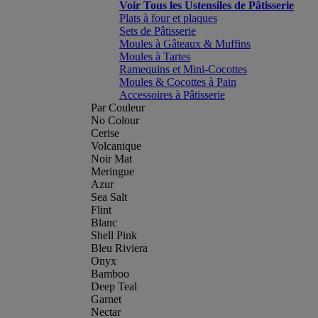
Voir Tous les Ustensiles de Pâtisserie
Plats à four et plaques
Sets de Pâtisserie
Moules à Gâteaux & Muffins
Moules à Tartes
Ramequins et Mini-Cocottes
Moules & Cocottes à Pain
Accessoires à Pâtisserie
Par Couleur
No Colour
Cerise
Volcanique
Noir Mat
Meringue
Azur
Sea Salt
Flint
Blanc
Shell Pink
Bleu Riviera
Onyx
Bamboo
Deep Teal
Garnet
Nectar