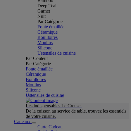
Bamboo
Deep Teal
Garnet
Nuit
Par Catégorie
Fonte émaillée
Céramique
Bouilloires
Moulins
Silicone
Ustensiles de cuisine
Par Couleur
Par Catégorie
Fonte émaillée
Céramique
Bouilloires
Moulins
Silicone
Ustensiles de cuisine
Les indispensables Le Creuset
De la cuisson au service de table, trouvez les essentiels
de votre cuisine.
Cadeaux
Carte Cadeau