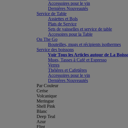
Accessoires pour le vin
Dernières Nouveautés
Service de Table
Assiettes et Bols
Plats de Service
Sets de vaisselles et service de table
Accesoires pour la Table
On The Go
Bouteilles, mugs et récipients isothermes
Service des boissons
Voir Tous les Articles autour de La Boiss
Mugs, Tasses à Café et Espresso
Verres
Théières et Cafetières
Accessoires pour le vin
Dernières Nouveautés
Par Couleur
Cerise
Volcanique
Meringue
Shell Pink
Blanc
Deep Teal
Azur
Flint