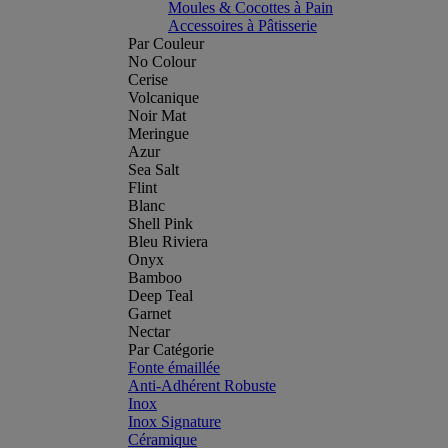
Moules & Cocottes à Pain
Accessoires à Pâtisserie
Par Couleur
No Colour
Cerise
Volcanique
Noir Mat
Meringue
Azur
Sea Salt
Flint
Blanc
Shell Pink
Bleu Riviera
Onyx
Bamboo
Deep Teal
Garnet
Nectar
Par Catégorie
Fonte émaillée
Anti-Adhérent Robuste
Inox
Inox Signature
Céramique