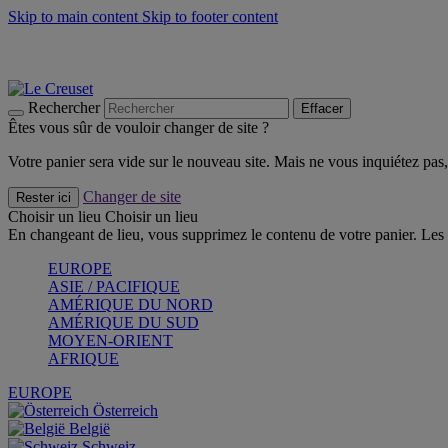
Skip to main content
Skip to footer content
Faites vivre l’été avec la Collection BBQ Outdoor & Thym -
Cra
Les indispensables Le Creuset -
Craquez
Newsletter: Inscrivez-vous et économisez 10%! -
Inscrivez-vous 
Rechercher
Effacer
Êtes vous sûr de vouloir changer de site ?
Votre panier sera vide sur le nouveau site. Mais ne vous inquiétez pas, 
Changer de site
Rester ici
Choisir un lieu
Choisir un lieu
En changeant de lieu, vous supprimez le contenu de votre panier. Les 
EUROPE
ASIE / PACIFIQUE
AMÉRIQUE DU NORD
AMÉRIQUE DU SUD
MOYEN-ORIENT
AFRIQUE
EUROPE
Österreich
België
Schweiz