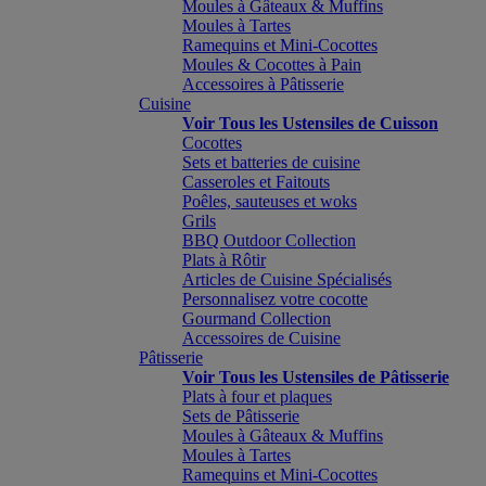
Moules à Gâteaux & Muffins
Moules à Tartes
Ramequins et Mini-Cocottes
Moules & Cocottes à Pain
Accessoires à Pâtisserie
Cuisine
Voir Tous les Ustensiles de Cuisson
Cocottes
Sets et batteries de cuisine
Casseroles et Faitouts
Poêles, sauteuses et woks
Grils
BBQ Outdoor Collection
Plats à Rôtir
Articles de Cuisine Spécialisés
Personnalisez votre cocotte
Gourmand Collection
Accessoires de Cuisine
Pâtisserie
Voir Tous les Ustensiles de Pâtisserie
Plats à four et plaques
Sets de Pâtisserie
Moules à Gâteaux & Muffins
Moules à Tartes
Ramequins et Mini-Cocottes