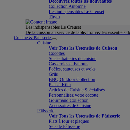
Découvrez toutes les nouveautés
Collection Automne
Les indispensables Le Creuset
Thym
Les indispensables Le Creuset
De la cuisson au service de table, trouvez les essentiels d
Cuisine & Pâtisserie
Cuisine
Voir Tous les Ustensiles de Cuisson
Cocottes
Sets et batteries de cuisine
Casseroles et Faitouts
Poêles, sauteuses et woks
Grils
BBQ Outdoor Collection
Plats à Rôtir
Articles de Cuisine Spécialisés
Personnalisez votre cocotte
Gourmand Collection
Accessoires de Cuisine
Pâtisserie
Voir Tous les Ustensiles de Pâtisserie
Plats à four et plaques
Sets de Pâtisserie