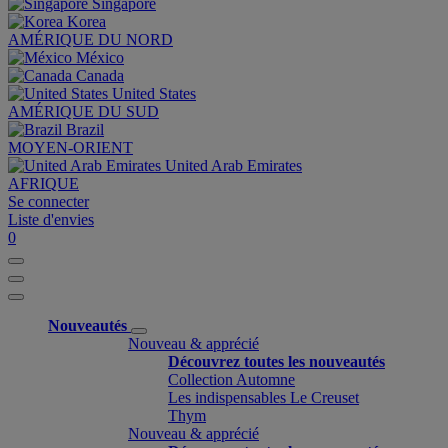
Singapore
Korea
AMÉRIQUE DU NORD
México
Canada
United States
AMÉRIQUE DU SUD
Brazil
MOYEN-ORIENT
United Arab Emirates
AFRIQUE
Se connecter
Liste d'envies
0
Nouveautés
Nouveau & apprécié
Découvrez toutes les nouveautés
Collection Automne
Les indispensables Le Creuset
Thym
Nouveau & apprécié