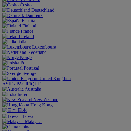
Česko
Deutschland
Danmark
España
Finland
France
Ireland
Italia
Luxembourg
Nederland
Norge
Polska
Portugal
Sverige
United Kingdom
ASIE / PACIFIQUE
Australia
India
New Zealand
Hong Kong
日本
Taiwan
Malaysia
China