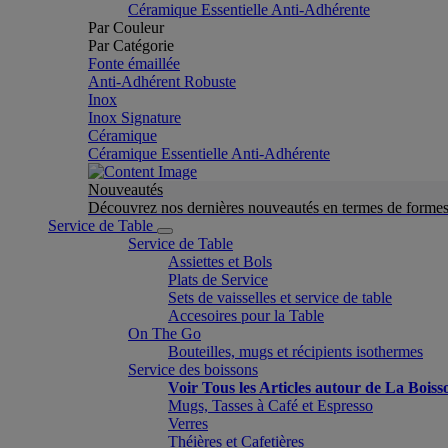
Céramique Essentielle Anti-Adhérente
Par Couleur
Par Catégorie
Fonte émaillée
Anti-Adhérent Robuste
Inox
Inox Signature
Céramique
Céramique Essentielle Anti-Adhérente
Nouveautés
Découvrez nos dernières nouveautés en termes de formes 
Service de Table
Service de Table
Assiettes et Bols
Plats de Service
Sets de vaisselles et service de table
Accesoires pour la Table
On The Go
Bouteilles, mugs et récipients isothermes
Service des boissons
Voir Tous les Articles autour de La Boiss
Mugs, Tasses à Café et Espresso
Verres
Théières et Cafetières