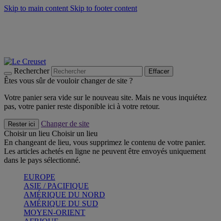
Skip to main content
Skip to footer content
Faites vivre l’été avec la Collection BBQ Outdoor & Thym -
Craquez
Les indispensables Le Creuset -
Craquez
Newsletter: Inscrivez-vous et économisez 10%! -
Inscrivez-vous
maintenant
Rechercher
Effacer
Êtes vous sûr de vouloir changer de site ?
Votre panier sera vide sur le nouveau site. Mais ne vous inquiétez
pas, votre panier reste disponible ici à votre retour.
Changer de site
Rester ici
Choisir un lieu
Choisir un lieu
En changeant de lieu, vous supprimez le contenu de votre panier.
Les articles achetés en ligne ne peuvent être envoyés uniquement
dans le pays sélectionné.
EUROPE
ASIE / PACIFIQUE
AMÉRIQUE DU NORD
AMÉRIQUE DU SUD
MOYEN-ORIENT