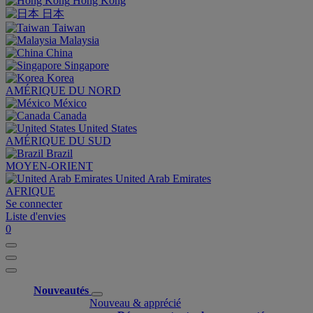
Hong Kong
日本
Taiwan
Malaysia
China
Singapore
Korea
AMÉRIQUE DU NORD
México
Canada
United States
AMÉRIQUE DU SUD
Brazil
MOYEN-ORIENT
United Arab Emirates
AFRIQUE
Se connecter
Liste d'envies
0
Nouveautés
Nouveau & apprécié