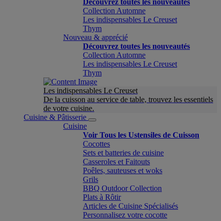
Découvrez toutes les nouveautés
Collection Automne
Les indispensables Le Creuset
Thym
Nouveau & apprécié
Découvrez toutes les nouveautés
Collection Automne
Les indispensables Le Creuset
Thym
Les indispensables Le Creuset
De la cuisson au service de table, trouvez les essentiels
de votre cuisine.
Cuisine & Pâtisserie
Cuisine
Voir Tous les Ustensiles de Cuisson
Cocottes
Sets et batteries de cuisine
Casseroles et Faitouts
Poêles, sauteuses et woks
Grils
BBQ Outdoor Collection
Plats à Rôtir
Articles de Cuisine Spécialisés
Personnalisez votre cocotte