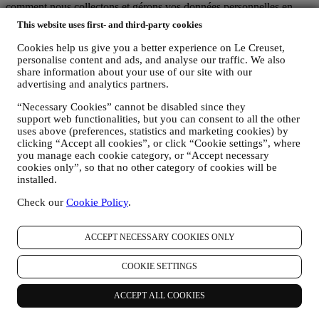
comment nous collectons et gérons vos données personnelles en
conformité avec la législation UE relative à la protection des
This website uses first- and third-party cookies
données (y compris la Réglementation générale de Protection des
données 2016/679 de l’Union européenne) et avec la loi relative à la
Cookies help us give you a better experience on Le Creuset,
protection des données qui s’applique dans votre pays, dans votre
personalise content and ads, and analyse our traffic. We also
territoire ou dans votre région (les “Lois relatives à la Protection des
share information about your use of our site with our
Données”).
advertising and analytics partners.
1. QUEL TYPE DE DONNEES RECUEILLONS-NOUS AUPRES DE
“Necessary Cookies” cannot be disabled since they
VOUS ET A QUEL MOMENT ?
support web functionalities, but you can consent to all the other
Une “donnée personnelle” est une quelconque information vous
uses above (preferences, statistics and marketing cookies) by
concernant, qui nous permettrait de vous identifier, soit directement,
clicking “Accept all cookies”, or click “Cookie settings”, where
soit en combinaison avec d’autres informations.
you manage each cookie category, or “Accept necessary
Enfants : Le présent site web n’est pas destiné aux enfants et nous ne
cookies only”, so that no other category of cookies will be
collectons pas sciemment des données relatives aux enfants.
installed.
Nous pouvons collecter des données personnelles vous concernant
lorsque vous visitez notre site web (le “Site web”), créez un compte
Check our
Cookie Policy
.
Le Creuset, achetez un produit Le Creuset sur le site Web ou en
boutique Signature et Outlet, ou lorsque vous vous abonnez à nos
communications marketing. En fonction de votre demande ou de
ACCEPT NECESSARY COOKIES ONLY
votre consentement, les données personnelles peuvent concerner :
COOKIE SETTINGS
le nom, le prénom, l’adresse électronique, la date de naissance
et d’autres coordonnées (adresse, numéro de téléphone), dans
ACCEPT ALL COOKIES
le but de créer un compte Le Creuset, de faire un achat en tant
qu’utilisateur invité ou l’abonnement à nos communications