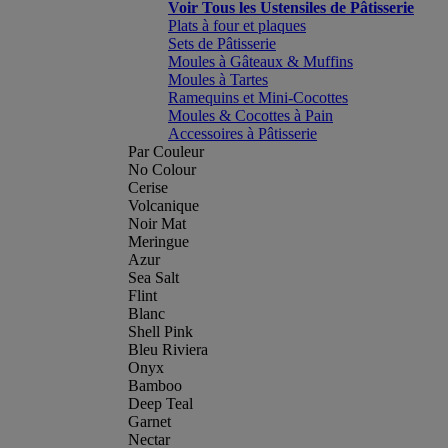
Voir Tous les Ustensiles de Pâtisserie
Plats à four et plaques
Sets de Pâtisserie
Moules à Gâteaux & Muffins
Moules à Tartes
Ramequins et Mini-Cocottes
Moules & Cocottes à Pain
Accessoires à Pâtisserie
Par Couleur
No Colour
Cerise
Volcanique
Noir Mat
Meringue
Azur
Sea Salt
Flint
Blanc
Shell Pink
Bleu Riviera
Onyx
Bamboo
Deep Teal
Garnet
Nectar