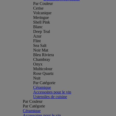
Par Couleur
Cerise
Volcanique
Meringue
Shell Pink
Blanc
Deep Teal
Azur
Flint
Sea Salt
Noir Mat
Bleu Riviera
Chambray
Onyx
Multicolour
Rose Quartz
Nuit
Par Catégorie
Céramique
Accessoires pour le vin
Ustensiles de cuisine
Par Couleur
Par Catégorie
Céramique
Accessoires pour le vin