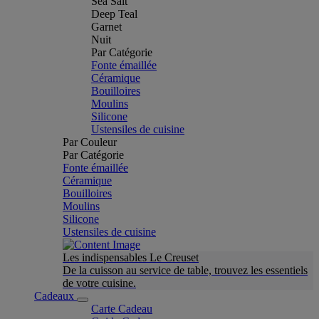
Sea Salt
Deep Teal
Garnet
Nuit
Par Catégorie
Fonte émaillée
Céramique
Bouilloires
Moulins
Silicone
Ustensiles de cuisine
Par Couleur
Par Catégorie
Fonte émaillée
Céramique
Bouilloires
Moulins
Silicone
Ustensiles de cuisine
Les indispensables Le Creuset
De la cuisson au service de table, trouvez les essentiels
de votre cuisine.
Cadeaux
Carte Cadeau