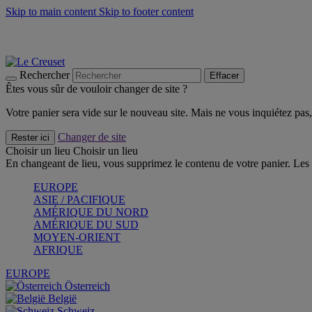
Skip to main content
Skip to footer content
Faites vivre l’été avec la Collection BBQ Outdoor & Thym -
Cra
Les indispensables Le Creuset -
Craquez
Newsletter: Inscrivez-vous et économisez 10%! -
Inscrivez-vous 
Rechercher
Effacer
Êtes vous sûr de vouloir changer de site ?
Votre panier sera vide sur le nouveau site. Mais ne vous inquiétez pas, 
Changer de site
Rester ici
Choisir un lieu
Choisir un lieu
En changeant de lieu, vous supprimez le contenu de votre panier. Les 
EUROPE
ASIE / PACIFIQUE
AMÉRIQUE DU NORD
AMÉRIQUE DU SUD
MOYEN-ORIENT
AFRIQUE
EUROPE
Österreich
België
Schweiz