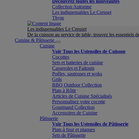
Découvrez toutes les nouveautés
Collection Automne
Les indispensables Le Creuset
Thym
Les indispensables Le Creuset
De la cuisson au service de table, trouvez les essentiels d
Cuisine & Pâtisserie
Cuisine
Voir Tous les Ustensiles de Cuisson
Cocottes
Sets et batteries de cuisine
Casseroles et Faitouts
Poêles, sauteuses et woks
Grils
BBQ Outdoor Collection
Plats à Rôtir
Articles de Cuisine Spécialisés
Personnalisez votre cocotte
Gourmand Collection
Accessoires de Cuisine
Pâtisserie
Voir Tous les Ustensiles de Pâtisserie
Plats à four et plaques
Sets de Pâtisserie