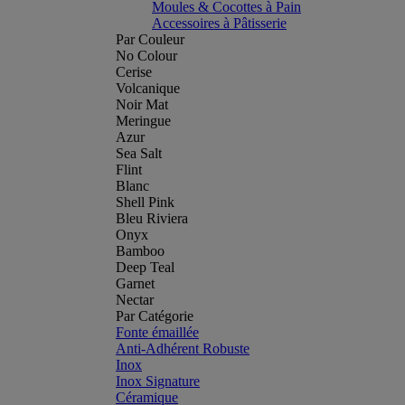
Moules & Cocottes à Pain
Accessoires à Pâtisserie
Par Couleur
No Colour
Cerise
Volcanique
Noir Mat
Meringue
Azur
Sea Salt
Flint
Blanc
Shell Pink
Bleu Riviera
Onyx
Bamboo
Deep Teal
Garnet
Nectar
Par Catégorie
Fonte émaillée
Anti-Adhérent Robuste
Inox
Inox Signature
Céramique