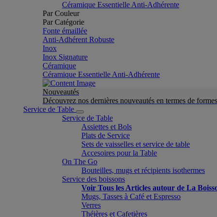
Céramique Essentielle Anti-Adhérente
Par Couleur
Par Catégorie
Fonte émaillée
Anti-Adhérent Robuste
Inox
Inox Signature
Céramique
Céramique Essentielle Anti-Adhérente
Nouveautés
Découvrez nos dernières nouveautés en termes de formes 
Service de Table
Service de Table
Assiettes et Bols
Plats de Service
Sets de vaisselles et service de table
Accesoires pour la Table
On The Go
Bouteilles, mugs et récipients isothermes
Service des boissons
Voir Tous les Articles autour de La Boiss
Mugs, Tasses à Café et Espresso
Verres
Théières et Cafetières