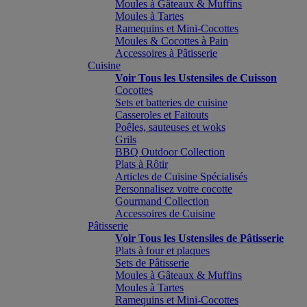
Moules à Gâteaux & Muffins
Moules à Tartes
Ramequins et Mini-Cocottes
Moules & Cocottes à Pain
Accessoires à Pâtisserie
Cuisine
Voir Tous les Ustensiles de Cuisson
Cocottes
Sets et batteries de cuisine
Casseroles et Faitouts
Poêles, sauteuses et woks
Grils
BBQ Outdoor Collection
Plats à Rôtir
Articles de Cuisine Spécialisés
Personnalisez votre cocotte
Gourmand Collection
Accessoires de Cuisine
Pâtisserie
Voir Tous les Ustensiles de Pâtisserie
Plats à four et plaques
Sets de Pâtisserie
Moules à Gâteaux & Muffins
Moules à Tartes
Ramequins et Mini-Cocottes