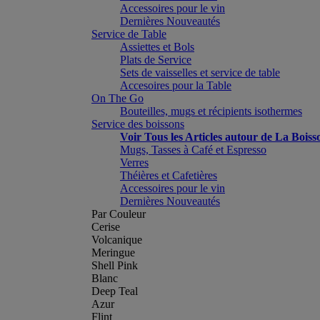
Accessoires pour le vin
Dernières Nouveautés
Service de Table
Assiettes et Bols
Plats de Service
Sets de vaisselles et service de table
Accesoires pour la Table
On The Go
Bouteilles, mugs et récipients isothermes
Service des boissons
Voir Tous les Articles autour de La Boiss
Mugs, Tasses à Café et Espresso
Verres
Théières et Cafetières
Accessoires pour le vin
Dernières Nouveautés
Par Couleur
Cerise
Volcanique
Meringue
Shell Pink
Blanc
Deep Teal
Azur
Flint