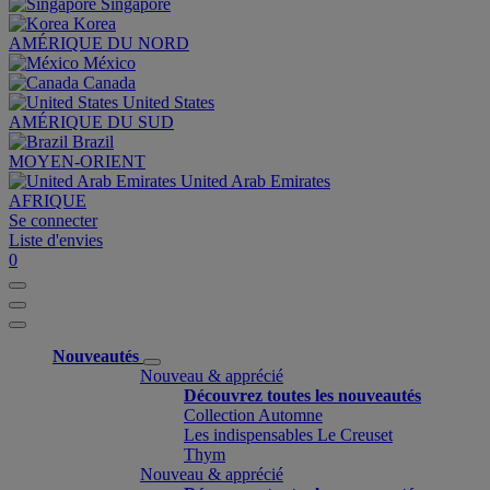
Singapore
Korea
AMÉRIQUE DU NORD
México
Canada
United States
AMÉRIQUE DU SUD
Brazil
MOYEN-ORIENT
United Arab Emirates
AFRIQUE
Se connecter
Liste d'envies
0
Nouveautés
Nouveau & apprécié
Découvrez toutes les nouveautés
Collection Automne
Les indispensables Le Creuset
Thym
Nouveau & apprécié