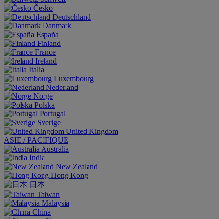
Česko
Deutschland
Danmark
España
Finland
France
Ireland
Italia
Luxembourg
Nederland
Norge
Polska
Portugal
Sverige
United Kingdom
ASIE / PACIFIQUE
Australia
India
New Zealand
Hong Kong
日本
Taiwan
Malaysia
China