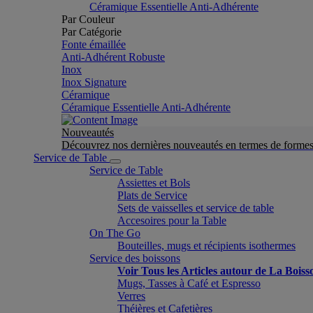
Céramique Essentielle Anti-Adhérente
Par Couleur
Par Catégorie
Fonte émaillée
Anti-Adhérent Robuste
Inox
Inox Signature
Céramique
Céramique Essentielle Anti-Adhérente
Nouveautés
Découvrez nos dernières nouveautés en termes de formes 
Service de Table
Service de Table
Assiettes et Bols
Plats de Service
Sets de vaisselles et service de table
Accesoires pour la Table
On The Go
Bouteilles, mugs et récipients isothermes
Service des boissons
Voir Tous les Articles autour de La Boiss
Mugs, Tasses à Café et Espresso
Verres
Théières et Cafetières