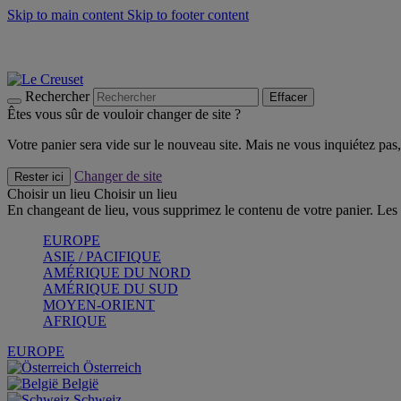
Skip to main content
Skip to footer content
Faites vivre l’été avec la Collection BBQ Outdoor & Thym -
Cra
Les indispensables Le Creuset -
Craquez
Newsletter: Inscrivez-vous et économisez 10%! -
Inscrivez-vous 
Rechercher
Effacer
Êtes vous sûr de vouloir changer de site ?
Votre panier sera vide sur le nouveau site. Mais ne vous inquiétez pas, 
Changer de site
Rester ici
Choisir un lieu
Choisir un lieu
En changeant de lieu, vous supprimez le contenu de votre panier. Les 
EUROPE
ASIE / PACIFIQUE
AMÉRIQUE DU NORD
AMÉRIQUE DU SUD
MOYEN-ORIENT
AFRIQUE
EUROPE
Österreich
België
Schweiz