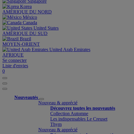
Singapore
Korea
AMÉRIQUE DU NORD
México
Canada
United States
AMÉRIQUE DU SUD
Brazil
MOYEN-ORIENT
United Arab Emirates
AFRIQUE
Se connecter
Liste d'envies
0
Nouveautés
Nouveau & apprécié
Découvrez toutes les nouveautés
Collection Automne
Les indispensables Le Creuset
Thym
Nouveau & apprécié