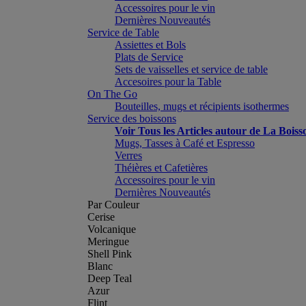
Accessoires pour le vin
Dernières Nouveautés
Service de Table
Assiettes et Bols
Plats de Service
Sets de vaisselles et service de table
Accesoires pour la Table
On The Go
Bouteilles, mugs et récipients isothermes
Service des boissons
Voir Tous les Articles autour de La Boiss
Mugs, Tasses à Café et Espresso
Verres
Théières et Cafetières
Accessoires pour le vin
Dernières Nouveautés
Par Couleur
Cerise
Volcanique
Meringue
Shell Pink
Blanc
Deep Teal
Azur
Flint