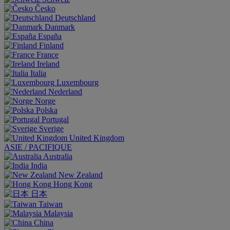
Česko
Deutschland
Danmark
España
Finland
France
Ireland
Italia
Luxembourg
Nederland
Norge
Polska
Portugal
Sverige
United Kingdom
ASIE / PACIFIQUE
Australia
India
New Zealand
Hong Kong
日本
Taiwan
Malaysia
China