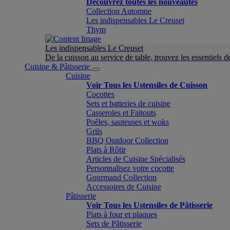
Découvrez toutes les nouveautés
Collection Automne
Les indispensables Le Creuset
Thym
Les indispensables Le Creuset
De la cuisson au service de table, trouvez les essentiels d
Cuisine & Pâtisserie
Cuisine
Voir Tous les Ustensiles de Cuisson
Cocottes
Sets et batteries de cuisine
Casseroles et Faitouts
Poêles, sauteuses et woks
Grils
BBQ Outdoor Collection
Plats à Rôtir
Articles de Cuisine Spécialisés
Personnalisez votre cocotte
Gourmand Collection
Accessoires de Cuisine
Pâtisserie
Voir Tous les Ustensiles de Pâtisserie
Plats à four et plaques
Sets de Pâtisserie