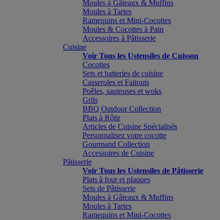
Moules à Gâteaux & Muffins
Moules à Tartes
Ramequins et Mini-Cocottes
Moules & Cocottes à Pain
Accessoires à Pâtisserie
Cuisine
Voir Tous les Ustensiles de Cuisson
Cocottes
Sets et batteries de cuisine
Casseroles et Faitouts
Poêles, sauteuses et woks
Grils
BBQ Outdoor Collection
Plats à Rôtir
Articles de Cuisine Spécialisés
Personnalisez votre cocotte
Gourmand Collection
Accessoires de Cuisine
Pâtisserie
Voir Tous les Ustensiles de Pâtisserie
Plats à four et plaques
Sets de Pâtisserie
Moules à Gâteaux & Muffins
Moules à Tartes
Ramequins et Mini-Cocottes