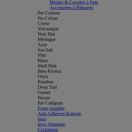
Moules & Cocottes à Pain
Accessoires à Pâtisserie
Par Couleur
No Colour
Cerise
Volcanique
Noir Mat
Meringue
Azur
Sea Salt
Flint
Blanc
Shell Pink
Bleu Riviera
Onyx
Bamboo
Deep Teal
Garnet
Nectar
Par Catégorie
Fonte émaillée
Anti-Adhérent Robuste
Inox
Inox Signature
Céramique