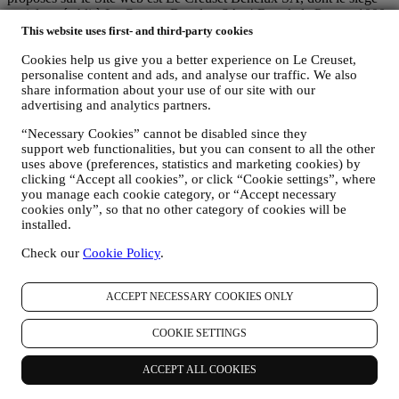
social est établi à Le Creuset Benelux SA, 4 Rue de la Presse, 1000
Bruxelles, Belgique.
This website uses first- and third-party cookies
Si vous acceptez de recevoir des communications commerciales de
Cookies help us give you a better experience on Le Creuset,
notre part, vous ferez partie de la base de données des
personalise content and ads, and analyse our traffic. We also
consommateurs du groupe Le Creuset. Celle-ci est gérée
share information about your use of our site with our
conjointement, par Le Creuset BENELUX et Group AG, dont le
advertising and analytics partners.
siège social est situé à Neuhofstrasse 4, 6340 Baar, en Suisse. Son
représentant désigné dans l'UE est Le Creuset SL, numéro de TVA
“Necessary Cookies” cannot be disabled since they
B62153630, dont les bureaux sont situés Paseo de Gracia 9 2º,
support web functionalities, but you can consent to all the other
08007 Barcelone, Espagne. L’accord de responsabilité conjointe
uses above (preferences, statistics and marketing cookies) by
pourvoit (a) à Le Creuset Group AG la responsabilité de la stratégie
clicking “Accept all cookies”, or click “Cookie settings”, where
marketing globale et de l’expérience client personnalisée ; (b) aux
you manage each cookie category, or “Accept necessary
filiales locales Le Creuset le bénéfice et l’implantation de cette
cookies only”, so that no other category of cookies will be
stratégie, ainsi que la possibilité de développer des initiatives
installed.
marketing et communication de manière indépendante ; (c) à toutes
Check our
Cookie Policy
.
les parties le devoir de traiter de vos demandes concernant vos droits
sur vos données.
3. POURQUOI COLLECTONS-NOUS CES INFORMATIONS ?
ACCEPT NECESSARY COOKIES ONLY
Nous pouvons traiter vos données aux fins suivantes :
COOKIE SETTINGS
POUR RÉPONDRE À NOS OBLIGATIONS LÉGALES.
Nous pouvons être amenés à traiter certaines données vous
concernant afin de répondre à nos obligations légales, ainsi
ACCEPT ALL COOKIES
qu’à d’autres obligations découlant d’instructions émises par