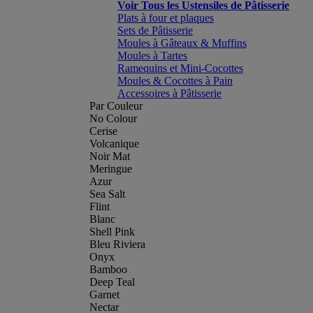
Voir Tous les Ustensiles de Pâtisserie
Plats à four et plaques
Sets de Pâtisserie
Moules à Gâteaux & Muffins
Moules à Tartes
Ramequins et Mini-Cocottes
Moules & Cocottes à Pain
Accessoires à Pâtisserie
Par Couleur
No Colour
Cerise
Volcanique
Noir Mat
Meringue
Azur
Sea Salt
Flint
Blanc
Shell Pink
Bleu Riviera
Onyx
Bamboo
Deep Teal
Garnet
Nectar