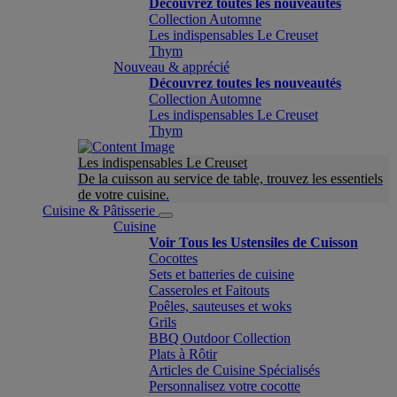
Découvrez toutes les nouveautés
Collection Automne
Les indispensables Le Creuset
Thym
Nouveau & apprécié
Découvrez toutes les nouveautés
Collection Automne
Les indispensables Le Creuset
Thym
Les indispensables Le Creuset
De la cuisson au service de table, trouvez les essentiels
de votre cuisine.
Cuisine & Pâtisserie
Cuisine
Voir Tous les Ustensiles de Cuisson
Cocottes
Sets et batteries de cuisine
Casseroles et Faitouts
Poêles, sauteuses et woks
Grils
BBQ Outdoor Collection
Plats à Rôtir
Articles de Cuisine Spécialisés
Personnalisez votre cocotte