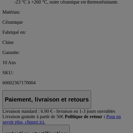
-23 °C à +260 °C, notre céramique est thermorésistante.
Matériau:
Céramique
Fabriqué en:
Chine
Garantie:
10 Ans
SKU:
60602367170004
Paiement, livraison et retours
Livraison standard :
6.90 € - livraison en 1-3 jours ouvrables
Livraison gratuite á partir de 50€
Politique de retour :
Pour en
savoir plus, cliquez ici.