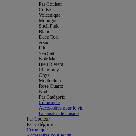
Par Couleur
Cerise
Volcanique
Meringue
Shell Pink
Blanc
Deep Teal
Azur
Flint
Sea Salt
Noir Mat
Bleu Riviera
Chambray
Onyx
Multicolour
Rose Quartz
Nuit
Par Catégorie
Céramique
Accessoires pour le vin
Ustensiles de cuisine
Par Couleur
Par Catégorie
Céramique
Accessoires pour le vin