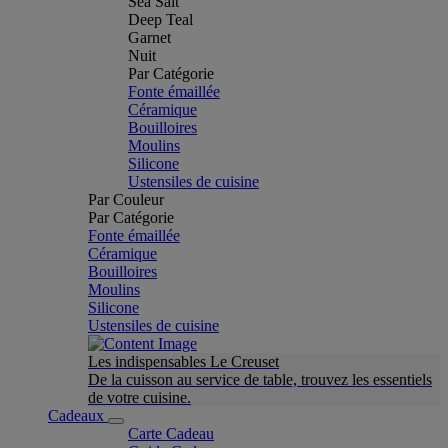
Sea Salt
Deep Teal
Garnet
Nuit
Par Catégorie
Fonte émaillée
Céramique
Bouilloires
Moulins
Silicone
Ustensiles de cuisine
Par Couleur
Par Catégorie
Fonte émaillée
Céramique
Bouilloires
Moulins
Silicone
Ustensiles de cuisine
Les indispensables Le Creuset
De la cuisson au service de table, trouvez les essentiels
de votre cuisine.
Cadeaux
Carte Cadeau