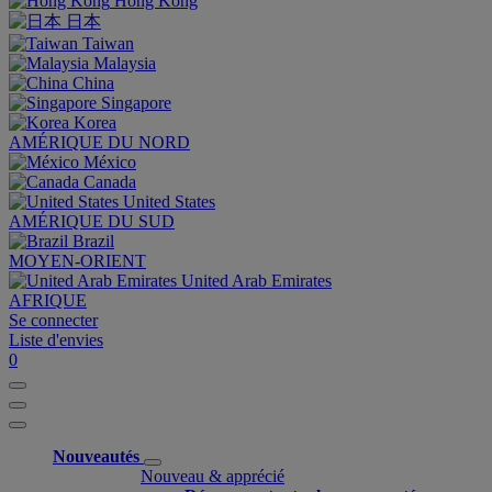
Hong Kong
日本
Taiwan
Malaysia
China
Singapore
Korea
AMÉRIQUE DU NORD
México
Canada
United States
AMÉRIQUE DU SUD
Brazil
MOYEN-ORIENT
United Arab Emirates
AFRIQUE
Se connecter
Liste d'envies
0
Nouveautés
Nouveau & apprécié