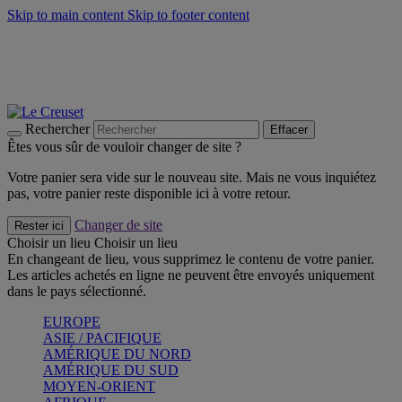
Skip to main content
Skip to footer content
Faites vivre l’été avec la Collection BBQ Outdoor & Thym -
Craquez
Les indispensables Le Creuset -
Craquez
Newsletter: Inscrivez-vous et économisez 10%! -
Inscrivez-vous
maintenant
Rechercher
Effacer
Êtes vous sûr de vouloir changer de site ?
Votre panier sera vide sur le nouveau site. Mais ne vous inquiétez
pas, votre panier reste disponible ici à votre retour.
Changer de site
Rester ici
Choisir un lieu
Choisir un lieu
En changeant de lieu, vous supprimez le contenu de votre panier.
Les articles achetés en ligne ne peuvent être envoyés uniquement
dans le pays sélectionné.
EUROPE
ASIE / PACIFIQUE
AMÉRIQUE DU NORD
AMÉRIQUE DU SUD
MOYEN-ORIENT