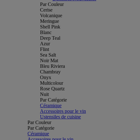
Par Couleur
Cerise
Volcanique
Meringue
Shell Pink
Blanc
Deep Teal
Azur
Flint
Sea Salt
Noir Mat
Bleu Riviera
Chambray
Onyx
Multicolour
Rose Quartz
Nuit
Par Catégorie
Céramique
Accessoires pour le vin
Ustensiles de cuisine
Par Couleur
Par Catégorie
Céramique
Accessoires pour le vin