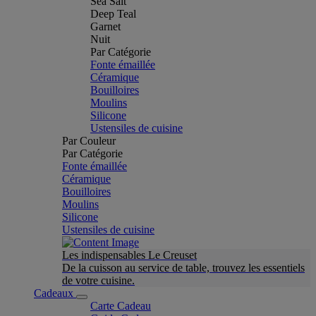
Sea Salt
Deep Teal
Garnet
Nuit
Par Catégorie
Fonte émaillée
Céramique
Bouilloires
Moulins
Silicone
Ustensiles de cuisine
Par Couleur
Par Catégorie
Fonte émaillée
Céramique
Bouilloires
Moulins
Silicone
Ustensiles de cuisine
Les indispensables Le Creuset
De la cuisson au service de table, trouvez les essentiels
de votre cuisine.
Cadeaux
Carte Cadeau