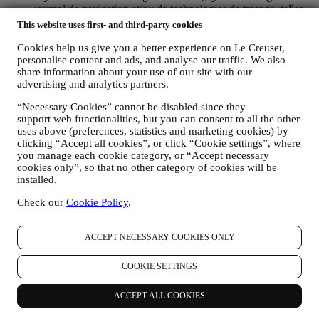
journal de navigation et/ou de technologies de traçage, telles
que les “cookies” (pour les informations sur la collecte de
This website uses first- and third-party cookies
données via des cookies, vous pouvez consulter ici notre
Politique en matière de Cookies
), dans le but d’améliorer nos
Cookies help us give you a better experience on Le Creuset,
services et nos annonces ou de procéder à des analyses
personalise content and ads, and analyse our traffic. We also
share information about your use of our site with our
statistiques ; dans la majorité des cas, nous ne serons pas en
advertising and analytics partners.
mesure de vous identifier sur base de ces informations
techniques.
“Necessary Cookies” cannot be disabled since they
votre feedback, vos demandes, réclamations, questions ou
support web functionalities, but you can consent to all the other
interactions avec nous (par exemple vos messages, chats,
uses above (preferences, statistics and marketing cookies) by
posts sur les réseaux sociaux, e-mails ou appels
clicking “Accept all cookies”, or click “Cookie settings”, where
téléphoniques).
you manage each cookie category, or “Accept necessary
cookies only”, so that no other category of cookies will be
Les données personnelles vous concernant, que nous collectons
installed.
lorsque vous utilisez le Site web ou lorsque vous nous fournissez de
toute autre façon une quelconque information d’identification
Check our
Cookie Policy
.
personnelle, sont dûment protégées et vos droits au respect de la vie
privée sont expliqués sous le paragraphe 8 ci-dessous.
ACCEPT NECESSARY COOKIES ONLY
2. QUI RECUEILLE VOS DONNEES PERSONNELLES ?
Le contrôleur des données relatives aux services d’e-commerce
proposés sur le Site web est Le Creuset Benelux SA, dont le siège
COOKIE SETTINGS
social est établi à Le Creuset Benelux SA, 4 Rue de la Presse, 1000
Bruxelles, Belgique.
ACCEPT ALL COOKIES
Si vous acceptez de recevoir des communications commerciales de
notre part, vous ferez partie de la base de données des