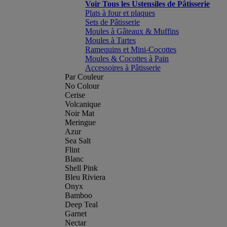
Voir Tous les Ustensiles de Pâtisserie
Plats à four et plaques
Sets de Pâtisserie
Moules à Gâteaux & Muffins
Moules à Tartes
Ramequins et Mini-Cocottes
Moules & Cocottes à Pain
Accessoires à Pâtisserie
Par Couleur
No Colour
Cerise
Volcanique
Noir Mat
Meringue
Azur
Sea Salt
Flint
Blanc
Shell Pink
Bleu Riviera
Onyx
Bamboo
Deep Teal
Garnet
Nectar