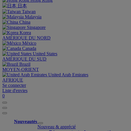
Hong Kong
日本
Taiwan
Malaysia
China
Singapore
Korea
AMÉRIQUE DU NORD
México
Canada
United States
AMÉRIQUE DU SUD
Brazil
MOYEN-ORIENT
United Arab Emirates
AFRIQUE
Se connecter
Liste d'envies
0
Nouveautés
Nouveau & apprécié