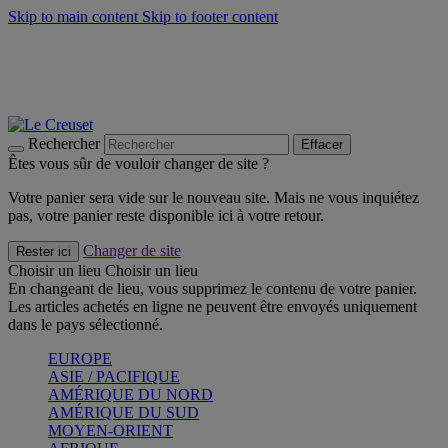
Skip to main content
Skip to footer content
Faites vivre l’été avec la Collection BBQ Outdoor & Thym -
Craquez
Les indispensables Le Creuset -
Craquez
Newsletter: Inscrivez-vous et économisez 10%! -
Inscrivez-vous
maintenant
Rechercher
Effacer
Êtes vous sûr de vouloir changer de site ?
Votre panier sera vide sur le nouveau site. Mais ne vous inquiétez
pas, votre panier reste disponible ici à votre retour.
Changer de site
Rester ici
Choisir un lieu
Choisir un lieu
En changeant de lieu, vous supprimez le contenu de votre panier.
Les articles achetés en ligne ne peuvent être envoyés uniquement
dans le pays sélectionné.
EUROPE
ASIE / PACIFIQUE
AMÉRIQUE DU NORD
AMÉRIQUE DU SUD
MOYEN-ORIENT