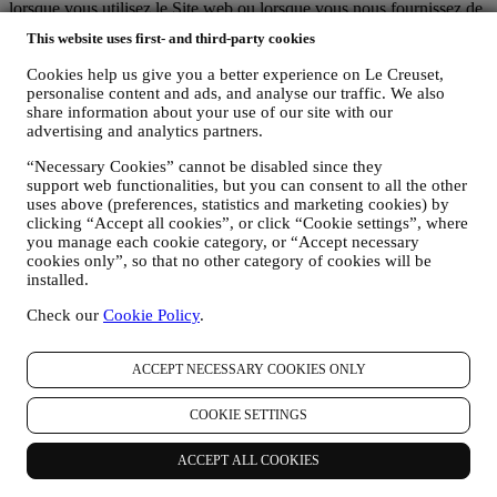
lorsque vous utilisez le Site web ou lorsque vous nous fournissez de
toute autre façon une quelconque information d’identification
This website uses first- and third-party cookies
personnelle, sont dûment protégées et vos droits au respect de la vie
privée sont expliqués sous le paragraphe 8 ci-dessous.
Cookies help us give you a better experience on Le Creuset,
2. QUI RECUEILLE VOS DONNEES PERSONNELLES ?
personalise content and ads, and analyse our traffic. We also
Le contrôleur des données relatives aux services d’e-commerce
share information about your use of our site with our
proposés sur le Site web est Le Creuset Benelux SA, dont le siège
advertising and analytics partners.
social est établi à Le Creuset Benelux SA, 4 Rue de la Presse, 1000
“Necessary Cookies” cannot be disabled since they
Bruxelles, Belgique.
support web functionalities, but you can consent to all the other
Si vous acceptez de recevoir des communications commerciales de
uses above (preferences, statistics and marketing cookies) by
notre part, vous ferez partie de la base de données des
clicking “Accept all cookies”, or click “Cookie settings”, where
consommateurs du groupe Le Creuset. Celle-ci est gérée
you manage each cookie category, or “Accept necessary
conjointement, par Le Creuset BENELUX et Group AG, dont le
cookies only”, so that no other category of cookies will be
siège social est situé à Neuhofstrasse 4, 6340 Baar, en Suisse. Son
installed.
représentant désigné dans l'UE est Le Creuset SL, numéro de TVA
B62153630, dont les bureaux sont situés Paseo de Gracia 9 2º,
Check our
Cookie Policy
.
08007 Barcelone, Espagne. L’accord de responsabilité conjointe
pourvoit (a) à Le Creuset Group AG la responsabilité de la stratégie
marketing globale et de l’expérience client personnalisée ; (b) aux
ACCEPT NECESSARY COOKIES ONLY
filiales locales Le Creuset le bénéfice et l’implantation de cette
stratégie, ainsi que la possibilité de développer des initiatives
COOKIE SETTINGS
marketing et communication de manière indépendante ; (c) à toutes
les parties le devoir de traiter de vos demandes concernant vos droits
ACCEPT ALL COOKIES
sur vos données.
3. POURQUOI COLLECTONS-NOUS CES INFORMATIONS ?