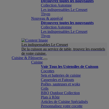
Découvrez toutes les nouveautés
Collection Automne
Les indispensables Le Creuset
Thym
Nouveau & apprécié
Découvrez toutes les nouveautés
Collection Automne
Les indispensables Le Creuset
Thym
Les indispensables Le Creuset
De la cuisson au service de table, trouvez les essentiels
de votre cuisine.
Cuisine & Pâtisserie
Cuisine
Voir Tous les Ustensiles de Cuisson
Cocottes
Sets et batteries de cuisine
Casseroles et Faitouts
Poêles, sauteuses et woks
Grils
BBQ Outdoor Collection
Plats à Rôtir
Articles de Cuisine Spécialisés
Personnalisez votre cocotte