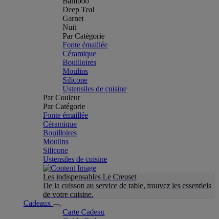
Bamboo
Deep Teal
Garnet
Nuit
Par Catégorie
Fonte émaillée
Céramique
Bouilloires
Moulins
Silicone
Ustensiles de cuisine
Par Couleur
Par Catégorie
Fonte émaillée
Céramique
Bouilloires
Moulins
Silicone
Ustensiles de cuisine
Les indispensables Le Creuset
De la cuisson au service de table, trouvez les essentiels
de votre cuisine.
Cadeaux
Carte Cadeau