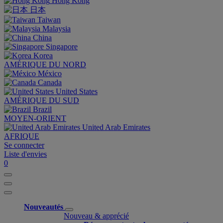
Hong Kong
日本
Taiwan
Malaysia
China
Singapore
Korea
AMÉRIQUE DU NORD
México
Canada
United States
AMÉRIQUE DU SUD
Brazil
MOYEN-ORIENT
United Arab Emirates
AFRIQUE
Se connecter
Liste d'envies
0
Nouveautés
Nouveau & apprécié