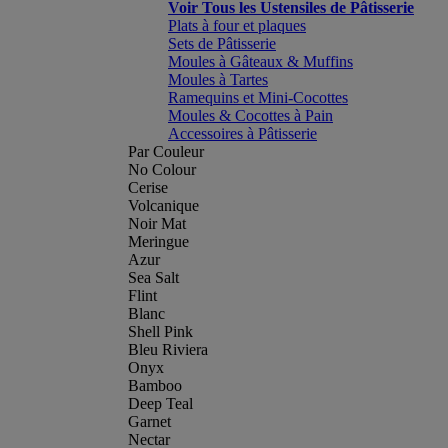
Voir Tous les Ustensiles de Pâtisserie
Plats à four et plaques
Sets de Pâtisserie
Moules à Gâteaux & Muffins
Moules à Tartes
Ramequins et Mini-Cocottes
Moules & Cocottes à Pain
Accessoires à Pâtisserie
Par Couleur
No Colour
Cerise
Volcanique
Noir Mat
Meringue
Azur
Sea Salt
Flint
Blanc
Shell Pink
Bleu Riviera
Onyx
Bamboo
Deep Teal
Garnet
Nectar