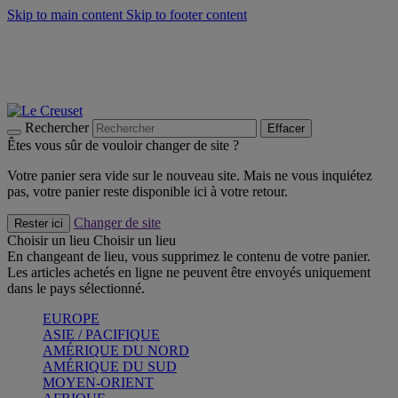
Skip to main content
Skip to footer content
Faites vivre l’été avec la Collection BBQ Outdoor & Thym -
Craquez
Les indispensables Le Creuset -
Craquez
Newsletter: Inscrivez-vous et économisez 10%! -
Inscrivez-vous
maintenant
Rechercher
Effacer
Êtes vous sûr de vouloir changer de site ?
Votre panier sera vide sur le nouveau site. Mais ne vous inquiétez
pas, votre panier reste disponible ici à votre retour.
Changer de site
Rester ici
Choisir un lieu
Choisir un lieu
En changeant de lieu, vous supprimez le contenu de votre panier.
Les articles achetés en ligne ne peuvent être envoyés uniquement
dans le pays sélectionné.
EUROPE
ASIE / PACIFIQUE
AMÉRIQUE DU NORD
AMÉRIQUE DU SUD
MOYEN-ORIENT