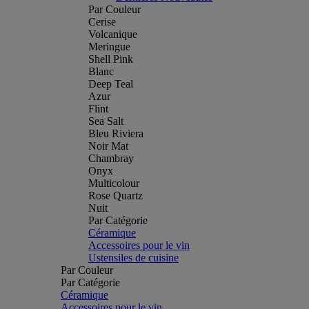
Par Couleur
Cerise
Volcanique
Meringue
Shell Pink
Blanc
Deep Teal
Azur
Flint
Sea Salt
Bleu Riviera
Noir Mat
Chambray
Onyx
Multicolour
Rose Quartz
Nuit
Par Catégorie
Céramique
Accessoires pour le vin
Ustensiles de cuisine
Par Couleur
Par Catégorie
Céramique
Accessoires pour le vin