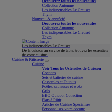
Découvrez toutes les nouveautés
Collection Automne
Les indispensables Le Creuset
Thym
Nouveau & apprécié
Découvrez toutes les nouveautés
Collection Automne
Les indispensables Le Creuset
Thym
Les indispensables Le Creuset
De la cuisson au service de table, trouvez les essentiels
de votre cuisine.
Cuisine & Pâtisserie
Cuisine
Voir Tous les Ustensiles de Cuisson
Cocottes
Sets et batteries de cuisine
Casseroles et Faitouts
Poêles, sauteuses et woks
Grils
BBQ Outdoor Collection
Plats à Rôtir
Articles de Cuisine Spécialisés
Personnalisez votre cocotte