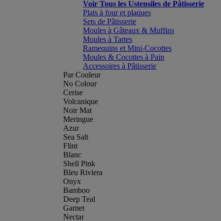
Voir Tous les Ustensiles de Pâtisserie
Plats à four et plaques
Sets de Pâtisserie
Moules à Gâteaux & Muffins
Moules à Tartes
Ramequins et Mini-Cocottes
Moules & Cocottes à Pain
Accessoires à Pâtisserie
Par Couleur
No Colour
Cerise
Volcanique
Noir Mat
Meringue
Azur
Sea Salt
Flint
Blanc
Shell Pink
Bleu Riviera
Onyx
Bamboo
Deep Teal
Garnet
Nectar