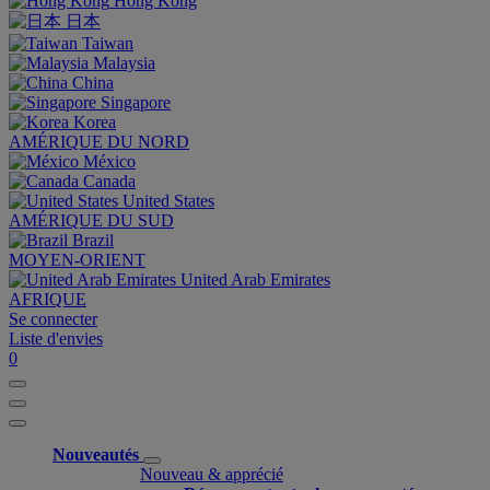
Hong Kong
日本
Taiwan
Malaysia
China
Singapore
Korea
AMÉRIQUE DU NORD
México
Canada
United States
AMÉRIQUE DU SUD
Brazil
MOYEN-ORIENT
United Arab Emirates
AFRIQUE
Se connecter
Liste d'envies
0
Nouveautés
Nouveau & apprécié