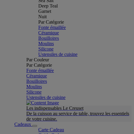
Sea Salt
Deep Teal
Garnet
Nuit
Par Catégorie
Fonte émaillée
Céramique
Bouilloires
Moulins
Silicone
Ustensiles de cuisine
Par Couleur
Par Catégorie
Fonte émaillée
Céramique
Bouilloires
Moulins
Silicone
Ustensiles de cuisine
Les indispensables Le Creuset
De la cuisson au service de table, trouvez les essentiels
de votre cuisine.
Cadeaux
Carte Cadeau