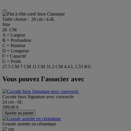
Taille choisie :
26 cm / 4.4L
Size
26 CM
A = Largeur
B = Profondeur
C = Hauteur
D = Longueur
F = Capacité
G = Poids
27.5 CM
7 CM
11 CM
31.2 CM
4.4 L
1.53 KG
Vous pouvez l'associer avec
Cocotte Inox Signature avec couvercle
24 cm - 6L
299,00 €
Ajouter au panier
Grande assiette en céramique
27 cm