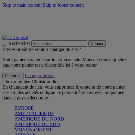
Skip to main content
Skip to footer content
Faites vivre l’été avec la Collection BBQ Outdoor & Thym -
Craquez
Les indispensables Le Creuset -
Craquez
Newsletter: Inscrivez-vous et économisez 10%! -
Inscrivez-vous
maintenant
Rechercher
Effacer
Êtes vous sûr de vouloir changer de site ?
Votre panier sera vide sur le nouveau site. Mais ne vous inquiétez
pas, votre panier reste disponible ici à votre retour.
Changer de site
Rester ici
Choisir un lieu
Choisir un lieu
En changeant de lieu, vous supprimez le contenu de votre panier.
Les articles achetés en ligne ne peuvent être envoyés uniquement
dans le pays sélectionné.
EUROPE
ASIE / PACIFIQUE
AMÉRIQUE DU NORD
AMÉRIQUE DU SUD
MOYEN-ORIENT