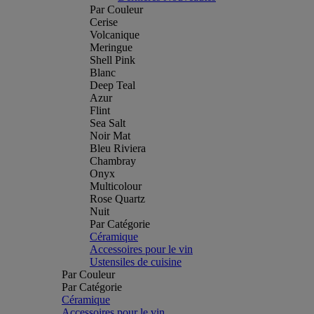
Par Couleur
Cerise
Volcanique
Meringue
Shell Pink
Blanc
Deep Teal
Azur
Flint
Sea Salt
Noir Mat
Bleu Riviera
Chambray
Onyx
Multicolour
Rose Quartz
Nuit
Par Catégorie
Céramique
Accessoires pour le vin
Ustensiles de cuisine
Par Couleur
Par Catégorie
Céramique
Accessoires pour le vin