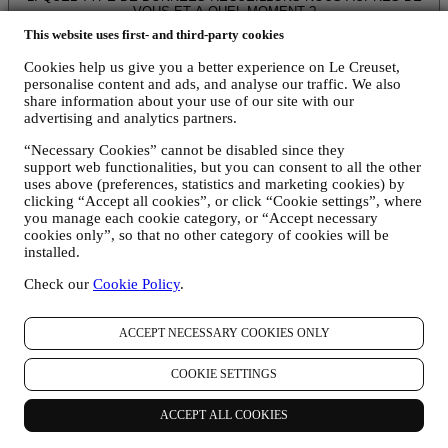
VOUS ET A QUEL MOMENT ?
Une “donnée personnelle” est une quelconque information vous
This website uses first- and third-party cookies
concernant, qui nous permettrait de vous identifier, soit directement,
soit en combinaison avec d’autres informations.
Cookies help us give you a better experience on Le Creuset,
Enfants : Le présent site web n’est pas destiné aux enfants et nous ne
personalise content and ads, and analyse our traffic. We also
share information about your use of our site with our
collectons pas sciemment des données relatives aux enfants.
advertising and analytics partners.
Nous pouvons collecter des données personnelles vous concernant
lorsque vous visitez notre site web (le “Site web”), créez un compte
“Necessary Cookies” cannot be disabled since they
Le Creuset, achetez un produit Le Creuset sur le site Web ou en
support web functionalities, but you can consent to all the other
boutique Signature et Outlet, ou lorsque vous vous abonnez à nos
uses above (preferences, statistics and marketing cookies) by
communications marketing. En fonction de votre demande ou de
clicking “Accept all cookies”, or click “Cookie settings”, where
votre consentement, les données personnelles peuvent concerner :
you manage each cookie category, or “Accept necessary
cookies only”, so that no other category of cookies will be
le nom, le prénom, l’adresse électronique, la date de naissance
installed.
et d’autres coordonnées (adresse, numéro de téléphone), dans
le but de créer un compte Le Creuset, de faire un achat en tant
Check our
Cookie Policy
.
qu’utilisateur invité ou l’abonnement à nos communications
marketing sur le site Web ou en magasin.
les données concernant votre achat, comme par exemple la
ACCEPT NECESSARY COOKIES ONLY
date et l’heure de l’achat, informations relatives la livraison,
au produit et au paiement, dans le but de gérer vos
COOKIE SETTINGS
commandes.
les données concernant votre historique de navigation en ligne
ACCEPT ALL COOKIES
(p.ex. les identifiants en ligne, tels que votre adresse IP, la
version de votre navigateur, votre système d’exploitation, la