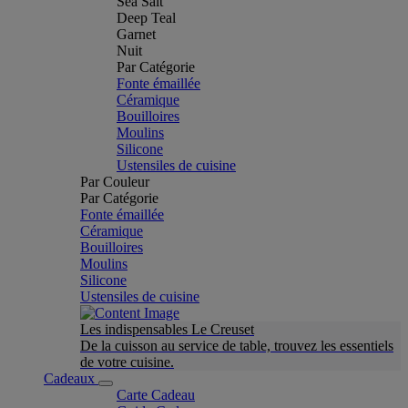
Sea Salt
Deep Teal
Garnet
Nuit
Par Catégorie
Fonte émaillée
Céramique
Bouilloires
Moulins
Silicone
Ustensiles de cuisine
Par Couleur
Par Catégorie
Fonte émaillée
Céramique
Bouilloires
Moulins
Silicone
Ustensiles de cuisine
Les indispensables Le Creuset
De la cuisson au service de table, trouvez les essentiels
de votre cuisine.
Cadeaux
Carte Cadeau