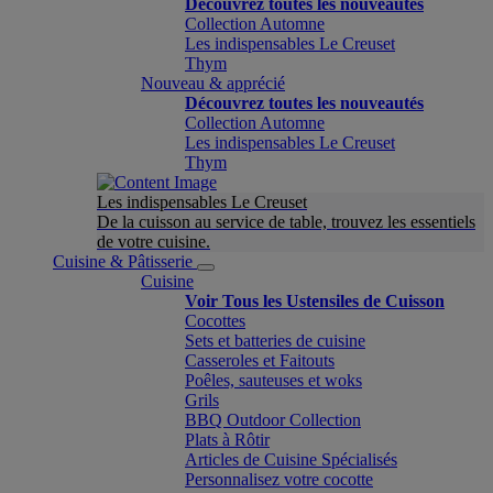
Découvrez toutes les nouveautés
Collection Automne
Les indispensables Le Creuset
Thym
Nouveau & apprécié
Découvrez toutes les nouveautés
Collection Automne
Les indispensables Le Creuset
Thym
Les indispensables Le Creuset
De la cuisson au service de table, trouvez les essentiels
de votre cuisine.
Cuisine & Pâtisserie
Cuisine
Voir Tous les Ustensiles de Cuisson
Cocottes
Sets et batteries de cuisine
Casseroles et Faitouts
Poêles, sauteuses et woks
Grils
BBQ Outdoor Collection
Plats à Rôtir
Articles de Cuisine Spécialisés
Personnalisez votre cocotte