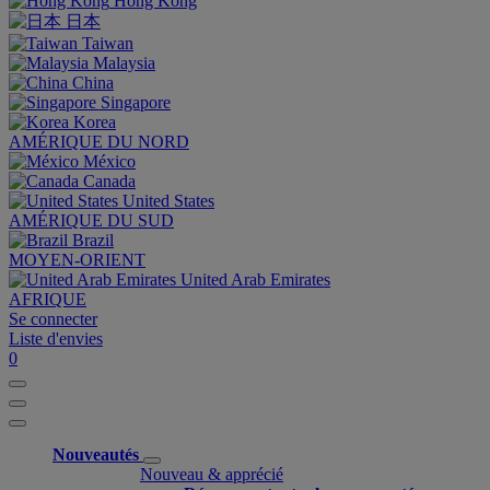
Hong Kong
日本
Taiwan
Malaysia
China
Singapore
Korea
AMÉRIQUE DU NORD
México
Canada
United States
AMÉRIQUE DU SUD
Brazil
MOYEN-ORIENT
United Arab Emirates
AFRIQUE
Se connecter
Liste d'envies
0
Nouveautés
Nouveau & apprécié