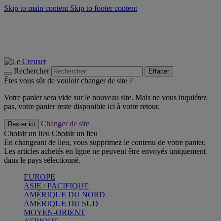
Skip to main content
Skip to footer content
Faites vivre l’été avec la Collection BBQ Outdoor & Thym -
Craquez
Les indispensables Le Creuset -
Craquez
Newsletter: Inscrivez-vous et économisez 10%! -
Inscrivez-vous
maintenant
Rechercher
Effacer
Êtes vous sûr de vouloir changer de site ?
Votre panier sera vide sur le nouveau site. Mais ne vous inquiétez
pas, votre panier reste disponible ici à votre retour.
Changer de site
Rester ici
Choisir un lieu
Choisir un lieu
En changeant de lieu, vous supprimez le contenu de votre panier.
Les articles achetés en ligne ne peuvent être envoyés uniquement
dans le pays sélectionné.
EUROPE
ASIE / PACIFIQUE
AMÉRIQUE DU NORD
AMÉRIQUE DU SUD
MOYEN-ORIENT