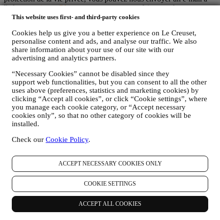
l'adresse:
privacy@lecreuset.com
pour nous faire part de votre
problème et nous vous répondrons dans les meilleurs délais.
This website uses first- and third-party cookies
Avis Intégral de Protection des Données de Le Creuset
Cookies help us give you a better experience on Le Creuset,
Le Creuset s’engage à protéger vos données personnelles et à
personalise content and ads, and analyse our traffic. We also
respecter votre vie privée, la présente déclaration expliquant
share information about your use of our site with our
comment nous collectons et gérons vos données personnelles en
advertising and analytics partners.
conformité avec la législation UE relative à la protection des
données (y compris la Réglementation générale de Protection des
“Necessary Cookies” cannot be disabled since they
données 2016/679 de l’Union européenne) et avec la loi relative à la
support web functionalities, but you can consent to all the other
protection des données qui s’applique dans votre pays, dans votre
uses above (preferences, statistics and marketing cookies) by
territoire ou dans votre région (les “Lois relatives à la Protection des
clicking “Accept all cookies”, or click “Cookie settings”, where
Données”).
you manage each cookie category, or “Accept necessary
1. QUEL TYPE DE DONNEES RECUEILLONS-NOUS AUPRES DE
cookies only”, so that no other category of cookies will be
VOUS ET A QUEL MOMENT ?
installed.
Une “donnée personnelle” est une quelconque information vous
Check our
Cookie Policy
.
concernant, qui nous permettrait de vous identifier, soit directement,
soit en combinaison avec d’autres informations.
Enfants : Le présent site web n’est pas destiné aux enfants et nous ne
ACCEPT NECESSARY COOKIES ONLY
collectons pas sciemment des données relatives aux enfants.
Nous pouvons collecter des données personnelles vous concernant
lorsque vous visitez notre site web (le “Site web”), créez un compte
COOKIE SETTINGS
Le Creuset, achetez un produit Le Creuset sur le site Web ou en
boutique Signature et Outlet, ou lorsque vous vous abonnez à nos
ACCEPT ALL COOKIES
communications marketing. En fonction de votre demande ou de
votre consentement, les données personnelles peuvent concerner :