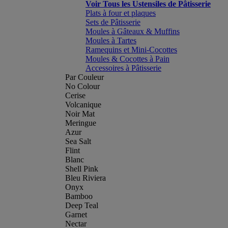
Voir Tous les Ustensiles de Pâtisserie
Plats à four et plaques
Sets de Pâtisserie
Moules à Gâteaux & Muffins
Moules à Tartes
Ramequins et Mini-Cocottes
Moules & Cocottes à Pain
Accessoires à Pâtisserie
Par Couleur
No Colour
Cerise
Volcanique
Noir Mat
Meringue
Azur
Sea Salt
Flint
Blanc
Shell Pink
Bleu Riviera
Onyx
Bamboo
Deep Teal
Garnet
Nectar