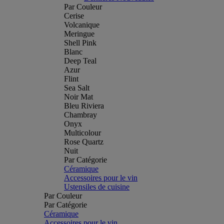
Par Couleur
Cerise
Volcanique
Meringue
Shell Pink
Blanc
Deep Teal
Azur
Flint
Sea Salt
Noir Mat
Bleu Riviera
Chambray
Onyx
Multicolour
Rose Quartz
Nuit
Par Catégorie
Céramique
Accessoires pour le vin
Ustensiles de cuisine
Par Couleur
Par Catégorie
Céramique
Accessoires pour le vin