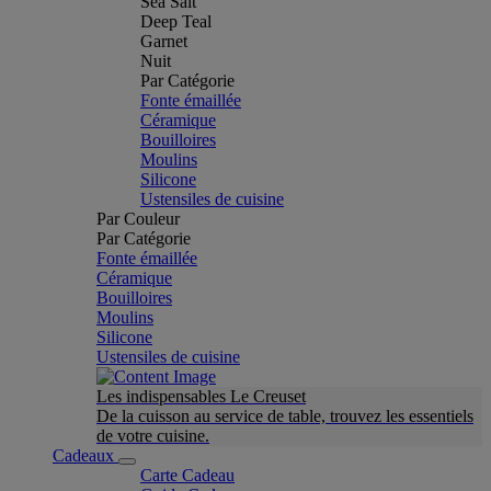
Sea Salt
Deep Teal
Garnet
Nuit
Par Catégorie
Fonte émaillée
Céramique
Bouilloires
Moulins
Silicone
Ustensiles de cuisine
Par Couleur
Par Catégorie
Fonte émaillée
Céramique
Bouilloires
Moulins
Silicone
Ustensiles de cuisine
Les indispensables Le Creuset
De la cuisson au service de table, trouvez les essentiels
de votre cuisine.
Cadeaux
Carte Cadeau