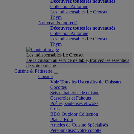
Découvrez toutes les nouveautés
Collection Automne
Les indispensables Le Creuset
Thym
Nouveau & apprécié
Découvrez toutes les nouveautés
Collection Automne
Les indispensables Le Creuset
Thym
Les indispensables Le Creuset
De la cuisson au service de table, trouvez les essentiels
de votre cuisine.
Cuisine & Pâtisserie
Cuisine
Voir Tous les Ustensiles de Cuisson
Cocottes
Sets et batteries de cuisine
Casseroles et Faitouts
Poêles, sauteuses et woks
Grils
BBQ Outdoor Collection
Plats à Rôtir
Articles de Cuisine Spécialisés
Personnalisez votre cocotte