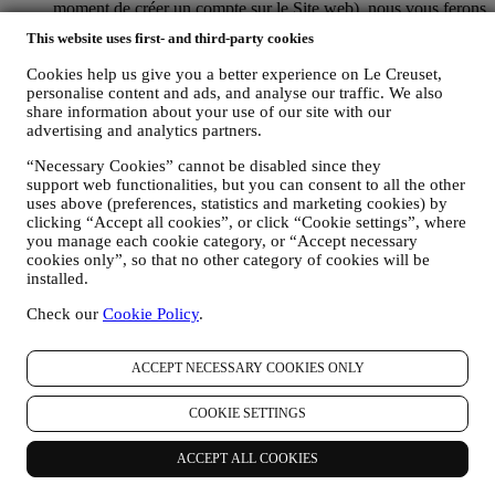
moment de créer un compte sur le Site web), nous vous ferons
parvenir des communications de marketing personnalisées et
This website uses first- and third-party cookies
des nouvelles concernant les initiatives lancées par Le Creuset
et promues par les filiales de son groupe, ou par ses affiliés et
Cookies help us give you a better experience on Le Creuset,
partenaires locaux, ceci en fonction de vos préférences. Nous
personalise content and ads, and analyse our traffic. We also
vous contacterons par e-mail, par SMS ou par les réseaux
share information about your use of our site with our
sociaux, mais aussi en utilisant des moyens automatisés. De
advertising and analytics partners.
telles communications seront liées aux produits Le Creuset,
“Necessary Cookies” cannot be disabled since they
aux ouvertures de nouveaux magasins, aux événements
support web functionalities, but you can consent to all the other
exclusifs, concours, enquêtes et démonstrations organisés par
uses above (preferences, statistics and marketing cookies) by
Le Creuset ou à des offres spéciales qui pourraient vous
clicking “Accept all cookies”, or click “Cookie settings”, where
intéresser. Ces communications pourront être sélectionnées ou
you manage each cookie category, or “Accept necessary
rédigées spécialement à votre intention, sur base de données
cookies only”, so that no other category of cookies will be
vous concernant, telles que votre situation géographique,
installed.
l’historique de vos achats ou vos préférences en ce qui
concerne nos produits. Nous utiliserons ces données pour
Check our
Cookie Policy
.
mieux cerner vos centres d’intérêt. Ceci nous permettra de
personnaliser nos communications afin de les rendre plus
pertinentes et intéressantes. Il n’y aura aucun autre effet. Nous
ACCEPT NECESSARY COOKIES ONLY
collectons aussi des données statistiques concernant
l’ouverture des e-mails et les clics, utilisant à cet effet des
COOKIE SETTINGS
technologies industrielles standard pour nous aider dans le
monitoring de nos lettres d’information. Ce traitement est basé
ACCEPT ALL COOKIES
sur votre consentement à recevoir nos communications de
marketing personnalisées. Ce choix de participation peut être