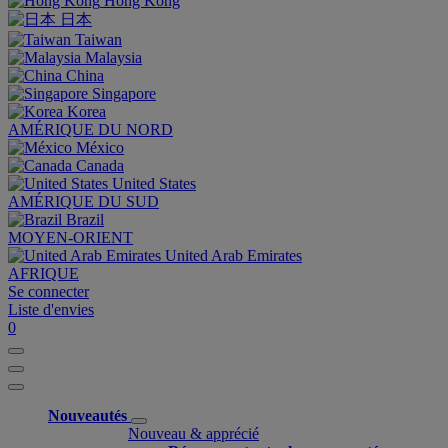
Hong Kong
日本
Taiwan
Malaysia
China
Singapore
Korea
AMÉRIQUE DU NORD
México
Canada
United States
AMÉRIQUE DU SUD
Brazil
MOYEN-ORIENT
United Arab Emirates
AFRIQUE
Se connecter
Liste d'envies
0
Nouveautés
Nouveau & apprécié