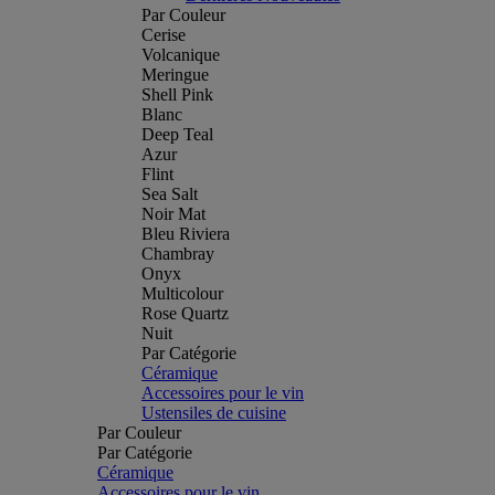
Par Couleur
Cerise
Volcanique
Meringue
Shell Pink
Blanc
Deep Teal
Azur
Flint
Sea Salt
Noir Mat
Bleu Riviera
Chambray
Onyx
Multicolour
Rose Quartz
Nuit
Par Catégorie
Céramique
Accessoires pour le vin
Ustensiles de cuisine
Par Couleur
Par Catégorie
Céramique
Accessoires pour le vin