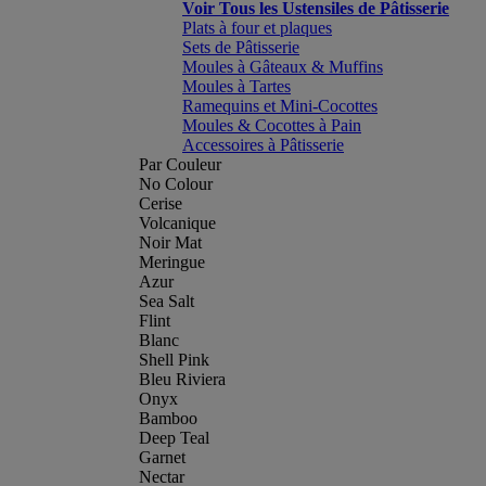
Voir Tous les Ustensiles de Pâtisserie
Plats à four et plaques
Sets de Pâtisserie
Moules à Gâteaux & Muffins
Moules à Tartes
Ramequins et Mini-Cocottes
Moules & Cocottes à Pain
Accessoires à Pâtisserie
Par Couleur
No Colour
Cerise
Volcanique
Noir Mat
Meringue
Azur
Sea Salt
Flint
Blanc
Shell Pink
Bleu Riviera
Onyx
Bamboo
Deep Teal
Garnet
Nectar