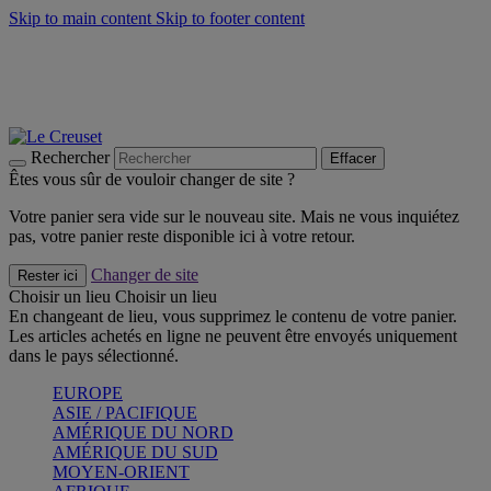
Skip to main content
Skip to footer content
Faites vivre l’été avec la Collection BBQ Outdoor & Thym -
Craquez
Les indispensables Le Creuset -
Craquez
Newsletter: Inscrivez-vous et économisez 10%! -
Inscrivez-vous
maintenant
Rechercher
Effacer
Êtes vous sûr de vouloir changer de site ?
Votre panier sera vide sur le nouveau site. Mais ne vous inquiétez
pas, votre panier reste disponible ici à votre retour.
Changer de site
Rester ici
Choisir un lieu
Choisir un lieu
En changeant de lieu, vous supprimez le contenu de votre panier.
Les articles achetés en ligne ne peuvent être envoyés uniquement
dans le pays sélectionné.
EUROPE
ASIE / PACIFIQUE
AMÉRIQUE DU NORD
AMÉRIQUE DU SUD
MOYEN-ORIENT