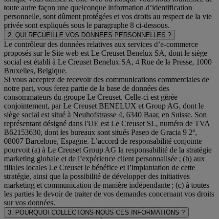
toute autre façon une quelconque information d’identification
personnelle, sont dûment protégées et vos droits au respect de la vie
privée sont expliqués sous le paragraphe 8 ci-dessous.
2. QUI RECUEILLE VOS DONNEES PERSONNELLES ?
Le contrôleur des données relatives aux services d’e-commerce
proposés sur le Site web est Le Creuset Benelux SA, dont le siège
social est établi à Le Creuset Benelux SA, 4 Rue de la Presse, 1000
Bruxelles, Belgique.
Si vous acceptez de recevoir des communications commerciales de
notre part, vous ferez partie de la base de données des
consommateurs du groupe Le Creuset. Celle-ci est gérée
conjointement, par Le Creuset BENELUX et Group AG, dont le
siège social est situé à Neuhofstrasse 4, 6340 Baar, en Suisse. Son
représentant désigné dans l'UE est Le Creuset SL, numéro de TVA
B62153630, dont les bureaux sont situés Paseo de Gracia 9 2º,
08007 Barcelone, Espagne. L’accord de responsabilité conjointe
pourvoit (a) à Le Creuset Group AG la responsabilité de la stratégie
marketing globale et de l’expérience client personnalisée ; (b) aux
filiales locales Le Creuset le bénéfice et l’implantation de cette
stratégie, ainsi que la possibilité de développer des initiatives
marketing et communication de manière indépendante ; (c) à toutes
les parties le devoir de traiter de vos demandes concernant vos droits
sur vos données.
3. POURQUOI COLLECTONS-NOUS CES INFORMATIONS ?