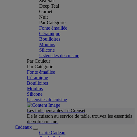
Sea Salt
Deep Teal
Garnet
Nuit
Par Catégorie
Fonte émaillée
Céramique
Bouilloires
Moulins
Silicone
Ustensiles de cuisine
Par Couleur
Par Catégorie
Fonte émaillée
Céramique
Bouilloires
Moulins
Silicone
Ustensiles de cuisine
Les indispensables Le Creuset
De la cuisson au service de table, trouvez les essentiels
de votre cuisine.
Cadeaux
Carte Cadeau