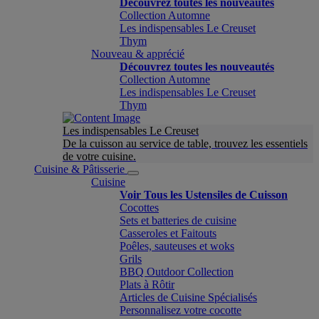
Découvrez toutes les nouveautés
Collection Automne
Les indispensables Le Creuset
Thym
Nouveau & apprécié
Découvrez toutes les nouveautés
Collection Automne
Les indispensables Le Creuset
Thym
Les indispensables Le Creuset
De la cuisson au service de table, trouvez les essentiels
de votre cuisine.
Cuisine & Pâtisserie
Cuisine
Voir Tous les Ustensiles de Cuisson
Cocottes
Sets et batteries de cuisine
Casseroles et Faitouts
Poêles, sauteuses et woks
Grils
BBQ Outdoor Collection
Plats à Rôtir
Articles de Cuisine Spécialisés
Personnalisez votre cocotte