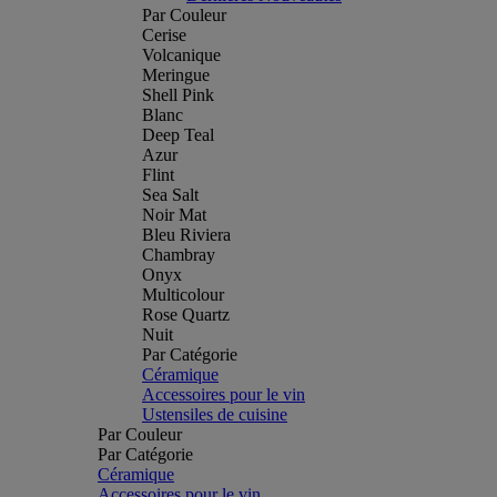
Par Couleur
Cerise
Volcanique
Meringue
Shell Pink
Blanc
Deep Teal
Azur
Flint
Sea Salt
Noir Mat
Bleu Riviera
Chambray
Onyx
Multicolour
Rose Quartz
Nuit
Par Catégorie
Céramique
Accessoires pour le vin
Ustensiles de cuisine
Par Couleur
Par Catégorie
Céramique
Accessoires pour le vin