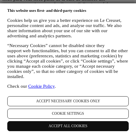
consommateurs du groupe Le Creuset. Celle-ci est gérée
conjointement, par Le Creuset BENELUX et Group AG, dont le
This website uses first- and third-party cookies
siège social est situé à Neuhofstrasse 4, 6340 Baar, en Suisse. Son
Cookies help us give you a better experience on Le Creuset,
représentant désigné dans l'UE est Le Creuset SL, numéro de TVA
personalise content and ads, and analyse our traffic. We also
B62153630, dont les bureaux sont situés Paseo de Gracia 9 2º,
share information about your use of our site with our
08007 Barcelone, Espagne. L’accord de responsabilité conjointe
advertising and analytics partners.
pourvoit (a) à Le Creuset Group AG la responsabilité de la stratégie
marketing globale et de l’expérience client personnalisée ; (b) aux
“Necessary Cookies” cannot be disabled since they
filiales locales Le Creuset le bénéfice et l’implantation de cette
support web functionalities, but you can consent to all the other
stratégie, ainsi que la possibilité de développer des initiatives
uses above (preferences, statistics and marketing cookies) by
marketing et communication de manière indépendante ; (c) à toutes
clicking “Accept all cookies”, or click “Cookie settings”, where
les parties le devoir de traiter de vos demandes concernant vos droits
you manage each cookie category, or “Accept necessary
sur vos données.
cookies only”, so that no other category of cookies will be
3. POURQUOI COLLECTONS-NOUS CES INFORMATIONS ?
installed.
Nous pouvons traiter vos données aux fins suivantes :
Check our
Cookie Policy
.
POUR RÉPONDRE À NOS OBLIGATIONS LÉGALES.
Nous pouvons être amenés à traiter certaines données vous
ACCEPT NECESSARY COOKIES ONLY
concernant afin de répondre à nos obligations légales, ainsi
qu’à d’autres obligations découlant d’instructions émises par
les pouvoirs publics.
COOKIE SETTINGS
POUR CRÉER UN COMPTE LE CREUSET.
Nous utiliserons vos données pour créer un compte Le
ACCEPT ALL COOKIES
Creuset, qui vous donnera accès à une série d’avantages
réservés aux utilisateurs enregistrés, qui vous permettra de