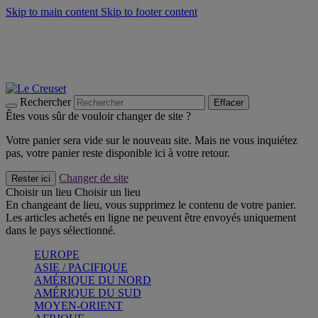
Skip to main content
Skip to footer content
Faites vivre l’été avec la Collection BBQ Outdoor & Thym -
Craquez
Les indispensables Le Creuset -
Craquez
Newsletter: Inscrivez-vous et économisez 10%! -
Inscrivez-vous
maintenant
Rechercher
Effacer
Êtes vous sûr de vouloir changer de site ?
Votre panier sera vide sur le nouveau site. Mais ne vous inquiétez
pas, votre panier reste disponible ici à votre retour.
Changer de site
Rester ici
Choisir un lieu
Choisir un lieu
En changeant de lieu, vous supprimez le contenu de votre panier.
Les articles achetés en ligne ne peuvent être envoyés uniquement
dans le pays sélectionné.
EUROPE
ASIE / PACIFIQUE
AMÉRIQUE DU NORD
AMÉRIQUE DU SUD
MOYEN-ORIENT