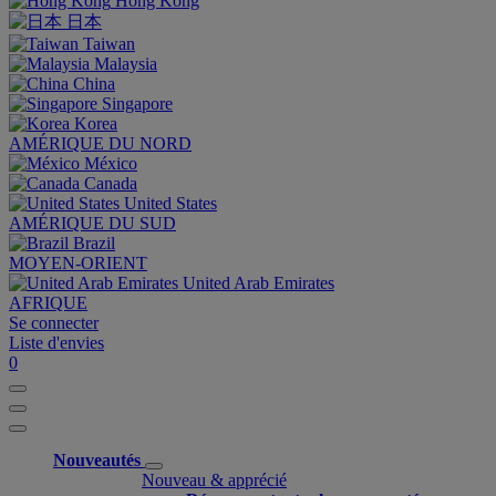
Hong Kong
日本
Taiwan
Malaysia
China
Singapore
Korea
AMÉRIQUE DU NORD
México
Canada
United States
AMÉRIQUE DU SUD
Brazil
MOYEN-ORIENT
United Arab Emirates
AFRIQUE
Se connecter
Liste d'envies
0
Nouveautés
Nouveau & apprécié