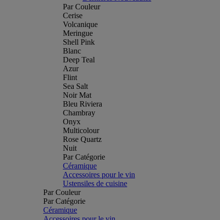
Par Couleur
Cerise
Volcanique
Meringue
Shell Pink
Blanc
Deep Teal
Azur
Flint
Sea Salt
Noir Mat
Bleu Riviera
Chambray
Onyx
Multicolour
Rose Quartz
Nuit
Par Catégorie
Céramique
Accessoires pour le vin
Ustensiles de cuisine
Par Couleur
Par Catégorie
Céramique
Accessoires pour le vin