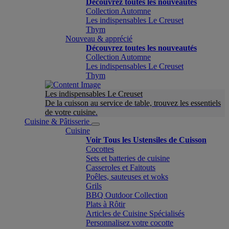
Découvrez toutes les nouveautés
Collection Automne
Les indispensables Le Creuset
Thym
Nouveau & apprécié
Découvrez toutes les nouveautés
Collection Automne
Les indispensables Le Creuset
Thym
Les indispensables Le Creuset
De la cuisson au service de table, trouvez les essentiels
de votre cuisine.
Cuisine & Pâtisserie
Cuisine
Voir Tous les Ustensiles de Cuisson
Cocottes
Sets et batteries de cuisine
Casseroles et Faitouts
Poêles, sauteuses et woks
Grils
BBQ Outdoor Collection
Plats à Rôtir
Articles de Cuisine Spécialisés
Personnalisez votre cocotte