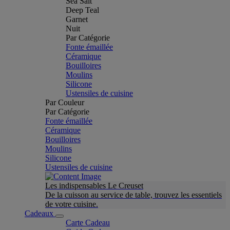
Sea Salt
Deep Teal
Garnet
Nuit
Par Catégorie
Fonte émaillée
Céramique
Bouilloires
Moulins
Silicone
Ustensiles de cuisine
Par Couleur
Par Catégorie
Fonte émaillée
Céramique
Bouilloires
Moulins
Silicone
Ustensiles de cuisine
Les indispensables Le Creuset
De la cuisson au service de table, trouvez les essentiels
de votre cuisine.
Cadeaux
Carte Cadeau