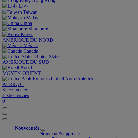
Hong Kong
日本
Taiwan
Malaysia
China
Singapore
Korea
AMÉRIQUE DU NORD
México
Canada
United States
AMÉRIQUE DU SUD
Brazil
MOYEN-ORIENT
United Arab Emirates
AFRIQUE
Se connecter
Liste d'envies
0
Nouveautés
Nouveau & apprécié