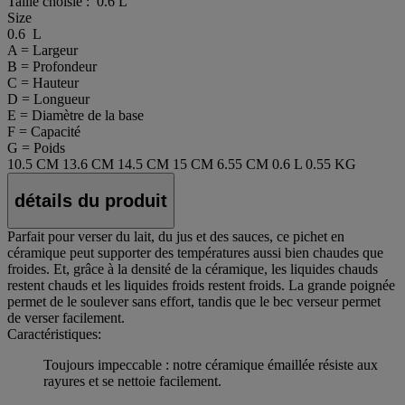
Taille choisie :
0.6 L
Size
0.6 L
A = Largeur
B = Profondeur
C = Hauteur
D = Longueur
E = Diamètre de la base
F = Capacité
G = Poids
10.5 CM
13.6 CM
14.5 CM
15 CM
6.55 CM
0.6 L
0.55 KG
détails du produit
Parfait pour verser du lait, du jus et des sauces, ce pichet en
céramique peut supporter des températures aussi bien chaudes que
froides. Et, grâce à la densité de la céramique, les liquides chauds
restent chauds et les liquides froids restent froids. La grande poignée
permet de le soulever sans effort, tandis que le bec verseur permet
de verser facilement.
Caractéristiques:
Toujours impeccable : notre céramique émaillée résiste aux
rayures et se nettoie facilement.