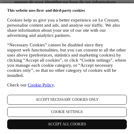
mesure de vous identifier sur base de ces informations
techniques.
This website uses first- and third-party cookies
votre feedback, vos demandes, réclamations, questions ou
interactions avec nous (par exemple vos messages, chats,
Cookies help us give you a better experience on Le Creuset,
posts sur les réseaux sociaux, e-mails ou appels
personalise content and ads, and analyse our traffic. We also
téléphoniques).
share information about your use of our site with our
advertising and analytics partners.
Les données personnelles vous concernant, que nous collectons
lorsque vous utilisez le Site web ou lorsque vous nous fournissez de
“Necessary Cookies” cannot be disabled since they
toute autre façon une quelconque information d’identification
support web functionalities, but you can consent to all the other
uses above (preferences, statistics and marketing cookies) by
personnelle, sont dûment protégées et vos droits au respect de la vie
clicking “Accept all cookies”, or click “Cookie settings”, where
privée sont expliqués sous le paragraphe 8 ci-dessous.
you manage each cookie category, or “Accept necessary
2. QUI RECUEILLE VOS DONNEES PERSONNELLES ?
cookies only”, so that no other category of cookies will be
Le contrôleur des données relatives aux services d’e-commerce
installed.
proposés sur le Site web est Le Creuset Benelux SA, dont le siège
social est établi à Le Creuset Benelux SA, 4 Rue de la Presse, 1000
Check our
Cookie Policy
.
Bruxelles, Belgique.
Si vous acceptez de recevoir des communications commerciales de
notre part, vous ferez partie de la base de données des
ACCEPT NECESSARY COOKIES ONLY
consommateurs du groupe Le Creuset. Celle-ci est gérée
conjointement, par Le Creuset BENELUX et Group AG, dont le
COOKIE SETTINGS
siège social est situé à Neuhofstrasse 4, 6340 Baar, en Suisse. Son
représentant désigné dans l'UE est Le Creuset SL, numéro de TVA
ACCEPT ALL COOKIES
B62153630, dont les bureaux sont situés Paseo de Gracia 9 2º,
08007 Barcelone, Espagne. L’accord de responsabilité conjointe