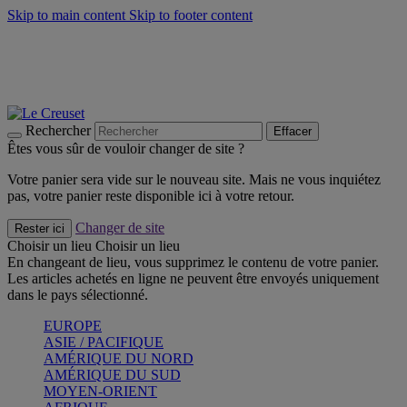
Skip to main content
Skip to footer content
Faites vivre l’été avec la Collection BBQ Outdoor & Thym -
Craquez
Les indispensables Le Creuset -
Craquez
Newsletter: Inscrivez-vous et économisez 10%! -
Inscrivez-vous
maintenant
Rechercher
Effacer
Êtes vous sûr de vouloir changer de site ?
Votre panier sera vide sur le nouveau site. Mais ne vous inquiétez
pas, votre panier reste disponible ici à votre retour.
Changer de site
Rester ici
Choisir un lieu
Choisir un lieu
En changeant de lieu, vous supprimez le contenu de votre panier.
Les articles achetés en ligne ne peuvent être envoyés uniquement
dans le pays sélectionné.
EUROPE
ASIE / PACIFIQUE
AMÉRIQUE DU NORD
AMÉRIQUE DU SUD
MOYEN-ORIENT