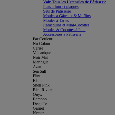
Voir Tous les Ustensiles de Pâtisserie
Plats à four et plaques
Sets de Pâtisserie
Moules à Gâteaux & Muffins
Moules à Tartes
Ramequins et Mini-Cocottes
Moules & Cocottes à Pain
Accessoires à Pâtisserie
Par Couleur
No Colour
Cerise
Volcanique
Noir Mat
Meringue
Azur
Sea Salt
Flint
Blanc
Shell Pink
Bleu Riviera
Onyx
Bamboo
Deep Teal
Garnet
Nectar