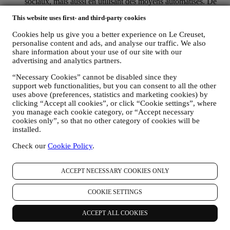
sociaux, mais aussi en utilisant des moyens automatisés. De
telles communications seront liées aux produits Le Creuset,
This website uses first- and third-party cookies
aux ouvertures de nouveaux magasins, aux événements
exclusifs, concours, enquêtes et démonstrations organisés par
Cookies help us give you a better experience on Le Creuset,
Le Creuset ou à des offres spéciales qui pourraient vous
personalise content and ads, and analyse our traffic. We also
intéresser. Ces communications pourront être sélectionnées ou
share information about your use of our site with our
rédigées spécialement à votre intention, sur base de données
advertising and analytics partners.
vous concernant, telles que votre situation géographique,
l’historique de vos achats ou vos préférences en ce qui
“Necessary Cookies” cannot be disabled since they
concerne nos produits. Nous utiliserons ces données pour
support web functionalities, but you can consent to all the other
mieux cerner vos centres d’intérêt. Ceci nous permettra de
uses above (preferences, statistics and marketing cookies) by
personnaliser nos communications afin de les rendre plus
clicking “Accept all cookies”, or click “Cookie settings”, where
pertinentes et intéressantes. Il n’y aura aucun autre effet. Nous
you manage each cookie category, or “Accept necessary
cookies only”, so that no other category of cookies will be
collectons aussi des données statistiques concernant
installed.
l’ouverture des e-mails et les clics, utilisant à cet effet des
technologies industrielles standard pour nous aider dans le
Check our
Cookie Policy
.
monitoring de nos lettres d’information. Ce traitement est basé
sur votre consentement à recevoir nos communications de
marketing personnalisées. Ce choix de participation peut être
ACCEPT NECESSARY COOKIES ONLY
exercé lors de la collecte des informations personnelles, en
cochant la case appropriée.
COOKIE SETTINGS
Désabonnement :
Vous pouvez cesser de recevoir nos communications
marketing à tout moment, gratuitement, en utilisant les
ACCEPT ALL COOKIES
méthodes indiquées dans chaque communication (par