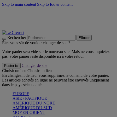
Skip to main content
Skip to footer content
Faites vivre l’été avec la Collection BBQ Outdoor & Thym -
Craquez
Les indispensables Le Creuset -
Craquez
Newsletter: Inscrivez-vous et économisez 10%! -
Inscrivez-vous
maintenant
Rechercher
Effacer
Êtes vous sûr de vouloir changer de site ?
Votre panier sera vide sur le nouveau site. Mais ne vous inquiétez
pas, votre panier reste disponible ici à votre retour.
Changer de site
Rester ici
Choisir un lieu
Choisir un lieu
En changeant de lieu, vous supprimez le contenu de votre panier.
Les articles achetés en ligne ne peuvent être envoyés uniquement
dans le pays sélectionné.
EUROPE
ASIE / PACIFIQUE
AMÉRIQUE DU NORD
AMÉRIQUE DU SUD
MOYEN-ORIENT