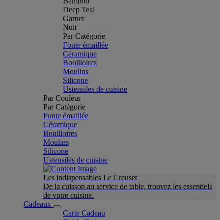
Bamboo
Deep Teal
Garnet
Nuit
Par Catégorie
Fonte émaillée
Céramique
Bouilloires
Moulins
Silicone
Ustensiles de cuisine
Par Couleur
Par Catégorie
Fonte émaillée
Céramique
Bouilloires
Moulins
Silicone
Ustensiles de cuisine
Les indispensables Le Creuset
De la cuisson au service de table, trouvez les essentiels
de votre cuisine.
Cadeaux
Carte Cadeau