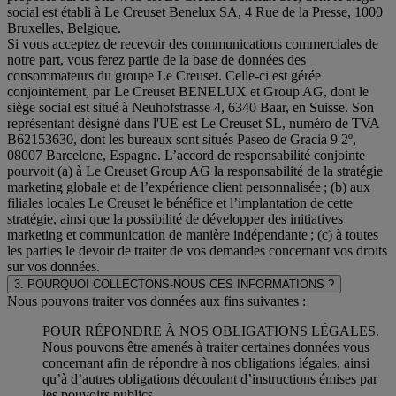
social est établi à Le Creuset Benelux SA, 4 Rue de la Presse, 1000
Bruxelles, Belgique.
Si vous acceptez de recevoir des communications commerciales de
notre part, vous ferez partie de la base de données des
consommateurs du groupe Le Creuset. Celle-ci est gérée
conjointement, par Le Creuset BENELUX et Group AG, dont le
siège social est situé à Neuhofstrasse 4, 6340 Baar, en Suisse. Son
représentant désigné dans l'UE est Le Creuset SL, numéro de TVA
B62153630, dont les bureaux sont situés Paseo de Gracia 9 2º,
08007 Barcelone, Espagne. L’accord de responsabilité conjointe
pourvoit (a) à Le Creuset Group AG la responsabilité de la stratégie
marketing globale et de l’expérience client personnalisée ; (b) aux
filiales locales Le Creuset le bénéfice et l’implantation de cette
stratégie, ainsi que la possibilité de développer des initiatives
marketing et communication de manière indépendante ; (c) à toutes
les parties le devoir de traiter de vos demandes concernant vos droits
sur vos données.
3. POURQUOI COLLECTONS-NOUS CES INFORMATIONS ?
Nous pouvons traiter vos données aux fins suivantes :
POUR RÉPONDRE À NOS OBLIGATIONS LÉGALES.
Nous pouvons être amenés à traiter certaines données vous
concernant afin de répondre à nos obligations légales, ainsi
qu’à d’autres obligations découlant d’instructions émises par
les pouvoirs publics.