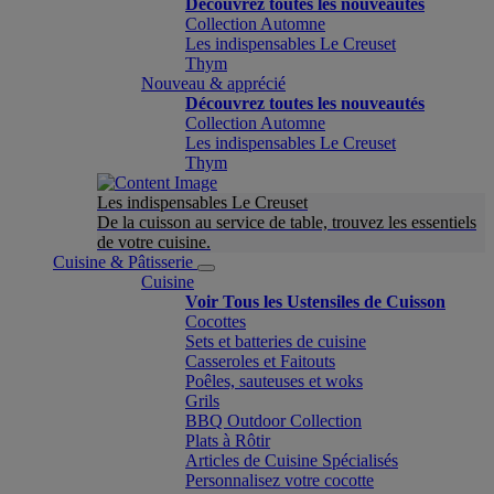
Découvrez toutes les nouveautés
Collection Automne
Les indispensables Le Creuset
Thym
Nouveau & apprécié
Découvrez toutes les nouveautés
Collection Automne
Les indispensables Le Creuset
Thym
Les indispensables Le Creuset
De la cuisson au service de table, trouvez les essentiels
de votre cuisine.
Cuisine & Pâtisserie
Cuisine
Voir Tous les Ustensiles de Cuisson
Cocottes
Sets et batteries de cuisine
Casseroles et Faitouts
Poêles, sauteuses et woks
Grils
BBQ Outdoor Collection
Plats à Rôtir
Articles de Cuisine Spécialisés
Personnalisez votre cocotte