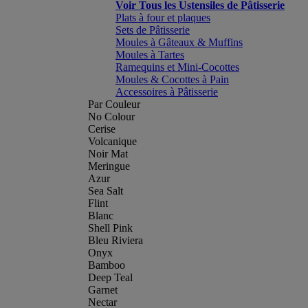
Voir Tous les Ustensiles de Pâtisserie
Plats à four et plaques
Sets de Pâtisserie
Moules à Gâteaux & Muffins
Moules à Tartes
Ramequins et Mini-Cocottes
Moules & Cocottes à Pain
Accessoires à Pâtisserie
Par Couleur
No Colour
Cerise
Volcanique
Noir Mat
Meringue
Azur
Sea Salt
Flint
Blanc
Shell Pink
Bleu Riviera
Onyx
Bamboo
Deep Teal
Garnet
Nectar