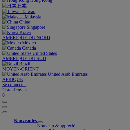
Hong Kong
日本
Taiwan
Malaysia
China
Singapore
Korea
AMÉRIQUE DU NORD
México
Canada
United States
AMÉRIQUE DU SUD
Brazil
MOYEN-ORIENT
United Arab Emirates
AFRIQUE
Se connecter
Liste d'envies
0
Nouveautés
Nouveau & apprécié