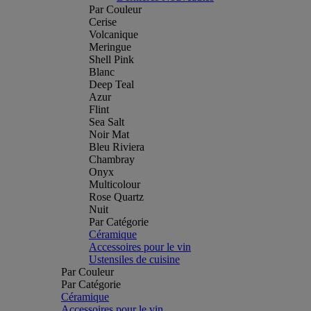
Par Couleur
Cerise
Volcanique
Meringue
Shell Pink
Blanc
Deep Teal
Azur
Flint
Sea Salt
Noir Mat
Bleu Riviera
Chambray
Onyx
Multicolour
Rose Quartz
Nuit
Par Catégorie
Céramique
Accessoires pour le vin
Ustensiles de cuisine
Par Couleur
Par Catégorie
Céramique
Accessoires pour le vin