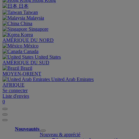
Hong Kong
日本
Taiwan
Malaysia
China
Singapore
Korea
AMÉRIQUE DU NORD
México
Canada
United States
AMÉRIQUE DU SUD
Brazil
MOYEN-ORIENT
United Arab Emirates
AFRIQUE
Se connecter
Liste d'envies
0
Nouveautés
Nouveau & apprécié