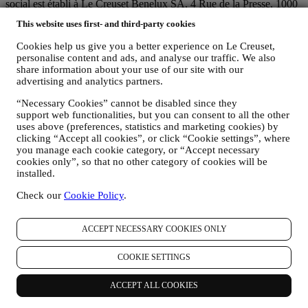
social est établi à Le Creuset Benelux SA, 4 Rue de la Presse, 1000
Bruxelles, Belgique.
This website uses first- and third-party cookies
Si vous acceptez de recevoir des communications commerciales de
notre part, vous ferez partie de la base de données des
Cookies help us give you a better experience on Le Creuset,
consommateurs du groupe Le Creuset. Celle-ci est gérée
personalise content and ads, and analyse our traffic. We also
conjointement, par Le Creuset BENELUX et Group AG, dont le
share information about your use of our site with our
siège social est situé à Neuhofstrasse 4, 6340 Baar, en Suisse. Son
advertising and analytics partners.
représentant désigné dans l'UE est Le Creuset SL, numéro de TVA
B62153630, dont les bureaux sont situés Paseo de Gracia 9 2º,
“Necessary Cookies” cannot be disabled since they
08007 Barcelone, Espagne. L’accord de responsabilité conjointe
support web functionalities, but you can consent to all the other
uses above (preferences, statistics and marketing cookies) by
pourvoit (a) à Le Creuset Group AG la responsabilité de la stratégie
clicking “Accept all cookies”, or click “Cookie settings”, where
marketing globale et de l’expérience client personnalisée ; (b) aux
you manage each cookie category, or “Accept necessary
filiales locales Le Creuset le bénéfice et l’implantation de cette
cookies only”, so that no other category of cookies will be
stratégie, ainsi que la possibilité de développer des initiatives
installed.
marketing et communication de manière indépendante ; (c) à toutes
les parties le devoir de traiter de vos demandes concernant vos droits
Check our
Cookie Policy
.
sur vos données.
3. POURQUOI COLLECTONS-NOUS CES INFORMATIONS ?
Nous pouvons traiter vos données aux fins suivantes :
ACCEPT NECESSARY COOKIES ONLY
POUR RÉPONDRE À NOS OBLIGATIONS LÉGALES.
COOKIE SETTINGS
Nous pouvons être amenés à traiter certaines données vous
concernant afin de répondre à nos obligations légales, ainsi
ACCEPT ALL COOKIES
qu’à d’autres obligations découlant d’instructions émises par
les pouvoirs publics.