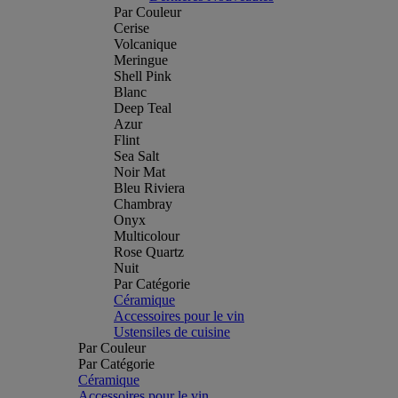
Par Couleur
Cerise
Volcanique
Meringue
Shell Pink
Blanc
Deep Teal
Azur
Flint
Sea Salt
Noir Mat
Bleu Riviera
Chambray
Onyx
Multicolour
Rose Quartz
Nuit
Par Catégorie
Céramique
Accessoires pour le vin
Ustensiles de cuisine
Par Couleur
Par Catégorie
Céramique
Accessoires pour le vin