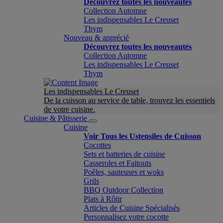
Découvrez toutes les nouveautés
Collection Automne
Les indispensables Le Creuset
Thym
Nouveau & apprécié
Découvrez toutes les nouveautés
Collection Automne
Les indispensables Le Creuset
Thym
Les indispensables Le Creuset
De la cuisson au service de table, trouvez les essentiels
de votre cuisine.
Cuisine & Pâtisserie
Cuisine
Voir Tous les Ustensiles de Cuisson
Cocottes
Sets et batteries de cuisine
Casseroles et Faitouts
Poêles, sauteuses et woks
Grils
BBQ Outdoor Collection
Plats à Rôtir
Articles de Cuisine Spécialisés
Personnalisez votre cocotte