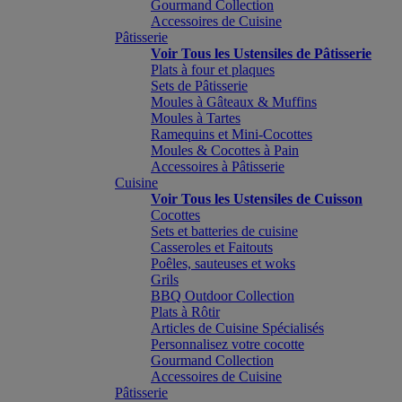
Gourmand Collection
Accessoires de Cuisine
Pâtisserie
Voir Tous les Ustensiles de Pâtisserie
Plats à four et plaques
Sets de Pâtisserie
Moules à Gâteaux & Muffins
Moules à Tartes
Ramequins et Mini-Cocottes
Moules & Cocottes à Pain
Accessoires à Pâtisserie
Cuisine
Voir Tous les Ustensiles de Cuisson
Cocottes
Sets et batteries de cuisine
Casseroles et Faitouts
Poêles, sauteuses et woks
Grils
BBQ Outdoor Collection
Plats à Rôtir
Articles de Cuisine Spécialisés
Personnalisez votre cocotte
Gourmand Collection
Accessoires de Cuisine
Pâtisserie