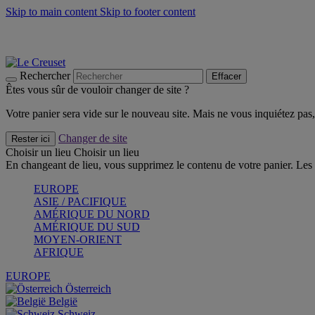
Skip to main content
Skip to footer content
Faites vivre l’été avec la Collection BBQ Outdoor & Thym -
Cra
Les indispensables Le Creuset -
Craquez
Newsletter: Inscrivez-vous et économisez 10%! -
Inscrivez-vous 
Rechercher
Effacer
Êtes vous sûr de vouloir changer de site ?
Votre panier sera vide sur le nouveau site. Mais ne vous inquiétez pas, 
Changer de site
Rester ici
Choisir un lieu
Choisir un lieu
En changeant de lieu, vous supprimez le contenu de votre panier. Les 
EUROPE
ASIE / PACIFIQUE
AMÉRIQUE DU NORD
AMÉRIQUE DU SUD
MOYEN-ORIENT
AFRIQUE
EUROPE
Österreich
België
Schweiz