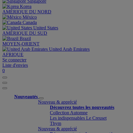
Singapore
Korea
AMÉRIQUE DU NORD
México
Canada
United States
AMÉRIQUE DU SUD
Brazil
MOYEN-ORIENT
United Arab Emirates
AFRIQUE
Se connecter
Liste d'envies
0
Nouveautés
Nouveau & apprécié
Découvrez toutes les nouveautés
Collection Automne
Les indispensables Le Creuset
Thym
Nouveau & apprécié