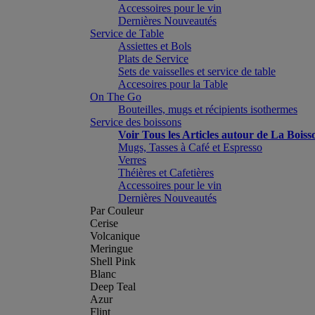
Accessoires pour le vin
Dernières Nouveautés
Service de Table
Assiettes et Bols
Plats de Service
Sets de vaisselles et service de table
Accesoires pour la Table
On The Go
Bouteilles, mugs et récipients isothermes
Service des boissons
Voir Tous les Articles autour de La Boiss
Mugs, Tasses à Café et Espresso
Verres
Théières et Cafetières
Accessoires pour le vin
Dernières Nouveautés
Par Couleur
Cerise
Volcanique
Meringue
Shell Pink
Blanc
Deep Teal
Azur
Flint