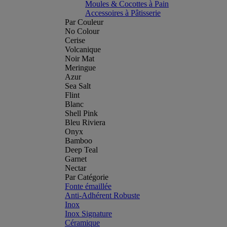
Moules & Cocottes à Pain
Accessoires à Pâtisserie
Par Couleur
No Colour
Cerise
Volcanique
Noir Mat
Meringue
Azur
Sea Salt
Flint
Blanc
Shell Pink
Bleu Riviera
Onyx
Bamboo
Deep Teal
Garnet
Nectar
Par Catégorie
Fonte émaillée
Anti-Adhérent Robuste
Inox
Inox Signature
Céramique