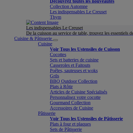
Découvrez toutes les nouveautés
Collection Automne
Les indispensables Le Creuset
Thym
Les indispensables Le Creuset
De la cuisson au service de table, trouvez les essentiels d
Cuisine & Pâtisserie
Cuisine
Voir Tous les Ustensiles de Cuisson
Cocottes
Sets et batteries de cuisine
Casseroles et Faitouts
Poêles, sauteuses et woks
Grils
BBQ Outdoor Collection
Plats à Rôtir
Articles de Cuisine Spécialisés
Personnalisez votre cocotte
Gourmand Collection
Accessoires de Cuisine
Pâtisserie
Voir Tous les Ustensiles de Pâtisserie
Plats à four et plaques
Sets de Pâtisserie