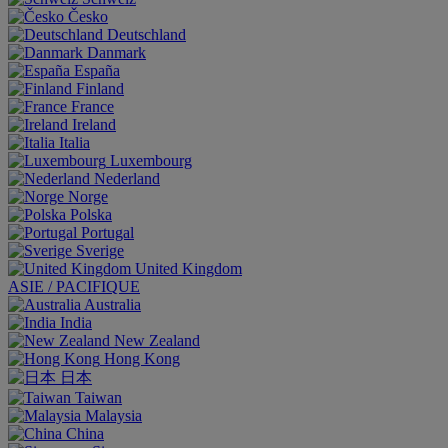
Česko
Deutschland
Danmark
España
Finland
France
Ireland
Italia
Luxembourg
Nederland
Norge
Polska
Portugal
Sverige
United Kingdom
ASIE / PACIFIQUE
Australia
India
New Zealand
Hong Kong
日本
Taiwan
Malaysia
China