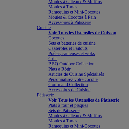
Moules à Gâteaux & Muffins
Moules à Tartes
Ramequins et Mini-Cocottes
Moules & Cocottes à Pain
Accessoires à Pâtisserie
Cuisine
Voir Tous les Ustensiles de Cuisson
Cocottes
Sets et batteries de cuisine
Casseroles et Faitouts
Poêles, sauteuses et woks
Grils
BBQ Outdoor Collection
Plats à Rôtir
Articles de Cuisine Spécialisés
Personnalisez votre cocotte
Gourmand Collection
Accessoires de Cuisine
Pâtisserie
Voir Tous les Ustensiles de Pâtisserie
Plats à four et plaques
Sets de Pâtisserie
Moules à Gâteaux & Muffins
Moules à Tartes
Ramequins et Mini-Cocottes