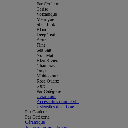
Par Couleur
Cerise
Volcanique
Meringue
Shell Pink
Blanc
Deep Teal
Azur
Flint
Sea Salt
Noir Mat
Bleu Riviera
Chambray
Onyx
Multicolour
Rose Quartz
Nuit
Par Catégorie
Céramique
Accessoires pour le vin
Ustensiles de cuisine
Par Couleur
Par Catégorie
Céramique
Accessoires pour le vin