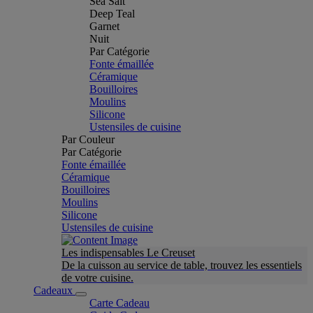
Sea Salt
Deep Teal
Garnet
Nuit
Par Catégorie
Fonte émaillée
Céramique
Bouilloires
Moulins
Silicone
Ustensiles de cuisine
Par Couleur
Par Catégorie
Fonte émaillée
Céramique
Bouilloires
Moulins
Silicone
Ustensiles de cuisine
Les indispensables Le Creuset
De la cuisson au service de table, trouvez les essentiels
de votre cuisine.
Cadeaux
Carte Cadeau