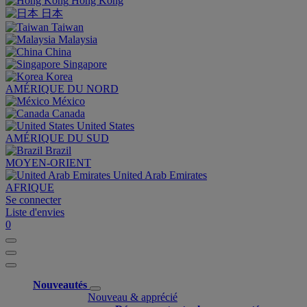
Hong Kong
日本
Taiwan
Malaysia
China
Singapore
Korea
AMÉRIQUE DU NORD
México
Canada
United States
AMÉRIQUE DU SUD
Brazil
MOYEN-ORIENT
United Arab Emirates
AFRIQUE
Se connecter
Liste d'envies
0
Nouveautés
Nouveau & apprécié