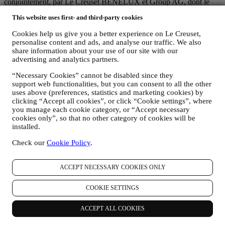
conjointement, par Le Creuset BENELUX et Group AG, dont le
siège social est situé à Neuhofstrasse 4, 6340 Baar, en Suisse. Son
This website uses first- and third-party cookies
représentant désigné dans l'UE est Le Creuset SL, numéro de TVA
B62153630, dont les bureaux sont situés Paseo de Gracia 9 2º,
Cookies help us give you a better experience on Le Creuset,
08007 Barcelone, Espagne. L’accord de responsabilité conjointe
personalise content and ads, and analyse our traffic. We also
pourvoit (a) à Le Creuset Group AG la responsabilité de la stratégie
share information about your use of our site with our
marketing globale et de l’expérience client personnalisée ; (b) aux
advertising and analytics partners.
filiales locales Le Creuset le bénéfice et l’implantation de cette
stratégie, ainsi que la possibilité de développer des initiatives
“Necessary Cookies” cannot be disabled since they
marketing et communication de manière indépendante ; (c) à toutes
support web functionalities, but you can consent to all the other
les parties le devoir de traiter de vos demandes concernant vos droits
uses above (preferences, statistics and marketing cookies) by
sur vos données.
clicking “Accept all cookies”, or click “Cookie settings”, where
you manage each cookie category, or “Accept necessary
3. POURQUOI COLLECTONS-NOUS CES INFORMATIONS ?
cookies only”, so that no other category of cookies will be
Nous pouvons traiter vos données aux fins suivantes :
installed.
POUR RÉPONDRE À NOS OBLIGATIONS LÉGALES.
Check our
Cookie Policy
.
Nous pouvons être amenés à traiter certaines données vous
concernant afin de répondre à nos obligations légales, ainsi
qu’à d’autres obligations découlant d’instructions émises par
ACCEPT NECESSARY COOKIES ONLY
les pouvoirs publics.
POUR CRÉER UN COMPTE LE CREUSET.
COOKIE SETTINGS
Nous utiliserons vos données pour créer un compte Le
Creuset, qui vous donnera accès à une série d’avantages
ACCEPT ALL COOKIES
réservés aux utilisateurs enregistrés, qui vous permettra de
mieux tirer profit de nos services, comme un passage plus