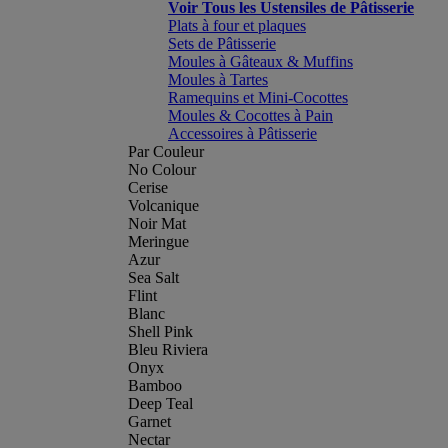
Voir Tous les Ustensiles de Pâtisserie
Plats à four et plaques
Sets de Pâtisserie
Moules à Gâteaux & Muffins
Moules à Tartes
Ramequins et Mini-Cocottes
Moules & Cocottes à Pain
Accessoires à Pâtisserie
Par Couleur
No Colour
Cerise
Volcanique
Noir Mat
Meringue
Azur
Sea Salt
Flint
Blanc
Shell Pink
Bleu Riviera
Onyx
Bamboo
Deep Teal
Garnet
Nectar