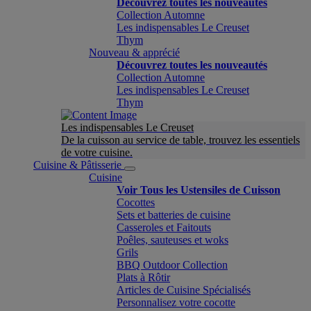
Découvrez toutes les nouveautés
Collection Automne
Les indispensables Le Creuset
Thym
Nouveau & apprécié
Découvrez toutes les nouveautés
Collection Automne
Les indispensables Le Creuset
Thym
Les indispensables Le Creuset
De la cuisson au service de table, trouvez les essentiels
de votre cuisine.
Cuisine & Pâtisserie
Cuisine
Voir Tous les Ustensiles de Cuisson
Cocottes
Sets et batteries de cuisine
Casseroles et Faitouts
Poêles, sauteuses et woks
Grils
BBQ Outdoor Collection
Plats à Rôtir
Articles de Cuisine Spécialisés
Personnalisez votre cocotte