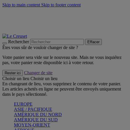
Skip to main content
Skip to footer content
Faites vivre l’été avec la Collection BBQ Outdoor & Thym -
Craquez
Les indispensables Le Creuset -
Craquez
Newsletter: Inscrivez-vous et économisez 10%! -
Inscrivez-vous
maintenant
Rechercher
Effacer
Êtes vous sûr de vouloir changer de site ?
Votre panier sera vide sur le nouveau site. Mais ne vous inquiétez
pas, votre panier reste disponible ici à votre retour.
Changer de site
Rester ici
Choisir un lieu
Choisir un lieu
En changeant de lieu, vous supprimez le contenu de votre panier.
Les articles achetés en ligne ne peuvent être envoyés uniquement
dans le pays sélectionné.
EUROPE
ASIE / PACIFIQUE
AMÉRIQUE DU NORD
AMÉRIQUE DU SUD
MOYEN-ORIENT