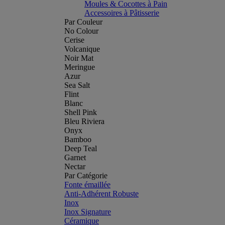
Moules & Cocottes à Pain
Accessoires à Pâtisserie
Par Couleur
No Colour
Cerise
Volcanique
Noir Mat
Meringue
Azur
Sea Salt
Flint
Blanc
Shell Pink
Bleu Riviera
Onyx
Bamboo
Deep Teal
Garnet
Nectar
Par Catégorie
Fonte émaillée
Anti-Adhérent Robuste
Inox
Inox Signature
Céramique