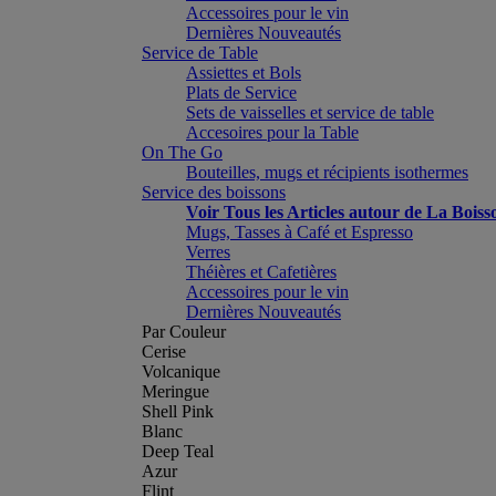
Accessoires pour le vin
Dernières Nouveautés
Service de Table
Assiettes et Bols
Plats de Service
Sets de vaisselles et service de table
Accesoires pour la Table
On The Go
Bouteilles, mugs et récipients isothermes
Service des boissons
Voir Tous les Articles autour de La Boiss
Mugs, Tasses à Café et Espresso
Verres
Théières et Cafetières
Accessoires pour le vin
Dernières Nouveautés
Par Couleur
Cerise
Volcanique
Meringue
Shell Pink
Blanc
Deep Teal
Azur
Flint