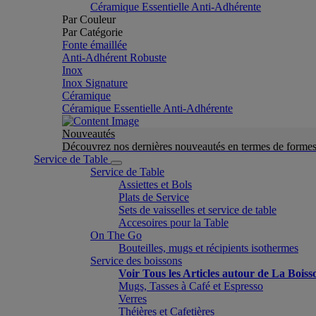
Céramique Essentielle Anti-Adhérente
Par Couleur
Par Catégorie
Fonte émaillée
Anti-Adhérent Robuste
Inox
Inox Signature
Céramique
Céramique Essentielle Anti-Adhérente
Nouveautés
Découvrez nos dernières nouveautés en termes de formes 
Service de Table
Service de Table
Assiettes et Bols
Plats de Service
Sets de vaisselles et service de table
Accesoires pour la Table
On The Go
Bouteilles, mugs et récipients isothermes
Service des boissons
Voir Tous les Articles autour de La Boiss
Mugs, Tasses à Café et Espresso
Verres
Théières et Cafetières