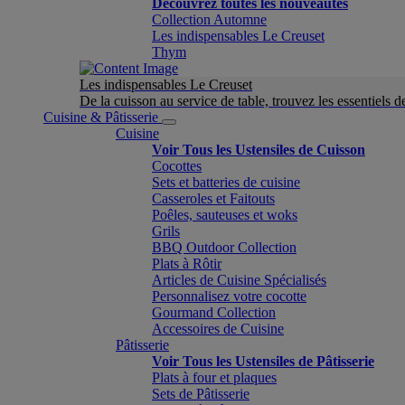
Découvrez toutes les nouveautés
Collection Automne
Les indispensables Le Creuset
Thym
Les indispensables Le Creuset
De la cuisson au service de table, trouvez les essentiels d
Cuisine & Pâtisserie
Cuisine
Voir Tous les Ustensiles de Cuisson
Cocottes
Sets et batteries de cuisine
Casseroles et Faitouts
Poêles, sauteuses et woks
Grils
BBQ Outdoor Collection
Plats à Rôtir
Articles de Cuisine Spécialisés
Personnalisez votre cocotte
Gourmand Collection
Accessoires de Cuisine
Pâtisserie
Voir Tous les Ustensiles de Pâtisserie
Plats à four et plaques
Sets de Pâtisserie