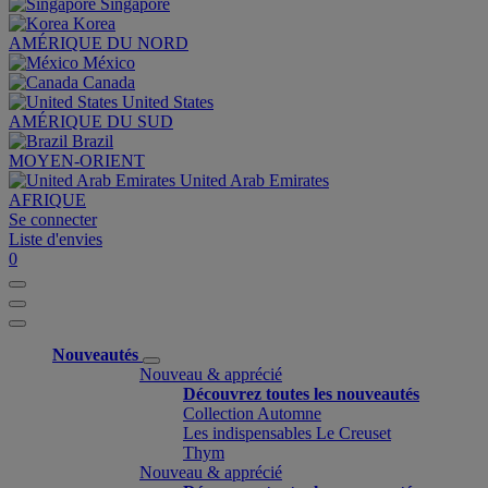
Singapore
Korea
AMÉRIQUE DU NORD
México
Canada
United States
AMÉRIQUE DU SUD
Brazil
MOYEN-ORIENT
United Arab Emirates
AFRIQUE
Se connecter
Liste d'envies
0
Nouveautés
Nouveau & apprécié
Découvrez toutes les nouveautés
Collection Automne
Les indispensables Le Creuset
Thym
Nouveau & apprécié