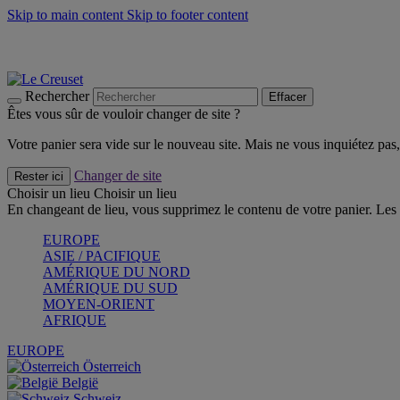
Skip to main content
Skip to footer content
Faites vivre l’été avec la Collection BBQ Outdoor & Thym -
Cra
Les indispensables Le Creuset -
Craquez
Newsletter: Inscrivez-vous et économisez 10%! -
Inscrivez-vous 
Rechercher
Effacer
Êtes vous sûr de vouloir changer de site ?
Votre panier sera vide sur le nouveau site. Mais ne vous inquiétez pas, 
Changer de site
Rester ici
Choisir un lieu
Choisir un lieu
En changeant de lieu, vous supprimez le contenu de votre panier. Les 
EUROPE
ASIE / PACIFIQUE
AMÉRIQUE DU NORD
AMÉRIQUE DU SUD
MOYEN-ORIENT
AFRIQUE
EUROPE
Österreich
België
Schweiz