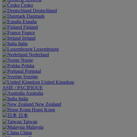
Česko
Deutschland
Danmark
España
Finland
France
Ireland
Italia
Luxembourg
Nederland
Norge
Polska
Portugal
Sverige
United Kingdom
ASIE / PACIFIQUE
Australia
India
New Zealand
Hong Kong
日本
Taiwan
Malaysia
China