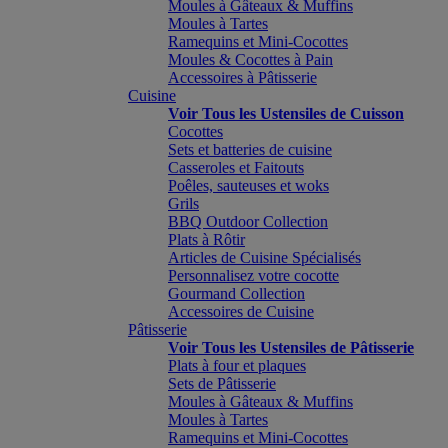
Moules à Gâteaux & Muffins
Moules à Tartes
Ramequins et Mini-Cocottes
Moules & Cocottes à Pain
Accessoires à Pâtisserie
Cuisine
Voir Tous les Ustensiles de Cuisson
Cocottes
Sets et batteries de cuisine
Casseroles et Faitouts
Poêles, sauteuses et woks
Grils
BBQ Outdoor Collection
Plats à Rôtir
Articles de Cuisine Spécialisés
Personnalisez votre cocotte
Gourmand Collection
Accessoires de Cuisine
Pâtisserie
Voir Tous les Ustensiles de Pâtisserie
Plats à four et plaques
Sets de Pâtisserie
Moules à Gâteaux & Muffins
Moules à Tartes
Ramequins et Mini-Cocottes