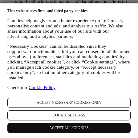
votre feedback, vos demandes, réclamations, questions ou
interactions avec nous (par exemple vos messages, chats,
This website uses first- and third-party cookies
posts sur les réseaux sociaux, e-mails ou appels
téléphoniques).
Cookies help us give you a better experience on Le Creuset,
personalise content and ads, and analyse our traffic. We also
Les données personnelles vous concernant, que nous collectons
share information about your use of our site with our
lorsque vous utilisez le Site web ou lorsque vous nous fournissez de
advertising and analytics partners.
toute autre façon une quelconque information d’identification
personnelle, sont dûment protégées et vos droits au respect de la vie
“Necessary Cookies” cannot be disabled since they
privée sont expliqués sous le paragraphe 8 ci-dessous.
support web functionalities, but you can consent to all the other
uses above (preferences, statistics and marketing cookies) by
2. QUI RECUEILLE VOS DONNEES PERSONNELLES ?
clicking “Accept all cookies”, or click “Cookie settings”, where
Le contrôleur des données relatives aux services d’e-commerce
you manage each cookie category, or “Accept necessary
proposés sur le Site web est Le Creuset Benelux SA, dont le siège
cookies only”, so that no other category of cookies will be
social est établi à Le Creuset Benelux SA, 4 Rue de la Presse, 1000
installed.
Bruxelles, Belgique.
Si vous acceptez de recevoir des communications commerciales de
Check our
Cookie Policy
.
notre part, vous ferez partie de la base de données des
consommateurs du groupe Le Creuset. Celle-ci est gérée
conjointement, par Le Creuset BENELUX et Group AG, dont le
ACCEPT NECESSARY COOKIES ONLY
siège social est situé à Neuhofstrasse 4, 6340 Baar, en Suisse. Son
représentant désigné dans l'UE est Le Creuset SL, numéro de TVA
COOKIE SETTINGS
B62153630, dont les bureaux sont situés Paseo de Gracia 9 2º,
08007 Barcelone, Espagne. L’accord de responsabilité conjointe
ACCEPT ALL COOKIES
pourvoit (a) à Le Creuset Group AG la responsabilité de la stratégie
marketing globale et de l’expérience client personnalisée ; (b) aux