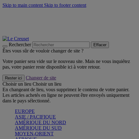
Skip to main content
Skip to footer content
Faites vivre l’été avec la Collection BBQ Outdoor & Thym -
Craquez
Les indispensables Le Creuset -
Craquez
Newsletter: Inscrivez-vous et économisez 10%! -
Inscrivez-vous
maintenant
Rechercher
Effacer
Êtes vous sûr de vouloir changer de site ?
Votre panier sera vide sur le nouveau site. Mais ne vous inquiétez
pas, votre panier reste disponible ici à votre retour.
Changer de site
Rester ici
Choisir un lieu
Choisir un lieu
En changeant de lieu, vous supprimez le contenu de votre panier.
Les articles achetés en ligne ne peuvent être envoyés uniquement
dans le pays sélectionné.
EUROPE
ASIE / PACIFIQUE
AMÉRIQUE DU NORD
AMÉRIQUE DU SUD
MOYEN-ORIENT