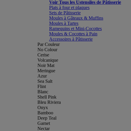
Voir Tous les Ustensiles de Pâtisserie
Plats à four et plaques
Sets de Pâtisserie
Moules à Gâteaux & Muffins
Moules à Tartes
Ramequins et Mini-Cocottes
Moules & Cocottes à Pain
Accessoires à Pâtisserie
Par Couleur
No Colour
Cerise
Volcanique
Noir Mat
Meringue
Azur
Sea Salt
Flint
Blanc
Shell Pink
Bleu Riviera
Onyx
Bamboo
Deep Teal
Garnet
Nectar