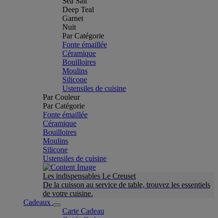
Sea Salt
Deep Teal
Garnet
Nuit
Par Catégorie
Fonte émaillée
Céramique
Bouilloires
Moulins
Silicone
Ustensiles de cuisine
Par Couleur
Par Catégorie
Fonte émaillée
Céramique
Bouilloires
Moulins
Silicone
Ustensiles de cuisine
Les indispensables Le Creuset
De la cuisson au service de table, trouvez les essentiels
de votre cuisine.
Cadeaux
Carte Cadeau