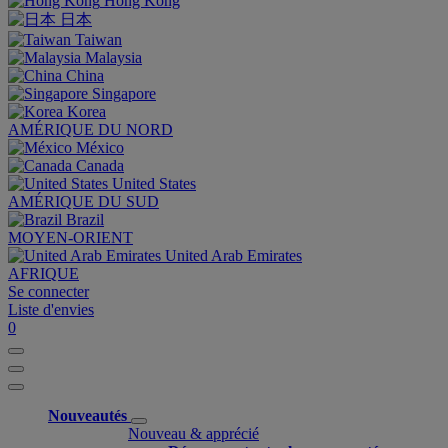
Hong Kong
日本
Taiwan
Malaysia
China
Singapore
Korea
AMÉRIQUE DU NORD
México
Canada
United States
AMÉRIQUE DU SUD
Brazil
MOYEN-ORIENT
United Arab Emirates
AFRIQUE
Se connecter
Liste d'envies
0
Nouveautés
Nouveau & apprécié