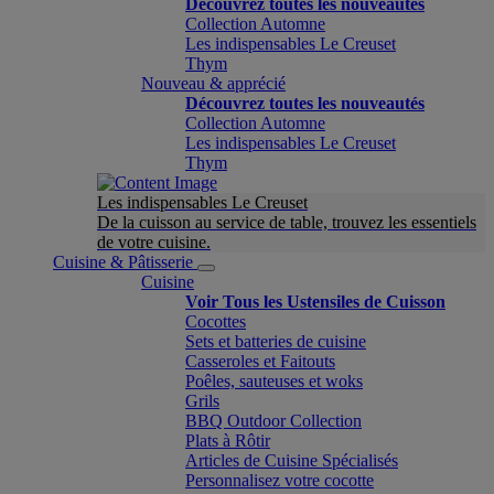
Découvrez toutes les nouveautés
Collection Automne
Les indispensables Le Creuset
Thym
Nouveau & apprécié
Découvrez toutes les nouveautés
Collection Automne
Les indispensables Le Creuset
Thym
Les indispensables Le Creuset
De la cuisson au service de table, trouvez les essentiels
de votre cuisine.
Cuisine & Pâtisserie
Cuisine
Voir Tous les Ustensiles de Cuisson
Cocottes
Sets et batteries de cuisine
Casseroles et Faitouts
Poêles, sauteuses et woks
Grils
BBQ Outdoor Collection
Plats à Rôtir
Articles de Cuisine Spécialisés
Personnalisez votre cocotte