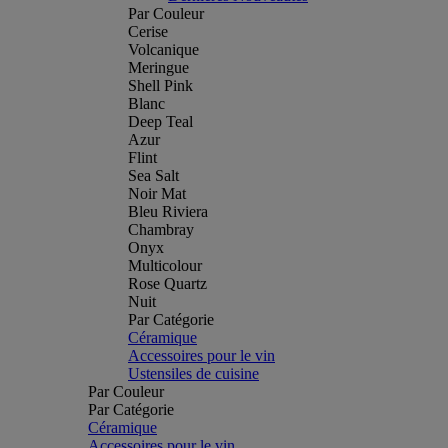
Par Couleur
Cerise
Volcanique
Meringue
Shell Pink
Blanc
Deep Teal
Azur
Flint
Sea Salt
Noir Mat
Bleu Riviera
Chambray
Onyx
Multicolour
Rose Quartz
Nuit
Par Catégorie
Céramique
Accessoires pour le vin
Ustensiles de cuisine
Par Couleur
Par Catégorie
Céramique
Accessoires pour le vin