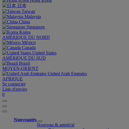
Hong Kong
日本
Taiwan
Malaysia
China
Singapore
Korea
AMÉRIQUE DU NORD
México
Canada
United States
AMÉRIQUE DU SUD
Brazil
MOYEN-ORIENT
United Arab Emirates
AFRIQUE
Se connecter
Liste d'envies
0
Nouveautés
Nouveau & apprécié