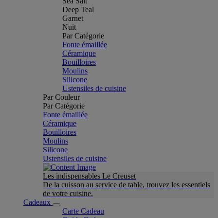
Sea Salt
Deep Teal
Garnet
Nuit
Par Catégorie
Fonte émaillée
Céramique
Bouilloires
Moulins
Silicone
Ustensiles de cuisine
Par Couleur
Par Catégorie
Fonte émaillée
Céramique
Bouilloires
Moulins
Silicone
Ustensiles de cuisine
Les indispensables Le Creuset
De la cuisson au service de table, trouvez les essentiels
de votre cuisine.
Cadeaux
Carte Cadeau