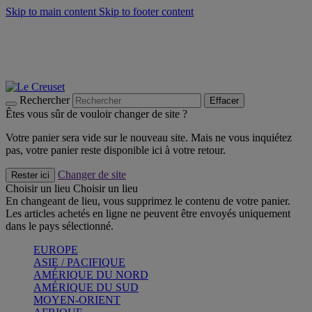
Skip to main content
Skip to footer content
Faites vivre l’été avec la Collection BBQ Outdoor & Thym -
Craquez
Les indispensables Le Creuset -
Craquez
Newsletter: Inscrivez-vous et économisez 10%! -
Inscrivez-vous
maintenant
Rechercher
Effacer
Êtes vous sûr de vouloir changer de site ?
Votre panier sera vide sur le nouveau site. Mais ne vous inquiétez
pas, votre panier reste disponible ici à votre retour.
Changer de site
Rester ici
Choisir un lieu
Choisir un lieu
En changeant de lieu, vous supprimez le contenu de votre panier.
Les articles achetés en ligne ne peuvent être envoyés uniquement
dans le pays sélectionné.
EUROPE
ASIE / PACIFIQUE
AMÉRIQUE DU NORD
AMÉRIQUE DU SUD
MOYEN-ORIENT