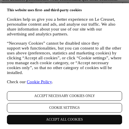
lorsque vous utilisez le Site web ou lorsque vous nous fournissez de
toute autre façon une quelconque information d’identification
This website uses first- and third-party cookies
personnelle, sont dûment protégées et vos droits au respect de la vie
Cookies help us give you a better experience on Le Creuset,
privée sont expliqués sous le paragraphe 8 ci-dessous.
personalise content and ads, and analyse our traffic. We also
2. QUI RECUEILLE VOS DONNEES PERSONNELLES ?
share information about your use of our site with our
Le contrôleur des données relatives aux services d’e-commerce
advertising and analytics partners.
proposés sur le Site web est Le Creuset Benelux SA, dont le siège
social est établi à Le Creuset Benelux SA, 4 Rue de la Presse, 1000
“Necessary Cookies” cannot be disabled since they
Bruxelles, Belgique.
support web functionalities, but you can consent to all the other
Si vous acceptez de recevoir des communications commerciales de
uses above (preferences, statistics and marketing cookies) by
notre part, vous ferez partie de la base de données des
clicking “Accept all cookies”, or click “Cookie settings”, where
consommateurs du groupe Le Creuset. Celle-ci est gérée
you manage each cookie category, or “Accept necessary
conjointement, par Le Creuset BENELUX et Group AG, dont le
cookies only”, so that no other category of cookies will be
siège social est situé à Neuhofstrasse 4, 6340 Baar, en Suisse. Son
installed.
représentant désigné dans l'UE est Le Creuset SL, numéro de TVA
Check our
Cookie Policy
.
B62153630, dont les bureaux sont situés Paseo de Gracia 9 2º,
08007 Barcelone, Espagne. L’accord de responsabilité conjointe
pourvoit (a) à Le Creuset Group AG la responsabilité de la stratégie
ACCEPT NECESSARY COOKIES ONLY
marketing globale et de l’expérience client personnalisée ; (b) aux
filiales locales Le Creuset le bénéfice et l’implantation de cette
COOKIE SETTINGS
stratégie, ainsi que la possibilité de développer des initiatives
marketing et communication de manière indépendante ; (c) à toutes
les parties le devoir de traiter de vos demandes concernant vos droits
ACCEPT ALL COOKIES
sur vos données.