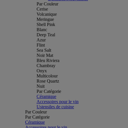
Par Couleur
Cerise
Volcanique
Meringue
Shell Pink
Blanc
Deep Teal
Azur
Flint
Sea Salt
Noir Mat
Bleu Riviera
Chambray
Onyx
Multicolour
Rose Quartz
Nuit
Par Catégorie
Céramique
Accessoires pour le vin
Ustensiles de cuisine
Par Couleur
Par Catégorie
Céramique
Accessoires pour le vin