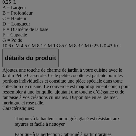
0.25 L
A = Largeur
B = Profondeur
C = Hauteur
D = Longueur
E = Diamètre de la base
F = Capacité
G = Poids
10.6 CM
4.5 CM
8.1 CM
13.85 CM
8.3 CM
0.25 L
0.43 KG
détails du produit
Ajoutez une touche de charme de jardin à votre cuisine avec le
Jardin Petite Casserole. Cette petite cocotte est parfaite pour les
portions individuelles et constitue une pièce spéciale dans toute
collection de cuisine. Le couvercle est magnifiquement conçu pour
ressembler à une jonquille, ajoutant une touche d’élégance et de
fantaisie à vos créations culinaires. Disponible en sel de mer,
meringue et rose pâle.
Caractéristiques:
Toujours à la hauteur : notre grès glacé est résistant aux
rayures et facile à nettoyer.
Fabriqué à la perfection : fabriqué à partir d’argiles