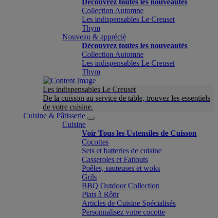
Découvrez toutes les nouveautés
Collection Automne
Les indispensables Le Creuset
Thym
Nouveau & apprécié
Découvrez toutes les nouveautés
Collection Automne
Les indispensables Le Creuset
Thym
Les indispensables Le Creuset
De la cuisson au service de table, trouvez les essentiels
de votre cuisine.
Cuisine & Pâtisserie
Cuisine
Voir Tous les Ustensiles de Cuisson
Cocottes
Sets et batteries de cuisine
Casseroles et Faitouts
Poêles, sauteuses et woks
Grils
BBQ Outdoor Collection
Plats à Rôtir
Articles de Cuisine Spécialisés
Personnalisez votre cocotte