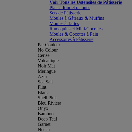
Voir Tous les Ustensiles de Pâtisserie
Plats à four et plaques
Sets de Pâtisserie
Moules à Gâteaux & Muffins
Moules à Tartes
Ramequins et Mini-Cocottes
Moules & Cocottes à Pain
Accessoires à Pâtisserie
Par Couleur
No Colour
Cerise
Volcanique
Noir Mat
Meringue
Azur
Sea Salt
Flint
Blanc
Shell Pink
Bleu Riviera
Onyx
Bamboo
Deep Teal
Garnet
Nectar