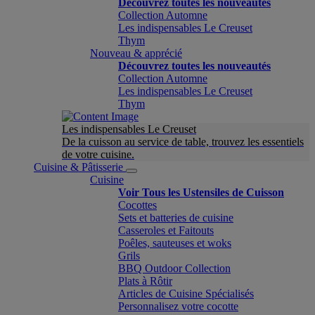
Découvrez toutes les nouveautés
Collection Automne
Les indispensables Le Creuset
Thym
Nouveau & apprécié
Découvrez toutes les nouveautés
Collection Automne
Les indispensables Le Creuset
Thym
Les indispensables Le Creuset
De la cuisson au service de table, trouvez les essentiels
de votre cuisine.
Cuisine & Pâtisserie
Cuisine
Voir Tous les Ustensiles de Cuisson
Cocottes
Sets et batteries de cuisine
Casseroles et Faitouts
Poêles, sauteuses et woks
Grils
BBQ Outdoor Collection
Plats à Rôtir
Articles de Cuisine Spécialisés
Personnalisez votre cocotte