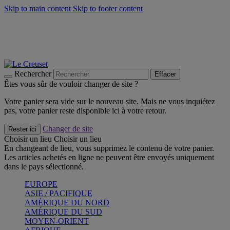
Skip to main content
Skip to footer content
Faites vivre l’été avec la Collection BBQ Outdoor & Thym -
Craquez
Les indispensables Le Creuset -
Craquez
Newsletter: Inscrivez-vous et économisez 10%! -
Inscrivez-vous
maintenant
Rechercher
Effacer
Êtes vous sûr de vouloir changer de site ?
Votre panier sera vide sur le nouveau site. Mais ne vous inquiétez
pas, votre panier reste disponible ici à votre retour.
Changer de site
Rester ici
Choisir un lieu
Choisir un lieu
En changeant de lieu, vous supprimez le contenu de votre panier.
Les articles achetés en ligne ne peuvent être envoyés uniquement
dans le pays sélectionné.
EUROPE
ASIE / PACIFIQUE
AMÉRIQUE DU NORD
AMÉRIQUE DU SUD
MOYEN-ORIENT