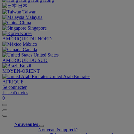
Hong Kong
日本
Taiwan
Malaysia
China
Singapore
Korea
AMÉRIQUE DU NORD
México
Canada
United States
AMÉRIQUE DU SUD
Brazil
MOYEN-ORIENT
United Arab Emirates
AFRIQUE
Se connecter
Liste d'envies
0
Nouveautés
Nouveau & apprécié