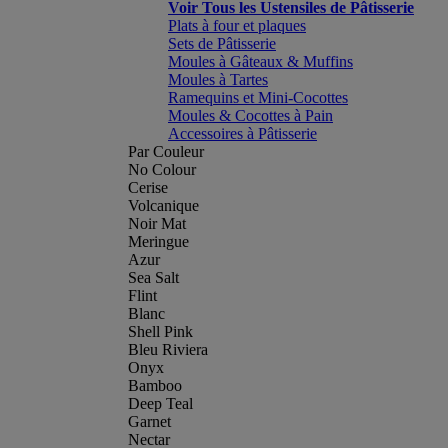
Voir Tous les Ustensiles de Pâtisserie
Plats à four et plaques
Sets de Pâtisserie
Moules à Gâteaux & Muffins
Moules à Tartes
Ramequins et Mini-Cocottes
Moules & Cocottes à Pain
Accessoires à Pâtisserie
Par Couleur
No Colour
Cerise
Volcanique
Noir Mat
Meringue
Azur
Sea Salt
Flint
Blanc
Shell Pink
Bleu Riviera
Onyx
Bamboo
Deep Teal
Garnet
Nectar