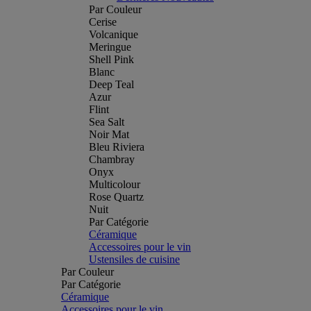
Par Couleur
Cerise
Volcanique
Meringue
Shell Pink
Blanc
Deep Teal
Azur
Flint
Sea Salt
Noir Mat
Bleu Riviera
Chambray
Onyx
Multicolour
Rose Quartz
Nuit
Par Catégorie
Céramique
Accessoires pour le vin
Ustensiles de cuisine
Par Couleur
Par Catégorie
Céramique
Accessoires pour le vin