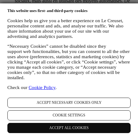
sociaux, mais aussi en utilisant des moyens automatisés. De
telles communications seront liées aux produits Le Creuset,
This website uses first- and third-party cookies
aux ouvertures de nouveaux magasins, aux événements
exclusifs, concours, enquêtes et démonstrations organisés par
Cookies help us give you a better experience on Le Creuset,
Le Creuset ou à des offres spéciales qui pourraient vous
personalise content and ads, and analyse our traffic. We also
intéresser. Ces communications pourront être sélectionnées ou
share information about your use of our site with our
rédigées spécialement à votre intention, sur base de données
advertising and analytics partners.
vous concernant, telles que votre situation géographique,
l’historique de vos achats ou vos préférences en ce qui
“Necessary Cookies” cannot be disabled since they
concerne nos produits. Nous utiliserons ces données pour
support web functionalities, but you can consent to all the other
mieux cerner vos centres d’intérêt. Ceci nous permettra de
uses above (preferences, statistics and marketing cookies) by
personnaliser nos communications afin de les rendre plus
clicking “Accept all cookies”, or click “Cookie settings”, where
pertinentes et intéressantes. Il n’y aura aucun autre effet. Nous
you manage each cookie category, or “Accept necessary
cookies only”, so that no other category of cookies will be
collectons aussi des données statistiques concernant
installed.
l’ouverture des e-mails et les clics, utilisant à cet effet des
technologies industrielles standard pour nous aider dans le
Check our
Cookie Policy
.
monitoring de nos lettres d’information. Ce traitement est basé
sur votre consentement à recevoir nos communications de
marketing personnalisées. Ce choix de participation peut être
ACCEPT NECESSARY COOKIES ONLY
exercé lors de la collecte des informations personnelles, en
cochant la case appropriée.
COOKIE SETTINGS
Désabonnement :
Vous pouvez cesser de recevoir nos communications
marketing à tout moment, gratuitement, en utilisant les
ACCEPT ALL COOKIES
méthodes indiquées dans chaque communication (par