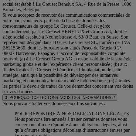
social est établi à Le Creuset Benelux SA, 4 Rue de la Presse, 1000
Bruxelles, Belgique.
Si vous acceptez de recevoir des communications commerciales de
notre part, vous ferez partie de la base de données des
consommateurs du groupe Le Creuset. Celle-ci est gérée
conjointement, par Le Creuset BENELUX et Group AG, dont le
siège social est situé à Neuhofstrasse 4, 6340 Baar, en Suisse. Son
représentant désigné dans l'UE est Le Creuset SL, numéro de TVA
B62153630, dont les bureaux sont situés Paseo de Gracia 9 2º,
08007 Barcelone, Espagne. L’accord de responsabilité conjointe
pourvoit (a) à Le Creuset Group AG la responsabilité de la stratégie
marketing globale et de l’expérience client personnalisée ; (b) aux
filiales locales Le Creuset le bénéfice et l’implantation de cette
stratégie, ainsi que la possibilité de développer des initiatives
marketing et communication de manière indépendante ; (c) à toutes
les parties le devoir de traiter de vos demandes concernant vos droits
sur vos données.
3. POURQUOI COLLECTONS-NOUS CES INFORMATIONS ?
Nous pouvons traiter vos données aux fins suivantes :
POUR RÉPONDRE À NOS OBLIGATIONS LÉGALES.
Nous pouvons être amenés à traiter certaines données vous
concernant afin de répondre à nos obligations légales, ainsi
qu’à d’autres obligations découlant d’instructions émises par
les pouvoirs publics.