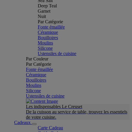
Sea Salt
Deep Teal
Garnet
Nuit
Par Catégorie
Fonte émaillée
Céramique
Bouilloires
Moulins
Silicone
Ustensiles de cuisine
Par Couleur
Par Catégorie
Fonte émaillée
Céramique
Bouilloires
Moulins
Silicone
Ustensiles de cuisine
Les indispensables Le Creuset
De la cuisson au service de table, trouvez les essentiels
de votre cuisine.
Cadeaux
Carte Cadeau