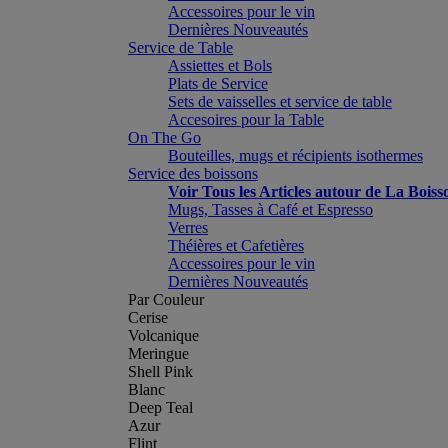
Accessoires pour le vin
Dernières Nouveautés
Service de Table
Assiettes et Bols
Plats de Service
Sets de vaisselles et service de table
Accesoires pour la Table
On The Go
Bouteilles, mugs et récipients isothermes
Service des boissons
Voir Tous les Articles autour de La Boiss
Mugs, Tasses à Café et Espresso
Verres
Théières et Cafetières
Accessoires pour le vin
Dernières Nouveautés
Par Couleur
Cerise
Volcanique
Meringue
Shell Pink
Blanc
Deep Teal
Azur
Flint