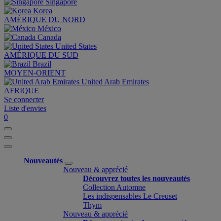
Singapore
Korea
AMÉRIQUE DU NORD
México
Canada
United States
AMÉRIQUE DU SUD
Brazil
MOYEN-ORIENT
United Arab Emirates
AFRIQUE
Se connecter
Liste d'envies
0
Nouveautés
Nouveau & apprécié
Découvrez toutes les nouveautés
Collection Automne
Les indispensables Le Creuset
Thym
Nouveau & apprécié