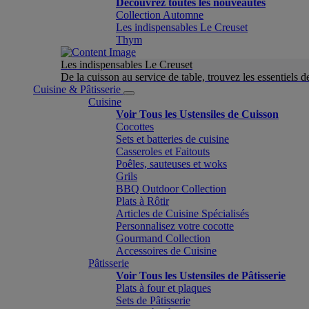
Découvrez toutes les nouveautés
Collection Automne
Les indispensables Le Creuset
Thym
Les indispensables Le Creuset
De la cuisson au service de table, trouvez les essentiels d
Cuisine & Pâtisserie
Cuisine
Voir Tous les Ustensiles de Cuisson
Cocottes
Sets et batteries de cuisine
Casseroles et Faitouts
Poêles, sauteuses et woks
Grils
BBQ Outdoor Collection
Plats à Rôtir
Articles de Cuisine Spécialisés
Personnalisez votre cocotte
Gourmand Collection
Accessoires de Cuisine
Pâtisserie
Voir Tous les Ustensiles de Pâtisserie
Plats à four et plaques
Sets de Pâtisserie