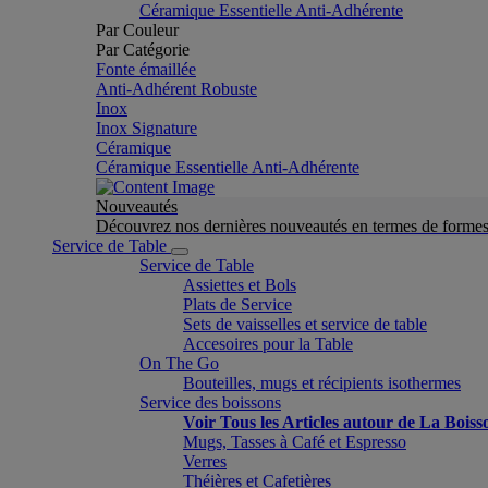
Céramique Essentielle Anti-Adhérente
Par Couleur
Par Catégorie
Fonte émaillée
Anti-Adhérent Robuste
Inox
Inox Signature
Céramique
Céramique Essentielle Anti-Adhérente
Nouveautés
Découvrez nos dernières nouveautés en termes de formes 
Service de Table
Service de Table
Assiettes et Bols
Plats de Service
Sets de vaisselles et service de table
Accesoires pour la Table
On The Go
Bouteilles, mugs et récipients isothermes
Service des boissons
Voir Tous les Articles autour de La Boiss
Mugs, Tasses à Café et Espresso
Verres
Théières et Cafetières