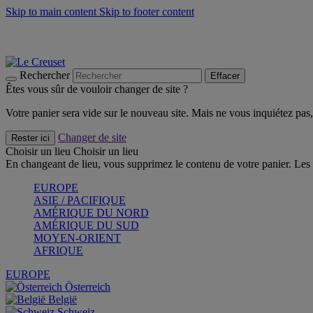
Skip to main content
Skip to footer content
Faites vivre l’été avec la Collection BBQ Outdoor & Thym -
Cra
Les indispensables Le Creuset -
Craquez
Newsletter: Inscrivez-vous et économisez 10%! -
Inscrivez-vous 
Rechercher
Effacer
Êtes vous sûr de vouloir changer de site ?
Votre panier sera vide sur le nouveau site. Mais ne vous inquiétez pas, 
Changer de site
Rester ici
Choisir un lieu
Choisir un lieu
En changeant de lieu, vous supprimez le contenu de votre panier. Les 
EUROPE
ASIE / PACIFIQUE
AMÉRIQUE DU NORD
AMÉRIQUE DU SUD
MOYEN-ORIENT
AFRIQUE
EUROPE
Österreich
België
Schweiz