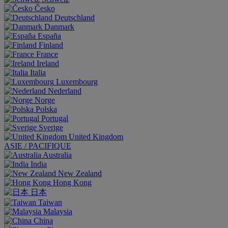
Česko
Deutschland
Danmark
España
Finland
France
Ireland
Italia
Luxembourg
Nederland
Norge
Polska
Portugal
Sverige
United Kingdom
ASIE / PACIFIQUE
Australia
India
New Zealand
Hong Kong
日本
Taiwan
Malaysia
China