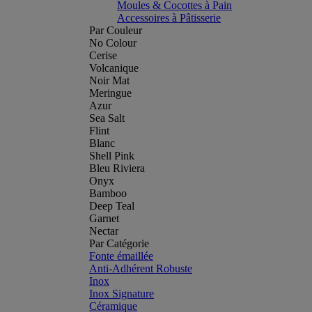
Moules & Cocottes à Pain
Accessoires à Pâtisserie
Par Couleur
No Colour
Cerise
Volcanique
Noir Mat
Meringue
Azur
Sea Salt
Flint
Blanc
Shell Pink
Bleu Riviera
Onyx
Bamboo
Deep Teal
Garnet
Nectar
Par Catégorie
Fonte émaillée
Anti-Adhérent Robuste
Inox
Inox Signature
Céramique