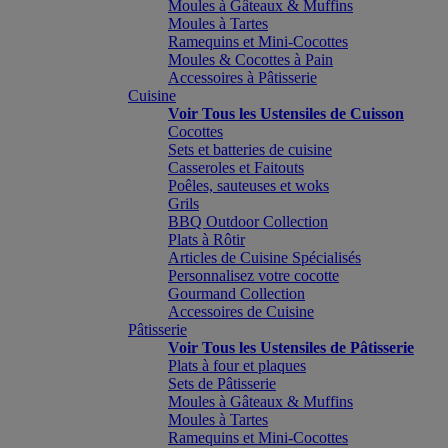
Moules à Gâteaux & Muffins
Moules à Tartes
Ramequins et Mini-Cocottes
Moules & Cocottes à Pain
Accessoires à Pâtisserie
Cuisine
Voir Tous les Ustensiles de Cuisson
Cocottes
Sets et batteries de cuisine
Casseroles et Faitouts
Poêles, sauteuses et woks
Grils
BBQ Outdoor Collection
Plats à Rôtir
Articles de Cuisine Spécialisés
Personnalisez votre cocotte
Gourmand Collection
Accessoires de Cuisine
Pâtisserie
Voir Tous les Ustensiles de Pâtisserie
Plats à four et plaques
Sets de Pâtisserie
Moules à Gâteaux & Muffins
Moules à Tartes
Ramequins et Mini-Cocottes