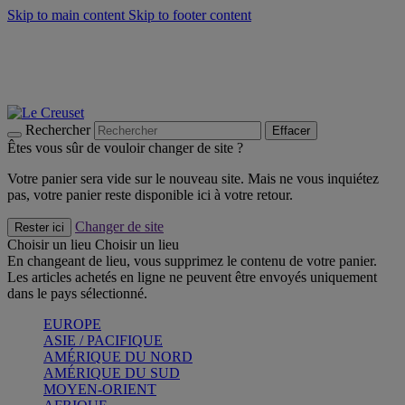
Skip to main content
Skip to footer content
Faites vivre l’été avec la Collection BBQ Outdoor & Thym -
Craquez
Les indispensables Le Creuset -
Craquez
Newsletter: Inscrivez-vous et économisez 10%! -
Inscrivez-vous
maintenant
Rechercher
Effacer
Êtes vous sûr de vouloir changer de site ?
Votre panier sera vide sur le nouveau site. Mais ne vous inquiétez
pas, votre panier reste disponible ici à votre retour.
Changer de site
Rester ici
Choisir un lieu
Choisir un lieu
En changeant de lieu, vous supprimez le contenu de votre panier.
Les articles achetés en ligne ne peuvent être envoyés uniquement
dans le pays sélectionné.
EUROPE
ASIE / PACIFIQUE
AMÉRIQUE DU NORD
AMÉRIQUE DU SUD
MOYEN-ORIENT