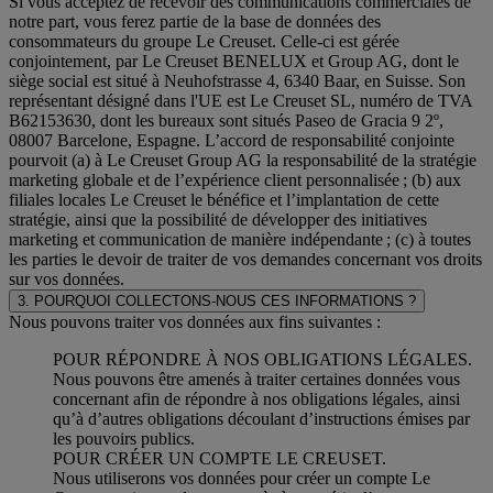
Si vous acceptez de recevoir des communications commerciales de
notre part, vous ferez partie de la base de données des
consommateurs du groupe Le Creuset. Celle-ci est gérée
conjointement, par Le Creuset BENELUX et Group AG, dont le
siège social est situé à Neuhofstrasse 4, 6340 Baar, en Suisse. Son
représentant désigné dans l'UE est Le Creuset SL, numéro de TVA
B62153630, dont les bureaux sont situés Paseo de Gracia 9 2º,
08007 Barcelone, Espagne. L’accord de responsabilité conjointe
pourvoit (a) à Le Creuset Group AG la responsabilité de la stratégie
marketing globale et de l’expérience client personnalisée ; (b) aux
filiales locales Le Creuset le bénéfice et l’implantation de cette
stratégie, ainsi que la possibilité de développer des initiatives
marketing et communication de manière indépendante ; (c) à toutes
les parties le devoir de traiter de vos demandes concernant vos droits
sur vos données.
3. POURQUOI COLLECTONS-NOUS CES INFORMATIONS ?
Nous pouvons traiter vos données aux fins suivantes :
POUR RÉPONDRE À NOS OBLIGATIONS LÉGALES.
Nous pouvons être amenés à traiter certaines données vous
concernant afin de répondre à nos obligations légales, ainsi
qu’à d’autres obligations découlant d’instructions émises par
les pouvoirs publics.
POUR CRÉER UN COMPTE LE CREUSET.
Nous utiliserons vos données pour créer un compte Le