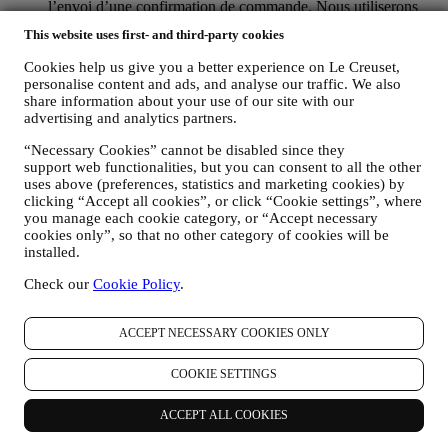
l’envoi d’une confirmation de commande. Nous utiliserons
aussi vos données personnelles pour répondre à vos demandes
This website uses first- and third-party cookies
transmises par notre Site web ou par d’autres canaux. Cette
activité de traitement est requise pour nous permettre de
Cookies help us give you a better experience on Le Creuset,
prester nos services à votre intention. Nous pouvons traiter
personalise content and ads, and analyse our traffic. We also
vos données en fonction de notre intérêt légitime (dûment
share information about your use of our site with our
équilibré avec vos droits et libertés) pour vous envoyer des e-
advertising and analytics partners.
mails de suivi dans le cas où vous auriez ajouté des articles
“Necessary Cookies” cannot be disabled since they
dans votre panier sans finaliser votre achat en ligne. Si vous
support web functionalities, but you can consent to all the other
ne finalisez pas l'achat dans un certain délai, aucune autre
uses above (preferences, statistics and marketing cookies) by
communication de suivi ne sera envoyée.
clicking “Accept all cookies”, or click “Cookie settings”, where
POUR VOUS INFORMER À PROPOS DES
you manage each cookie category, or “Accept necessary
NOUVELLES ET OFFRES CONCERNANT LES
cookies only”, so that no other category of cookies will be
PRODUITS LE CREUSET
installed.
Si vous nous avez donné votre autorisation dans ce sens (par
exemple en souscrivant à notre lettre d’information au
Check our
Cookie Policy
.
moment de créer un compte sur le Site web), nous vous ferons
parvenir des communications de marketing personnalisées et
des nouvelles concernant les initiatives lancées par Le Creuset
ACCEPT NECESSARY COOKIES ONLY
et promues par les filiales de son groupe, ou par ses affiliés et
partenaires locaux, ceci en fonction de vos préférences. Nous
COOKIE SETTINGS
vous contacterons par e-mail, par SMS ou par les réseaux
sociaux, mais aussi en utilisant des moyens automatisés. De
ACCEPT ALL COOKIES
telles communications seront liées aux produits Le Creuset,
aux ouvertures de nouveaux magasins, aux événements