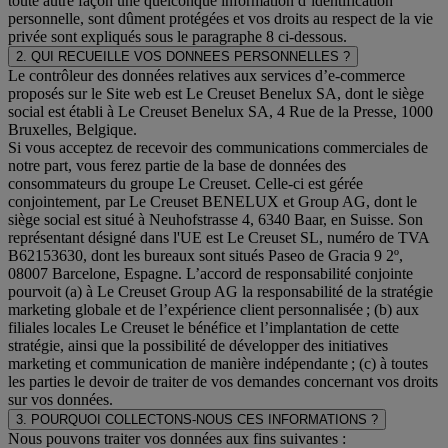
toute autre façon une quelconque information d’identification
personnelle, sont dûment protégées et vos droits au respect de la vie
privée sont expliqués sous le paragraphe 8 ci-dessous.
2. QUI RECUEILLE VOS DONNEES PERSONNELLES ?
Le contrôleur des données relatives aux services d’e-commerce
proposés sur le Site web est Le Creuset Benelux SA, dont le siège
social est établi à Le Creuset Benelux SA, 4 Rue de la Presse, 1000
Bruxelles, Belgique.
Si vous acceptez de recevoir des communications commerciales de
notre part, vous ferez partie de la base de données des
consommateurs du groupe Le Creuset. Celle-ci est gérée
conjointement, par Le Creuset BENELUX et Group AG, dont le
siège social est situé à Neuhofstrasse 4, 6340 Baar, en Suisse. Son
représentant désigné dans l'UE est Le Creuset SL, numéro de TVA
B62153630, dont les bureaux sont situés Paseo de Gracia 9 2º,
08007 Barcelone, Espagne. L’accord de responsabilité conjointe
pourvoit (a) à Le Creuset Group AG la responsabilité de la stratégie
marketing globale et de l’expérience client personnalisée ; (b) aux
filiales locales Le Creuset le bénéfice et l’implantation de cette
stratégie, ainsi que la possibilité de développer des initiatives
marketing et communication de manière indépendante ; (c) à toutes
les parties le devoir de traiter de vos demandes concernant vos droits
sur vos données.
3. POURQUOI COLLECTONS-NOUS CES INFORMATIONS ?
Nous pouvons traiter vos données aux fins suivantes :