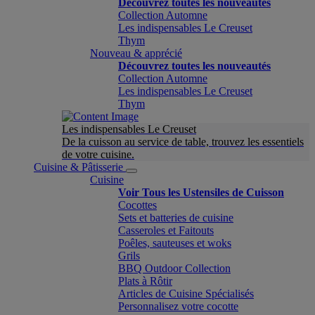
Découvrez toutes les nouveautés
Collection Automne
Les indispensables Le Creuset
Thym
Nouveau & apprécié
Découvrez toutes les nouveautés
Collection Automne
Les indispensables Le Creuset
Thym
Les indispensables Le Creuset
De la cuisson au service de table, trouvez les essentiels
de votre cuisine.
Cuisine & Pâtisserie
Cuisine
Voir Tous les Ustensiles de Cuisson
Cocottes
Sets et batteries de cuisine
Casseroles et Faitouts
Poêles, sauteuses et woks
Grils
BBQ Outdoor Collection
Plats à Rôtir
Articles de Cuisine Spécialisés
Personnalisez votre cocotte