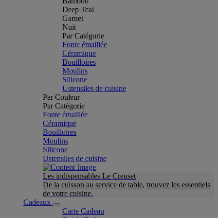
Bamboo
Deep Teal
Garnet
Nuit
Par Catégorie
Fonte émaillée
Céramique
Bouilloires
Moulins
Silicone
Ustensiles de cuisine
Par Couleur
Par Catégorie
Fonte émaillée
Céramique
Bouilloires
Moulins
Silicone
Ustensiles de cuisine
Les indispensables Le Creuset
De la cuisson au service de table, trouvez les essentiels
de votre cuisine.
Cadeaux
Carte Cadeau