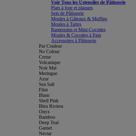
Voir Tous les Ustensiles de Pâtisserie
Plats à four et plaques
Sets de Pâtisserie
Moules à Gâteaux & Muffins
Moules à Tartes
Ramequins et Mini-Cocottes
Moules & Cocottes à Pain
Accessoires à Pâtisserie
Par Couleur
No Colour
Cerise
Volcanique
Noir Mat
Meringue
Azur
Sea Salt
Flint
Blanc
Shell Pink
Bleu Riviera
Onyx
Bamboo
Deep Teal
Garnet
Nectar