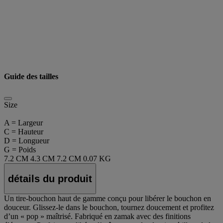
Guide des tailles
Size
A = Largeur
C = Hauteur
D = Longueur
G = Poids
7.2 CM
4.3 CM
7.2 CM
0.07 KG
détails du produit
Un tire-bouchon haut de gamme conçu pour libérer le bouchon en
douceur. Glissez-le dans le bouchon, tournez doucement et profitez
d’un « pop » maîtrisé. Fabriqué en zamak avec des finitions