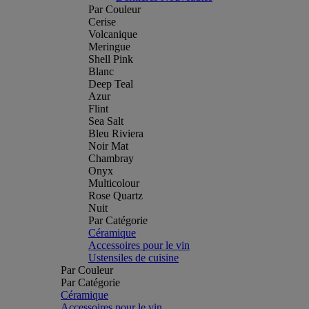
Par Couleur
Cerise
Volcanique
Meringue
Shell Pink
Blanc
Deep Teal
Azur
Flint
Sea Salt
Bleu Riviera
Noir Mat
Chambray
Onyx
Multicolour
Rose Quartz
Nuit
Par Catégorie
Céramique
Accessoires pour le vin
Ustensiles de cuisine
Par Couleur
Par Catégorie
Céramique
Accessoires pour le vin