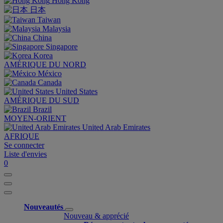
Hong Kong
日本
Taiwan
Malaysia
China
Singapore
Korea
AMÉRIQUE DU NORD
México
Canada
United States
AMÉRIQUE DU SUD
Brazil
MOYEN-ORIENT
United Arab Emirates
AFRIQUE
Se connecter
Liste d'envies
0
Nouveautés
Nouveau & apprécié