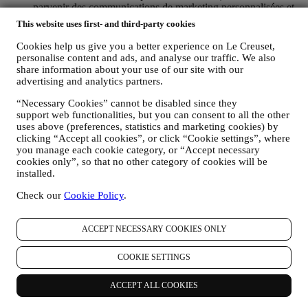
parvenir des communications de marketing personnalisées et
des nouvelles concernant les initiatives lancées par Le Creuset
This website uses first- and third-party cookies
et promues par les filiales de son groupe, ou par ses affiliés et
partenaires locaux, ceci en fonction de vos préférences. Nous
Cookies help us give you a better experience on Le Creuset,
vous contacterons par e-mail, par SMS ou par les réseaux
personalise content and ads, and analyse our traffic. We also
sociaux, mais aussi en utilisant des moyens automatisés. De
share information about your use of our site with our
telles communications seront liées aux produits Le Creuset,
advertising and analytics partners.
aux ouvertures de nouveaux magasins, aux événements
“Necessary Cookies” cannot be disabled since they
exclusifs, concours, enquêtes et démonstrations organisés par
support web functionalities, but you can consent to all the other
Le Creuset ou à des offres spéciales qui pourraient vous
uses above (preferences, statistics and marketing cookies) by
intéresser. Ces communications pourront être sélectionnées ou
clicking “Accept all cookies”, or click “Cookie settings”, where
rédigées spécialement à votre intention, sur base de données
you manage each cookie category, or “Accept necessary
vous concernant, telles que votre situation géographique,
cookies only”, so that no other category of cookies will be
l’historique de vos achats ou vos préférences en ce qui
installed.
concerne nos produits. Nous utiliserons ces données pour
mieux cerner vos centres d’intérêt. Ceci nous permettra de
Check our
Cookie Policy
.
personnaliser nos communications afin de les rendre plus
pertinentes et intéressantes. Il n’y aura aucun autre effet. Nous
collectons aussi des données statistiques concernant
ACCEPT NECESSARY COOKIES ONLY
l’ouverture des e-mails et les clics, utilisant à cet effet des
technologies industrielles standard pour nous aider dans le
COOKIE SETTINGS
monitoring de nos lettres d’information. Ce traitement est basé
sur votre consentement à recevoir nos communications de
ACCEPT ALL COOKIES
marketing personnalisées. Ce choix de participation peut être
exercé lors de la collecte des informations personnelles, en