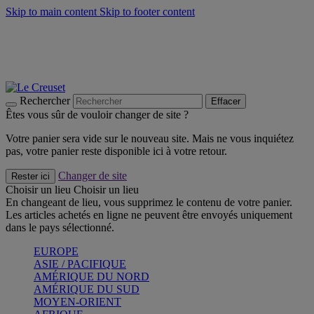
Skip to main content
Skip to footer content
Faites vivre l’été avec la Collection BBQ Outdoor & Thym -
Craquez
Les indispensables Le Creuset -
Craquez
Newsletter: Inscrivez-vous et économisez 10%! -
Inscrivez-vous
maintenant
Rechercher
Effacer
Êtes vous sûr de vouloir changer de site ?
Votre panier sera vide sur le nouveau site. Mais ne vous inquiétez
pas, votre panier reste disponible ici à votre retour.
Changer de site
Rester ici
Choisir un lieu
Choisir un lieu
En changeant de lieu, vous supprimez le contenu de votre panier.
Les articles achetés en ligne ne peuvent être envoyés uniquement
dans le pays sélectionné.
EUROPE
ASIE / PACIFIQUE
AMÉRIQUE DU NORD
AMÉRIQUE DU SUD
MOYEN-ORIENT