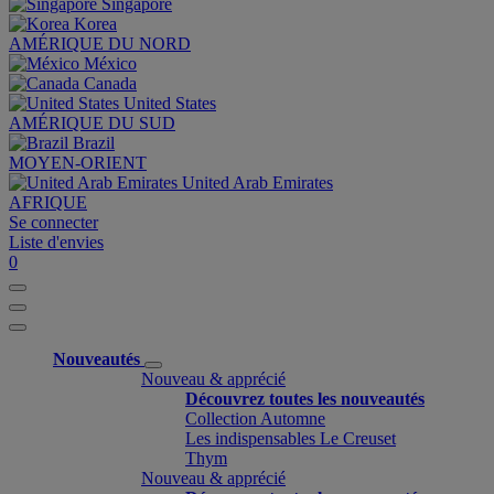
Singapore
Korea
AMÉRIQUE DU NORD
México
Canada
United States
AMÉRIQUE DU SUD
Brazil
MOYEN-ORIENT
United Arab Emirates
AFRIQUE
Se connecter
Liste d'envies
0
Nouveautés
Nouveau & apprécié
Découvrez toutes les nouveautés
Collection Automne
Les indispensables Le Creuset
Thym
Nouveau & apprécié