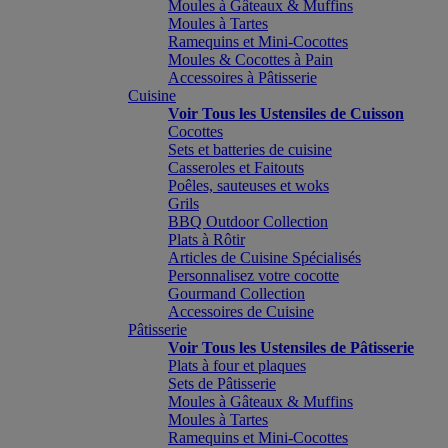
Moules à Gâteaux & Muffins
Moules à Tartes
Ramequins et Mini-Cocottes
Moules & Cocottes à Pain
Accessoires à Pâtisserie
Cuisine
Voir Tous les Ustensiles de Cuisson
Cocottes
Sets et batteries de cuisine
Casseroles et Faitouts
Poêles, sauteuses et woks
Grils
BBQ Outdoor Collection
Plats à Rôtir
Articles de Cuisine Spécialisés
Personnalisez votre cocotte
Gourmand Collection
Accessoires de Cuisine
Pâtisserie
Voir Tous les Ustensiles de Pâtisserie
Plats à four et plaques
Sets de Pâtisserie
Moules à Gâteaux & Muffins
Moules à Tartes
Ramequins et Mini-Cocottes