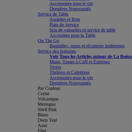
Accessoires pour le vin
Dernières Nouveautés
Service de Table
Assiettes et Bols
Plats de Service
Sets de vaisselles et service de table
Accesoires pour la Table
On The Go
Bouteilles, mugs et récipients isothermes
Service des boissons
Voir Tous les Articles autour de La Boiss
Mugs, Tasses à Café et Espresso
Verres
Théières et Cafetières
Accessoires pour le vin
Dernières Nouveautés
Par Couleur
Cerise
Volcanique
Meringue
Shell Pink
Blanc
Deep Teal
Azur
Flint