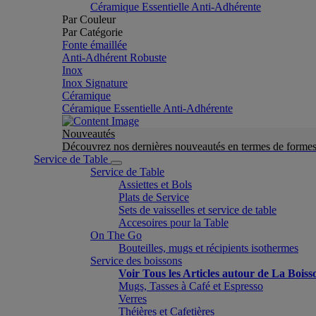
Céramique Essentielle Anti-Adhérente
Par Couleur
Par Catégorie
Fonte émaillée
Anti-Adhérent Robuste
Inox
Inox Signature
Céramique
Céramique Essentielle Anti-Adhérente
Nouveautés
Découvrez nos dernières nouveautés en termes de formes 
Service de Table
Service de Table
Assiettes et Bols
Plats de Service
Sets de vaisselles et service de table
Accesoires pour la Table
On The Go
Bouteilles, mugs et récipients isothermes
Service des boissons
Voir Tous les Articles autour de La Boiss
Mugs, Tasses à Café et Espresso
Verres
Théières et Cafetières