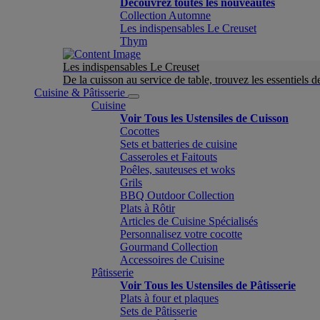
Découvrez toutes les nouveautés
Collection Automne
Les indispensables Le Creuset
Thym
Les indispensables Le Creuset
De la cuisson au service de table, trouvez les essentiels d
Cuisine & Pâtisserie
Cuisine
Voir Tous les Ustensiles de Cuisson
Cocottes
Sets et batteries de cuisine
Casseroles et Faitouts
Poêles, sauteuses et woks
Grils
BBQ Outdoor Collection
Plats à Rôtir
Articles de Cuisine Spécialisés
Personnalisez votre cocotte
Gourmand Collection
Accessoires de Cuisine
Pâtisserie
Voir Tous les Ustensiles de Pâtisserie
Plats à four et plaques
Sets de Pâtisserie