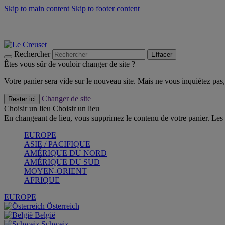
Skip to main content
Skip to footer content
Faites vivre l’été avec la Collection BBQ Outdoor & Thym -
Cra
Les indispensables Le Creuset -
Craquez
Newsletter: Inscrivez-vous et économisez 10%! -
Inscrivez-vous 
Rechercher
Effacer
Êtes vous sûr de vouloir changer de site ?
Votre panier sera vide sur le nouveau site. Mais ne vous inquiétez pas, 
Changer de site
Rester ici
Choisir un lieu
Choisir un lieu
En changeant de lieu, vous supprimez le contenu de votre panier. Les 
EUROPE
ASIE / PACIFIQUE
AMÉRIQUE DU NORD
AMÉRIQUE DU SUD
MOYEN-ORIENT
AFRIQUE
EUROPE
Österreich
België
Schweiz