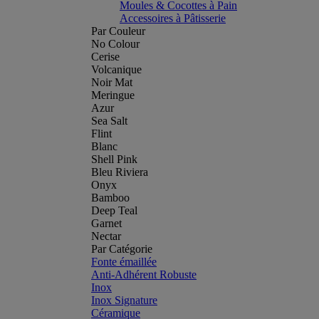
Moules & Cocottes à Pain
Accessoires à Pâtisserie
Par Couleur
No Colour
Cerise
Volcanique
Noir Mat
Meringue
Azur
Sea Salt
Flint
Blanc
Shell Pink
Bleu Riviera
Onyx
Bamboo
Deep Teal
Garnet
Nectar
Par Catégorie
Fonte émaillée
Anti-Adhérent Robuste
Inox
Inox Signature
Céramique