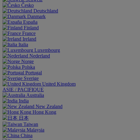
Česko
Deutschland
Danmark
España
Finland
France
Ireland
Italia
Luxembourg
Nederland
Norge
Polska
Portugal
Sverige
United Kingdom
ASIE / PACIFIQUE
Australia
India
New Zealand
Hong Kong
日本
Taiwan
Malaysia
China