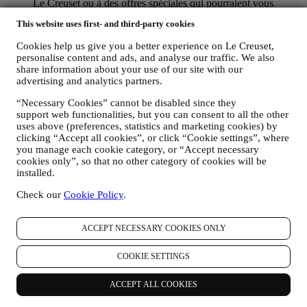
Le Creuset ou à des offres spéciales qui pourraient vous
intéresser. Ces communications pourront être sélectionnées ou
This website uses first- and third-party cookies
rédigées spécialement à votre intention, sur base de données
vous concernant, telles que votre situation géographique,
Cookies help us give you a better experience on Le Creuset,
l’historique de vos achats ou vos préférences en ce qui
personalise content and ads, and analyse our traffic. We also
concerne nos produits. Nous utiliserons ces données pour
share information about your use of our site with our
mieux cerner vos centres d’intérêt. Ceci nous permettra de
advertising and analytics partners.
personnaliser nos communications afin de les rendre plus
pertinentes et intéressantes. Il n’y aura aucun autre effet. Nous
“Necessary Cookies” cannot be disabled since they
collectons aussi des données statistiques concernant
support web functionalities, but you can consent to all the other
l’ouverture des e-mails et les clics, utilisant à cet effet des
uses above (preferences, statistics and marketing cookies) by
clicking “Accept all cookies”, or click “Cookie settings”, where
technologies industrielles standard pour nous aider dans le
you manage each cookie category, or “Accept necessary
monitoring de nos lettres d’information. Ce traitement est basé
cookies only”, so that no other category of cookies will be
sur votre consentement à recevoir nos communications de
installed.
marketing personnalisées. Ce choix de participation peut être
exercé lors de la collecte des informations personnelles, en
Check our
Cookie Policy
.
cochant la case appropriée.
Désabonnement :
Vous pouvez cesser de recevoir nos communications
ACCEPT NECESSARY COOKIES ONLY
marketing à tout moment, gratuitement, en utilisant les
méthodes indiquées dans chaque communication (par
COOKIE SETTINGS
exemple, pour vous désinscrire de la newsletter, vous pouvez
cliquer sur le lien de désinscription figurant au bas de chaque
ACCEPT ALL COOKIES
e-mail). En tout état de cause, si vous souhaitez mettre fin à
l'une de nos activités marketing, veuillez nous envoyer un