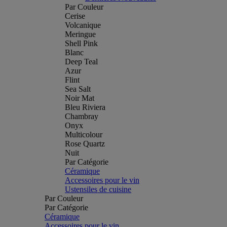
Par Couleur
Cerise
Volcanique
Meringue
Shell Pink
Blanc
Deep Teal
Azur
Flint
Sea Salt
Noir Mat
Bleu Riviera
Chambray
Onyx
Multicolour
Rose Quartz
Nuit
Par Catégorie
Céramique
Accessoires pour le vin
Ustensiles de cuisine
Par Couleur
Par Catégorie
Céramique
Accessoires pour le vin