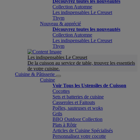
Découvrez toutes les nouveautés
Collection Automne
Les indispensables Le Creuset
Thym
Nouveau & apprécié
Découvrez toutes les nouveautés
Collection Automne
Les indispensables Le Creuset
Thym
Les indispensables Le Creuset
De la cuisson au service de table, trouvez les essentiels
de votre cuisine.
Cuisine & Pâtisserie
Cuisine
Voir Tous les Ustensiles de Cuisson
Cocottes
Sets et batteries de cuisine
Casseroles et Faitouts
Poêles, sauteuses et woks
Grils
BBQ Outdoor Collection
Plats à Rôtir
Articles de Cuisine Spécialisés
Personnalisez votre cocotte