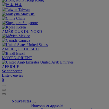
Hong Kong
日本
Taiwan
Malaysia
China
Singapore
Korea
AMÉRIQUE DU NORD
México
Canada
United States
AMÉRIQUE DU SUD
Brazil
MOYEN-ORIENT
United Arab Emirates
AFRIQUE
Se connecter
Liste d'envies
0
Nouveautés
Nouveau & apprécié