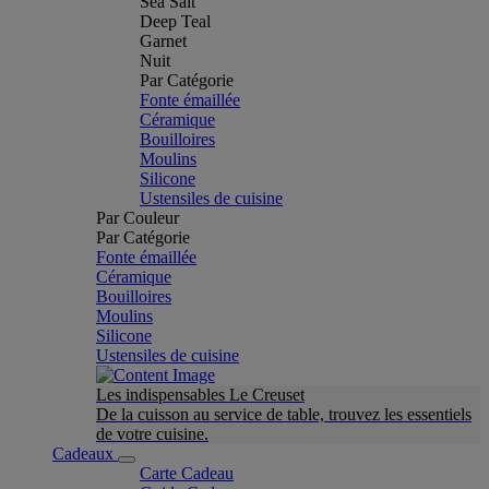
Sea Salt
Deep Teal
Garnet
Nuit
Par Catégorie
Fonte émaillée
Céramique
Bouilloires
Moulins
Silicone
Ustensiles de cuisine
Par Couleur
Par Catégorie
Fonte émaillée
Céramique
Bouilloires
Moulins
Silicone
Ustensiles de cuisine
Les indispensables Le Creuset
De la cuisson au service de table, trouvez les essentiels
de votre cuisine.
Cadeaux
Carte Cadeau