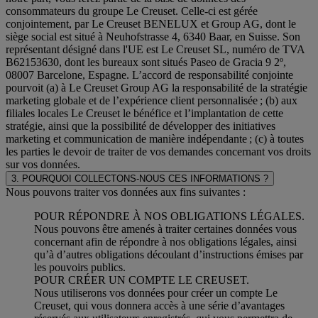
consommateurs du groupe Le Creuset. Celle-ci est gérée
conjointement, par Le Creuset BENELUX et Group AG, dont le
siège social est situé à Neuhofstrasse 4, 6340 Baar, en Suisse. Son
représentant désigné dans l'UE est Le Creuset SL, numéro de TVA
B62153630, dont les bureaux sont situés Paseo de Gracia 9 2º,
08007 Barcelone, Espagne. L’accord de responsabilité conjointe
pourvoit (a) à Le Creuset Group AG la responsabilité de la stratégie
marketing globale et de l’expérience client personnalisée ; (b) aux
filiales locales Le Creuset le bénéfice et l’implantation de cette
stratégie, ainsi que la possibilité de développer des initiatives
marketing et communication de manière indépendante ; (c) à toutes
les parties le devoir de traiter de vos demandes concernant vos droits
sur vos données.
3. POURQUOI COLLECTONS-NOUS CES INFORMATIONS ?
Nous pouvons traiter vos données aux fins suivantes :
POUR RÉPONDRE À NOS OBLIGATIONS LÉGALES.
Nous pouvons être amenés à traiter certaines données vous
concernant afin de répondre à nos obligations légales, ainsi
qu’à d’autres obligations découlant d’instructions émises par
les pouvoirs publics.
POUR CRÉER UN COMPTE LE CREUSET.
Nous utiliserons vos données pour créer un compte Le
Creuset, qui vous donnera accès à une série d’avantages