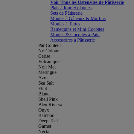
Voir Tous les Ustensiles de Pâtisserie
Plats à four et plaques
Sets de Pâtisserie
Moules à Gâteaux & Muffins
Moules à Tartes
Ramequins et Mini-Cocottes
Moules & Cocottes à Pain
Accessoires à Pâtisserie
Par Couleur
No Colour
Cerise
Volcanique
Noir Mat
Meringue
Azur
Sea Salt
Flint
Blanc
Shell Pink
Bleu Riviera
Onyx
Bamboo
Deep Teal
Garnet
Nectar