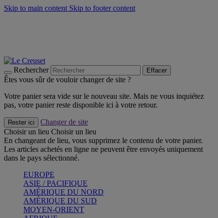
Skip to main content
Skip to footer content
Faites vivre l’été avec la Collection BBQ Outdoor & Thym -
Craquez
Les indispensables Le Creuset -
Craquez
Newsletter: Inscrivez-vous et économisez 10%! -
Inscrivez-vous
maintenant
Rechercher
Effacer
Êtes vous sûr de vouloir changer de site ?
Votre panier sera vide sur le nouveau site. Mais ne vous inquiétez
pas, votre panier reste disponible ici à votre retour.
Changer de site
Rester ici
Choisir un lieu
Choisir un lieu
En changeant de lieu, vous supprimez le contenu de votre panier.
Les articles achetés en ligne ne peuvent être envoyés uniquement
dans le pays sélectionné.
EUROPE
ASIE / PACIFIQUE
AMÉRIQUE DU NORD
AMÉRIQUE DU SUD
MOYEN-ORIENT