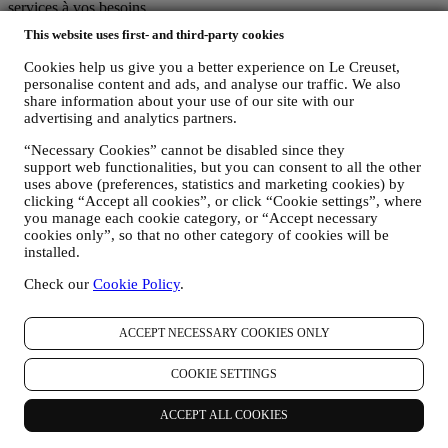
services à vos besoins
Nous analysons la façon dont les utilisateurs utilisent notre site web
This website uses first- and third-party cookies
et nos services en vue de rendre la démarche plus facile et plus
intéressante.
Cookies help us give you a better experience on Le Creuset,
Nous utilisons les données pour optimaliser l’expérience culinaire
personalise content and ads, and analyse our traffic. We also
avec Le Creuset et pour vous transmettre des nouvelles et des offres
share information about your use of our site with our
spéciales
advertising and analytics partners.
Si vous décidez de faire partie de la base de données de clients du
“Necessary Cookies” cannot be disabled since they
groupe et de recevoir les newsletters et les communications
support web functionalities, but you can consent to all the other
marketing de Le Creuset, nous vous enverrons des informations
uses above (preferences, statistics and marketing cookies) by
personnalisées et vous informerons du lancement de nouveaux
clicking “Accept all cookies”, or click “Cookie settings”, where
produits, des offres exclusives, des démonstrations culinaires ou
you manage each cookie category, or “Accept necessary
évènements à venir, et des promotions qui vous sont réservées.
cookies only”, so that no other category of cookies will be
Désabonnement :
installed.
Vous pouvez cesser de recevoir nos communications marketing à
tout moment, gratuitement, en utilisant les méthodes indiquées dans
Check our
Cookie Policy
.
chaque communication (par exemple, pour vous désinscrire de la
newsletter, vous pouvez cliquer sur le lien de désinscription figurant
au bas de chaque e-mail). En tout état de cause, si vous souhaitez
ACCEPT NECESSARY COOKIES ONLY
mettre fin à l'une de nos activités marketing, veuillez nous envoyer
un courrier électronique à l'adresse:
privacy@lecreuset.com
. Votre
COOKIE SETTINGS
désinscription sera traitée dans les meilleurs délais, mais dans
certaines circonstances, il se peut que vous receviez quelques
ACCEPT ALL COOKIES
communications supplémentaires jusqu'à ce que votre désinscription
soit complètement traitée.