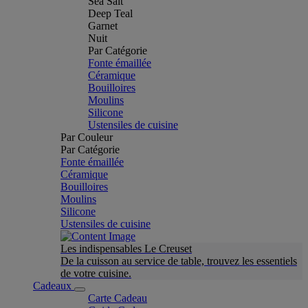
Sea Salt
Deep Teal
Garnet
Nuit
Par Catégorie
Fonte émaillée
Céramique
Bouilloires
Moulins
Silicone
Ustensiles de cuisine
Par Couleur
Par Catégorie
Fonte émaillée
Céramique
Bouilloires
Moulins
Silicone
Ustensiles de cuisine
Les indispensables Le Creuset
De la cuisson au service de table, trouvez les essentiels
de votre cuisine.
Cadeaux
Carte Cadeau