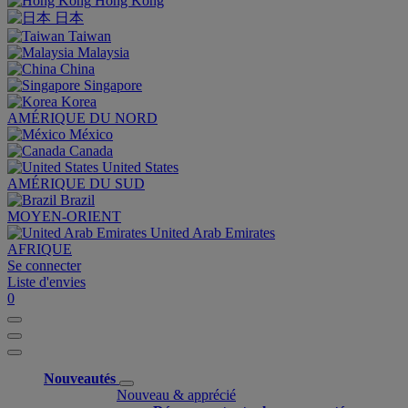
Hong Kong
日本
Taiwan
Malaysia
China
Singapore
Korea
AMÉRIQUE DU NORD
México
Canada
United States
AMÉRIQUE DU SUD
Brazil
MOYEN-ORIENT
United Arab Emirates
AFRIQUE
Se connecter
Liste d'envies
0
Nouveautés
Nouveau & apprécié