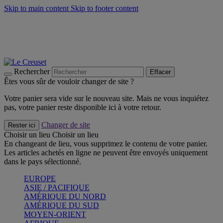
Skip to main content
Skip to footer content
Faites vivre l’été avec la Collection BBQ Outdoor & Thym -
Craquez
Les indispensables Le Creuset -
Craquez
Newsletter: Inscrivez-vous et économisez 10%! -
Inscrivez-vous
maintenant
Rechercher
Effacer
Êtes vous sûr de vouloir changer de site ?
Votre panier sera vide sur le nouveau site. Mais ne vous inquiétez
pas, votre panier reste disponible ici à votre retour.
Changer de site
Rester ici
Choisir un lieu
Choisir un lieu
En changeant de lieu, vous supprimez le contenu de votre panier.
Les articles achetés en ligne ne peuvent être envoyés uniquement
dans le pays sélectionné.
EUROPE
ASIE / PACIFIQUE
AMÉRIQUE DU NORD
AMÉRIQUE DU SUD
MOYEN-ORIENT