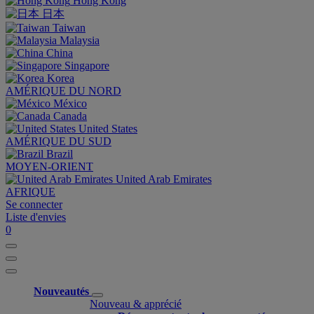
Hong Kong
日本
Taiwan
Malaysia
China
Singapore
Korea
AMÉRIQUE DU NORD
México
Canada
United States
AMÉRIQUE DU SUD
Brazil
MOYEN-ORIENT
United Arab Emirates
AFRIQUE
Se connecter
Liste d'envies
0
Nouveautés
Nouveau & apprécié