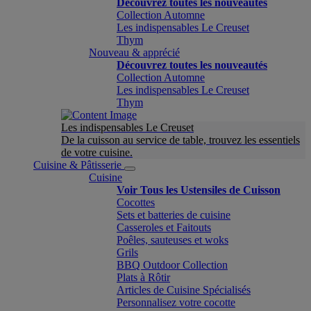
Découvrez toutes les nouveautés
Collection Automne
Les indispensables Le Creuset
Thym
Nouveau & apprécié
Découvrez toutes les nouveautés
Collection Automne
Les indispensables Le Creuset
Thym
Les indispensables Le Creuset
De la cuisson au service de table, trouvez les essentiels
de votre cuisine.
Cuisine & Pâtisserie
Cuisine
Voir Tous les Ustensiles de Cuisson
Cocottes
Sets et batteries de cuisine
Casseroles et Faitouts
Poêles, sauteuses et woks
Grils
BBQ Outdoor Collection
Plats à Rôtir
Articles de Cuisine Spécialisés
Personnalisez votre cocotte