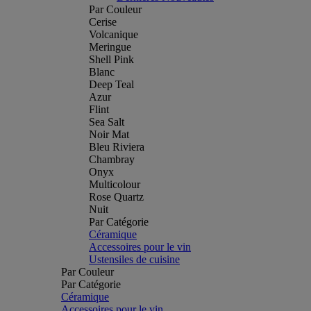
Par Couleur
Cerise
Volcanique
Meringue
Shell Pink
Blanc
Deep Teal
Azur
Flint
Sea Salt
Noir Mat
Bleu Riviera
Chambray
Onyx
Multicolour
Rose Quartz
Nuit
Par Catégorie
Céramique
Accessoires pour le vin
Ustensiles de cuisine
Par Couleur
Par Catégorie
Céramique
Accessoires pour le vin