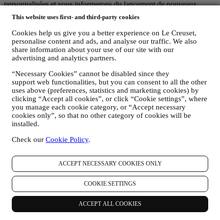
personnalisées et vous informerons du lancement de nouveaux
produits, des offres exclusives, des démonstrations culinaires ou
This website uses first- and third-party cookies
évènements à venir, et des promotions qui vous sont réservées.
Désabonnement :
Cookies help us give you a better experience on Le Creuset,
Vous pouvez cesser de recevoir nos communications marketing à
personalise content and ads, and analyse our traffic. We also
tout moment, gratuitement, en utilisant les méthodes indiquées dans
share information about your use of our site with our
chaque communication (par exemple, pour vous désinscrire de la
advertising and analytics partners.
newsletter, vous pouvez cliquer sur le lien de désinscription figurant
“Necessary Cookies” cannot be disabled since they
au bas de chaque e-mail). En tout état de cause, si vous souhaitez
support web functionalities, but you can consent to all the other
mettre fin à l'une de nos activités marketing, veuillez nous envoyer
uses above (preferences, statistics and marketing cookies) by
un courrier électronique à l'adresse:
privacy@lecreuset.com
. Votre
clicking “Accept all cookies”, or click “Cookie settings”, where
désinscription sera traitée dans les meilleurs délais, mais dans
you manage each cookie category, or “Accept necessary
certaines circonstances, il se peut que vous receviez quelques
cookies only”, so that no other category of cookies will be
communications supplémentaires jusqu'à ce que votre désinscription
installed.
soit complètement traitée.
C’est vous qui contrôlez vos données
Check our
Cookie Policy
.
N'oubliez pas que vous avez le contrôle de vos données et que vous
pouvez gérer vos préférences à tout moment. Nous vous
garantissons de ne jamais transmettre vos données à des
ACCEPT NECESSARY COOKIES ONLY
organisations tierces à des fins marketing sans votre autorisation.
Pour toute information ou pour exercer vos droits en matière de
COOKIE SETTINGS
protection de la vie privée, vous pouvez nous envoyer un e-mail à
l'adresse:
privacy@lecreuset.com
pour nous faire part de votre
ACCEPT ALL COOKIES
problème et nous vous répondrons dans les meilleurs délais.
Avis Intégral de Protection des Données de Le Creuset