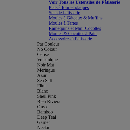
Voir Tous les Ustensiles de Pâtisserie
Plats à four et plaques
Sets de Pâtisserie
Moules à Gâteaux & Muffins
Moules à Tartes
Ramequins et Mini-Cocottes
Moules & Cocottes à Pain
Accessoires à Pâtisserie
Par Couleur
No Colour
Cerise
Volcanique
Noir Mat
Meringue
Azur
Sea Salt
Flint
Blanc
Shell Pink
Bleu Riviera
Onyx
Bamboo
Deep Teal
Garnet
Nectar