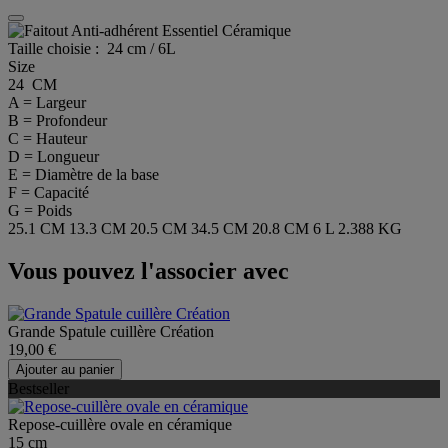
Taille choisie :
24 cm / 6L
Size
24 CM
A = Largeur
B = Profondeur
C = Hauteur
D = Longueur
E = Diamètre de la base
F = Capacité
G = Poids
25.1 CM
13.3 CM
20.5 CM
34.5 CM
20.8 CM
6 L
2.388 KG
Vous pouvez l'associer avec
Grande Spatule cuillère Création
19,00 €
Ajouter au panier
Bestseller
Repose-cuillère ovale en céramique
15 cm