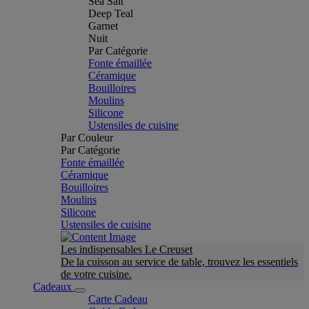
Sea Salt
Deep Teal
Garnet
Nuit
Par Catégorie
Fonte émaillée
Céramique
Bouilloires
Moulins
Silicone
Ustensiles de cuisine
Par Couleur
Par Catégorie
Fonte émaillée
Céramique
Bouilloires
Moulins
Silicone
Ustensiles de cuisine
Les indispensables Le Creuset
De la cuisson au service de table, trouvez les essentiels
de votre cuisine.
Cadeaux
Carte Cadeau