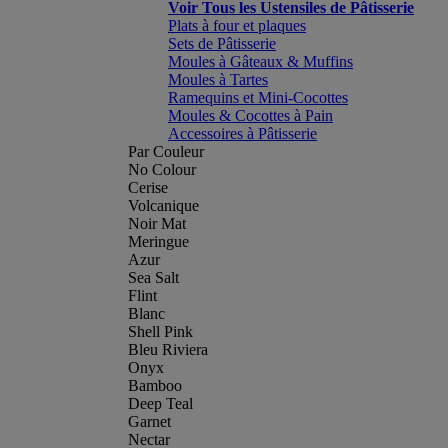
Voir Tous les Ustensiles de Pâtisserie
Plats à four et plaques
Sets de Pâtisserie
Moules à Gâteaux & Muffins
Moules à Tartes
Ramequins et Mini-Cocottes
Moules & Cocottes à Pain
Accessoires à Pâtisserie
Par Couleur
No Colour
Cerise
Volcanique
Noir Mat
Meringue
Azur
Sea Salt
Flint
Blanc
Shell Pink
Bleu Riviera
Onyx
Bamboo
Deep Teal
Garnet
Nectar