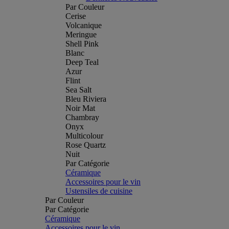
Par Couleur
Cerise
Volcanique
Meringue
Shell Pink
Blanc
Deep Teal
Azur
Flint
Sea Salt
Bleu Riviera
Noir Mat
Chambray
Onyx
Multicolour
Rose Quartz
Nuit
Par Catégorie
Céramique
Accessoires pour le vin
Ustensiles de cuisine
Par Couleur
Par Catégorie
Céramique
Accessoires pour le vin