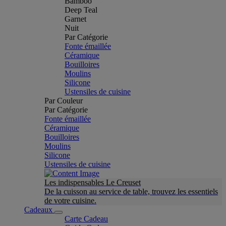
Bamboo
Deep Teal
Garnet
Nuit
Par Catégorie
Fonte émaillée
Céramique
Bouilloires
Moulins
Silicone
Ustensiles de cuisine
Par Couleur
Par Catégorie
Fonte émaillée
Céramique
Bouilloires
Moulins
Silicone
Ustensiles de cuisine
Les indispensables Le Creuset
De la cuisson au service de table, trouvez les essentiels
de votre cuisine.
Cadeaux
Carte Cadeau