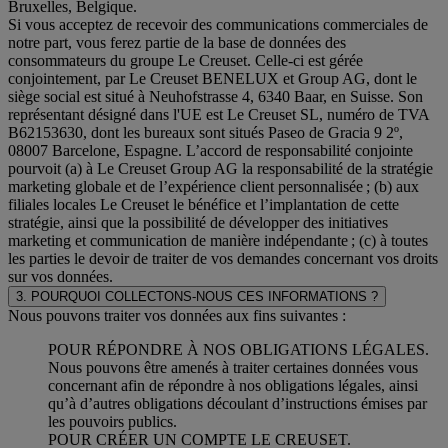
Bruxelles, Belgique.
Si vous acceptez de recevoir des communications commerciales de
notre part, vous ferez partie de la base de données des
consommateurs du groupe Le Creuset. Celle-ci est gérée
conjointement, par Le Creuset BENELUX et Group AG, dont le
siège social est situé à Neuhofstrasse 4, 6340 Baar, en Suisse. Son
représentant désigné dans l'UE est Le Creuset SL, numéro de TVA
B62153630, dont les bureaux sont situés Paseo de Gracia 9 2º,
08007 Barcelone, Espagne. L’accord de responsabilité conjointe
pourvoit (a) à Le Creuset Group AG la responsabilité de la stratégie
marketing globale et de l’expérience client personnalisée ; (b) aux
filiales locales Le Creuset le bénéfice et l’implantation de cette
stratégie, ainsi que la possibilité de développer des initiatives
marketing et communication de manière indépendante ; (c) à toutes
les parties le devoir de traiter de vos demandes concernant vos droits
sur vos données.
3. POURQUOI COLLECTONS-NOUS CES INFORMATIONS ?
Nous pouvons traiter vos données aux fins suivantes :
POUR RÉPONDRE À NOS OBLIGATIONS LÉGALES.
Nous pouvons être amenés à traiter certaines données vous
concernant afin de répondre à nos obligations légales, ainsi
qu’à d’autres obligations découlant d’instructions émises par
les pouvoirs publics.
POUR CRÉER UN COMPTE LE CREUSET.