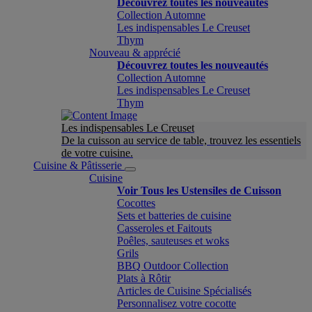
Découvrez toutes les nouveautés
Collection Automne
Les indispensables Le Creuset
Thym
Nouveau & apprécié
Découvrez toutes les nouveautés
Collection Automne
Les indispensables Le Creuset
Thym
Les indispensables Le Creuset
De la cuisson au service de table, trouvez les essentiels
de votre cuisine.
Cuisine & Pâtisserie
Cuisine
Voir Tous les Ustensiles de Cuisson
Cocottes
Sets et batteries de cuisine
Casseroles et Faitouts
Poêles, sauteuses et woks
Grils
BBQ Outdoor Collection
Plats à Rôtir
Articles de Cuisine Spécialisés
Personnalisez votre cocotte