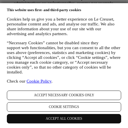
administratives ou opérationnelles, comme par exemple
l’envoi d’une confirmation de commande. Nous utiliserons
This website uses first- and third-party cookies
aussi vos données personnelles pour répondre à vos demandes
transmises par notre Site web ou par d’autres canaux. Cette
Cookies help us give you a better experience on Le Creuset,
activité de traitement est requise pour nous permettre de
personalise content and ads, and analyse our traffic. We also
share information about your use of our site with our
prester nos services à votre intention. Nous pouvons traiter
advertising and analytics partners.
vos données en fonction de notre intérêt légitime (dûment
équilibré avec vos droits et libertés) pour vous envoyer des e-
“Necessary Cookies” cannot be disabled since they
mails de suivi dans le cas où vous auriez ajouté des articles
support web functionalities, but you can consent to all the other
dans votre panier sans finaliser votre achat en ligne. Si vous
uses above (preferences, statistics and marketing cookies) by
ne finalisez pas l'achat dans un certain délai, aucune autre
clicking “Accept all cookies”, or click “Cookie settings”, where
communication de suivi ne sera envoyée.
you manage each cookie category, or “Accept necessary
POUR VOUS INFORMER À PROPOS DES
cookies only”, so that no other category of cookies will be
NOUVELLES ET OFFRES CONCERNANT LES
installed.
PRODUITS LE CREUSET
Si vous nous avez donné votre autorisation dans ce sens (par
Check our
Cookie Policy
.
exemple en souscrivant à notre lettre d’information au
moment de créer un compte sur le Site web), nous vous ferons
ACCEPT NECESSARY COOKIES ONLY
parvenir des communications de marketing personnalisées et
des nouvelles concernant les initiatives lancées par Le Creuset
et promues par les filiales de son groupe, ou par ses affiliés et
COOKIE SETTINGS
partenaires locaux, ceci en fonction de vos préférences. Nous
vous contacterons par e-mail, par SMS ou par les réseaux
ACCEPT ALL COOKIES
sociaux, mais aussi en utilisant des moyens automatisés. De
telles communications seront liées aux produits Le Creuset,