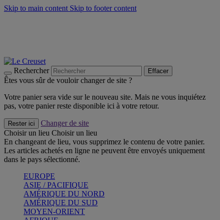
Skip to main content
Skip to footer content
Faites vivre l’été avec la Collection BBQ Outdoor & Thym -
Craquez
Les indispensables Le Creuset -
Craquez
Newsletter: Inscrivez-vous et économisez 10%! -
Inscrivez-vous
maintenant
Rechercher
Effacer
Êtes vous sûr de vouloir changer de site ?
Votre panier sera vide sur le nouveau site. Mais ne vous inquiétez
pas, votre panier reste disponible ici à votre retour.
Changer de site
Rester ici
Choisir un lieu
Choisir un lieu
En changeant de lieu, vous supprimez le contenu de votre panier.
Les articles achetés en ligne ne peuvent être envoyés uniquement
dans le pays sélectionné.
EUROPE
ASIE / PACIFIQUE
AMÉRIQUE DU NORD
AMÉRIQUE DU SUD
MOYEN-ORIENT