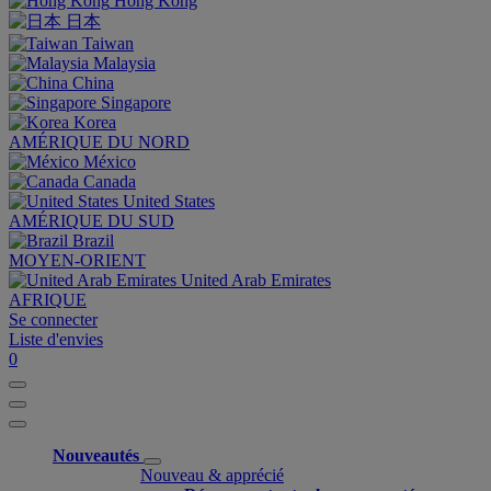
Hong Kong
日本
Taiwan
Malaysia
China
Singapore
Korea
AMÉRIQUE DU NORD
México
Canada
United States
AMÉRIQUE DU SUD
Brazil
MOYEN-ORIENT
United Arab Emirates
AFRIQUE
Se connecter
Liste d'envies
0
Nouveautés
Nouveau & apprécié