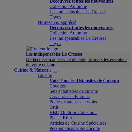
Découvrez toutes les nouveautés
Collection Automne
Les indispensables Le Creuset
Thym
Nouveau & apprécié
Découvrez toutes les nouveautés
Collection Automne
Les indispensables Le Creuset
Thym
Les indispensables Le Creuset
De la cuisson au service de table, trouvez les essentiels
de votre cuisine.
Cuisine & Pâtisserie
Cuisine
Voir Tous les Ustensiles de Cuisson
Cocottes
Sets et batteries de cuisine
Casseroles et Faitouts
Poêles, sauteuses et woks
Grils
BBQ Outdoor Collection
Plats à Rôtir
Articles de Cuisine Spécialisés
Personnalisez votre cocotte