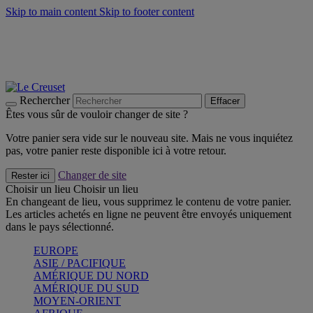
Skip to main content
Skip to footer content
Faites vivre l’été avec la Collection BBQ Outdoor & Thym -
Craquez
Les indispensables Le Creuset -
Craquez
Newsletter: Inscrivez-vous et économisez 10%! -
Inscrivez-vous
maintenant
Rechercher
Effacer
Êtes vous sûr de vouloir changer de site ?
Votre panier sera vide sur le nouveau site. Mais ne vous inquiétez
pas, votre panier reste disponible ici à votre retour.
Changer de site
Rester ici
Choisir un lieu
Choisir un lieu
En changeant de lieu, vous supprimez le contenu de votre panier.
Les articles achetés en ligne ne peuvent être envoyés uniquement
dans le pays sélectionné.
EUROPE
ASIE / PACIFIQUE
AMÉRIQUE DU NORD
AMÉRIQUE DU SUD
MOYEN-ORIENT