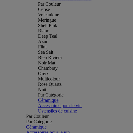
Par Couleur
Cerise
Volcanique
Meringue
Shell Pink
Blanc
Deep Teal
Azur
Flint
Sea Salt
Bleu Riviera
Noir Mat
Chambray
Onyx
Multicolour
Rose Quartz
Nuit
Par Catégorie
Céramique
Accessoires pour le vin
Ustensiles de cuisine
Par Couleur
Par Catégorie
Céramique
Accessoires pour le vin