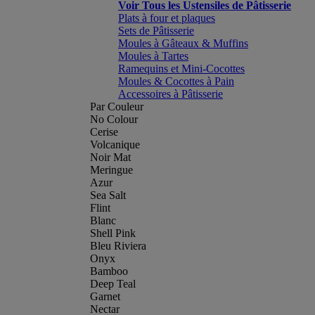
Voir Tous les Ustensiles de Pâtisserie
Plats à four et plaques
Sets de Pâtisserie
Moules à Gâteaux & Muffins
Moules à Tartes
Ramequins et Mini-Cocottes
Moules & Cocottes à Pain
Accessoires à Pâtisserie
Par Couleur
No Colour
Cerise
Volcanique
Noir Mat
Meringue
Azur
Sea Salt
Flint
Blanc
Shell Pink
Bleu Riviera
Onyx
Bamboo
Deep Teal
Garnet
Nectar