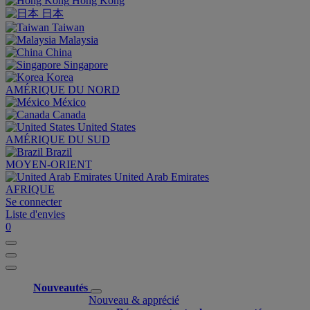
Hong Kong
日本
Taiwan
Malaysia
China
Singapore
Korea
AMÉRIQUE DU NORD
México
Canada
United States
AMÉRIQUE DU SUD
Brazil
MOYEN-ORIENT
United Arab Emirates
AFRIQUE
Se connecter
Liste d'envies
0
Nouveautés
Nouveau & apprécié