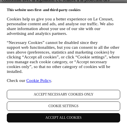
données (y compris la Réglementation générale de Protection des
données 2016/679 de l’Union européenne) et avec la loi relative à la
This website uses first- and third-party cookies
protection des données qui s’applique dans votre pays, dans votre
Cookies help us give you a better experience on Le Creuset,
territoire ou dans votre région (les “Lois relatives à la Protection des
personalise content and ads, and analyse our traffic. We also
Données”).
share information about your use of our site with our
1. QUEL TYPE DE DONNEES RECUEILLONS-NOUS AUPRES DE
advertising and analytics partners.
VOUS ET A QUEL MOMENT ?
Une “donnée personnelle” est une quelconque information vous
“Necessary Cookies” cannot be disabled since they
concernant, qui nous permettrait de vous identifier, soit directement,
support web functionalities, but you can consent to all the other
soit en combinaison avec d’autres informations.
uses above (preferences, statistics and marketing cookies) by
Enfants : Le présent site web n’est pas destiné aux enfants et nous ne
clicking “Accept all cookies”, or click “Cookie settings”, where
collectons pas sciemment des données relatives aux enfants.
you manage each cookie category, or “Accept necessary
Nous pouvons collecter des données personnelles vous concernant
cookies only”, so that no other category of cookies will be
lorsque vous visitez notre site web (le “Site web”), créez un compte
installed.
Le Creuset, achetez un produit Le Creuset sur le site Web ou en
Check our
Cookie Policy
.
boutique Signature et Outlet, ou lorsque vous vous abonnez à nos
communications marketing. En fonction de votre demande ou de
votre consentement, les données personnelles peuvent concerner :
ACCEPT NECESSARY COOKIES ONLY
le nom, le prénom, l’adresse électronique, la date de naissance
et d’autres coordonnées (adresse, numéro de téléphone), dans
COOKIE SETTINGS
le but de créer un compte Le Creuset, de faire un achat en tant
qu’utilisateur invité ou l’abonnement à nos communications
ACCEPT ALL COOKIES
marketing sur le site Web ou en magasin.
les données concernant votre achat, comme par exemple la