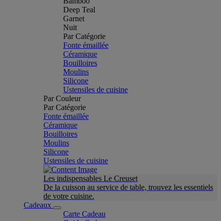
Bamboo
Deep Teal
Garnet
Nuit
Par Catégorie
Fonte émaillée
Céramique
Bouilloires
Moulins
Silicone
Ustensiles de cuisine
Par Couleur
Par Catégorie
Fonte émaillée
Céramique
Bouilloires
Moulins
Silicone
Ustensiles de cuisine
Les indispensables Le Creuset
De la cuisson au service de table, trouvez les essentiels
de votre cuisine.
Cadeaux
Carte Cadeau