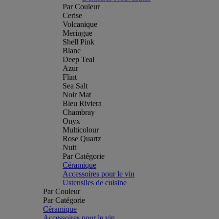
Par Couleur
Cerise
Volcanique
Meringue
Shell Pink
Blanc
Deep Teal
Azur
Flint
Sea Salt
Noir Mat
Bleu Riviera
Chambray
Onyx
Multicolour
Rose Quartz
Nuit
Par Catégorie
Céramique
Accessoires pour le vin
Ustensiles de cuisine
Par Couleur
Par Catégorie
Céramique
Accessoires pour le vin