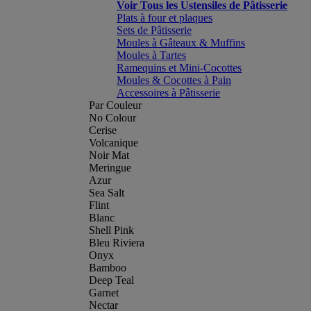
Voir Tous les Ustensiles de Pâtisserie
Plats à four et plaques
Sets de Pâtisserie
Moules à Gâteaux & Muffins
Moules à Tartes
Ramequins et Mini-Cocottes
Moules & Cocottes à Pain
Accessoires à Pâtisserie
Par Couleur
No Colour
Cerise
Volcanique
Noir Mat
Meringue
Azur
Sea Salt
Flint
Blanc
Shell Pink
Bleu Riviera
Onyx
Bamboo
Deep Teal
Garnet
Nectar