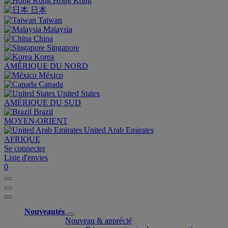
Hong Kong
日本
Taiwan
Malaysia
China
Singapore
Korea
AMÉRIQUE DU NORD
México
Canada
United States
AMÉRIQUE DU SUD
Brazil
MOYEN-ORIENT
United Arab Emirates
AFRIQUE
Se connecter
Liste d'envies
0
Nouveautés
Nouveau & apprécié