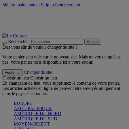
Skip to main content
Skip to footer content
Faites vivre l’été avec la Collection BBQ Outdoor & Thym -
Craquez
Les indispensables Le Creuset -
Craquez
Newsletter: Inscrivez-vous et économisez 10%! -
Inscrivez-vous
maintenant
Rechercher
Effacer
Êtes vous sûr de vouloir changer de site ?
Votre panier sera vide sur le nouveau site. Mais ne vous inquiétez
pas, votre panier reste disponible ici à votre retour.
Changer de site
Rester ici
Choisir un lieu
Choisir un lieu
En changeant de lieu, vous supprimez le contenu de votre panier.
Les articles achetés en ligne ne peuvent être envoyés uniquement
dans le pays sélectionné.
EUROPE
ASIE / PACIFIQUE
AMÉRIQUE DU NORD
AMÉRIQUE DU SUD
MOYEN-ORIENT