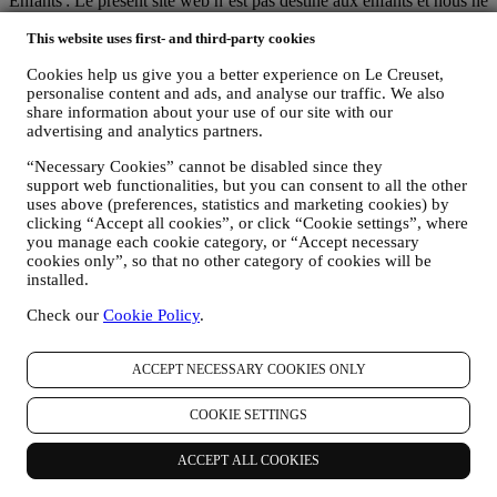
Enfants : Le présent site web n’est pas destiné aux enfants et nous ne
collectons pas sciemment des données relatives aux enfants.
This website uses first- and third-party cookies
Nous pouvons collecter des données personnelles vous concernant
lorsque vous visitez notre site web (le “Site web”), créez un compte
Cookies help us give you a better experience on Le Creuset,
Le Creuset, achetez un produit Le Creuset sur le site Web ou en
personalise content and ads, and analyse our traffic. We also
boutique Signature et Outlet, ou lorsque vous vous abonnez à nos
share information about your use of our site with our
communications marketing. En fonction de votre demande ou de
advertising and analytics partners.
votre consentement, les données personnelles peuvent concerner :
“Necessary Cookies” cannot be disabled since they
le nom, le prénom, l’adresse électronique, la date de naissance
support web functionalities, but you can consent to all the other
et d’autres coordonnées (adresse, numéro de téléphone), dans
uses above (preferences, statistics and marketing cookies) by
le but de créer un compte Le Creuset, de faire un achat en tant
clicking “Accept all cookies”, or click “Cookie settings”, where
qu’utilisateur invité ou l’abonnement à nos communications
you manage each cookie category, or “Accept necessary
marketing sur le site Web ou en magasin.
cookies only”, so that no other category of cookies will be
les données concernant votre achat, comme par exemple la
installed.
date et l’heure de l’achat, informations relatives la livraison,
Check our
Cookie Policy
.
au produit et au paiement, dans le but de gérer vos
commandes.
les données concernant votre historique de navigation en ligne
ACCEPT NECESSARY COOKIES ONLY
(p.ex. les identifiants en ligne, tels que votre adresse IP, la
version de votre navigateur, votre système d’exploitation, la
COOKIE SETTINGS
durée de votre visite, votre identification par notre système
lors d’une prochaine visite, votre situation géographique),
collectées pendant votre visite à notre Site web (que vous
ACCEPT ALL COOKIES
soyez un utilisateur enregistré ou non), grâce à l’usage d’un