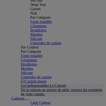
Sea Salt
Deep Teal
Garnet
Nuit
Par Catégorie
Fonte émaillée
Céramique
Bouilloires
Moulins
Silicone
Ustensiles de cuisine
Par Couleur
Par Catégorie
Fonte émaillée
Céramique
Bouilloires
Moulins
Silicone
Ustensiles de cuisine
Les indispensables Le Creuset
De la cuisson au service de table, trouvez les essentiels
de votre cuisine.
Cadeaux
Carte Cadeau