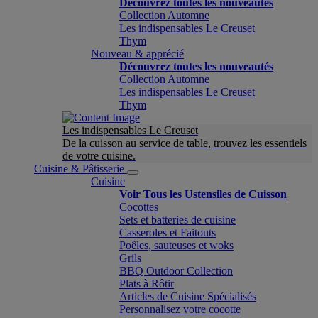
Découvrez toutes les nouveautés
Collection Automne
Les indispensables Le Creuset
Thym
Nouveau & apprécié
Découvrez toutes les nouveautés
Collection Automne
Les indispensables Le Creuset
Thym
Les indispensables Le Creuset
De la cuisson au service de table, trouvez les essentiels
de votre cuisine.
Cuisine & Pâtisserie
Cuisine
Voir Tous les Ustensiles de Cuisson
Cocottes
Sets et batteries de cuisine
Casseroles et Faitouts
Poêles, sauteuses et woks
Grils
BBQ Outdoor Collection
Plats à Rôtir
Articles de Cuisine Spécialisés
Personnalisez votre cocotte