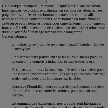
Un classique intemporel, réinventé. Inspiré par 100 ans de savoir-
faire français, ce produit se distingue par ses courbes adoucies, ses
poignées festonnées et son bouton de couvercle en inox, alliant
héritage et design contemporain Confectionnée en fonte émaillée,
cette pièce polyvalente est idéale pour cuire lentement, rôtir, cuire au
four, etc. Excellente rétention de chaleur, entretien aisé et robustesse
durable, adaptée à un usage intensif sur le long terme.
Caractéristiques:
Un nettoyage express : le revêtement émaillé intérieur facilite
le nettoyage.
Un ustensile ultra polyvalent : passe au four, sur les plaques
de cuisson, y compris à induction, et même sous le gril.
Des plats savoureux : la fonte émaillée retient la chaleur pour
une cuisson uniforme et dorée. Vos plats gourmands resteront
également chauds plus longtemps sur la table.
Conserve l’humidité : notre couvercle ajusté permet de retenir
l’humidité et de concentrer les arômes, pour une cuisson
parfaite.
Le summum de l’excellence : nos produits sont fabriqués à
partir de matériaux haut de gamme dans des usines du monde