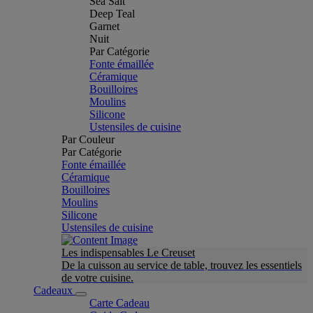
Sea Salt
Deep Teal
Garnet
Nuit
Par Catégorie
Fonte émaillée
Céramique
Bouilloires
Moulins
Silicone
Ustensiles de cuisine
Par Couleur
Par Catégorie
Fonte émaillée
Céramique
Bouilloires
Moulins
Silicone
Ustensiles de cuisine
Les indispensables Le Creuset
De la cuisson au service de table, trouvez les essentiels
de votre cuisine.
Cadeaux
Carte Cadeau