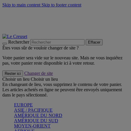
Skip to main content
Skip to footer content
Faites vivre l’été avec la Collection BBQ Outdoor & Thym -
Craquez
Les indispensables Le Creuset -
Craquez
Newsletter: Inscrivez-vous et économisez 10%! -
Inscrivez-vous
maintenant
Rechercher
Effacer
Êtes vous sûr de vouloir changer de site ?
Votre panier sera vide sur le nouveau site. Mais ne vous inquiétez
pas, votre panier reste disponible ici à votre retour.
Changer de site
Rester ici
Choisir un lieu
Choisir un lieu
En changeant de lieu, vous supprimez le contenu de votre panier.
Les articles achetés en ligne ne peuvent être envoyés uniquement
dans le pays sélectionné.
EUROPE
ASIE / PACIFIQUE
AMÉRIQUE DU NORD
AMÉRIQUE DU SUD
MOYEN-ORIENT