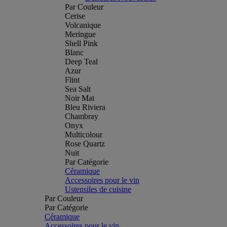
Par Couleur
Cerise
Volcanique
Meringue
Shell Pink
Blanc
Deep Teal
Azur
Flint
Sea Salt
Noir Mat
Bleu Riviera
Chambray
Onyx
Multicolour
Rose Quartz
Nuit
Par Catégorie
Céramique
Accessoires pour le vin
Ustensiles de cuisine
Par Couleur
Par Catégorie
Céramique
Accessoires pour le vin