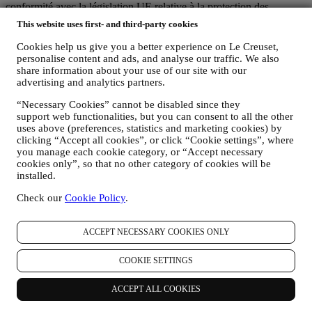
conformité avec la législation UE relative à la protection des
données (y compris la Réglementation générale de Protection des
This website uses first- and third-party cookies
données 2016/679 de l’Union européenne) et avec la loi relative à la
protection des données qui s’applique dans votre pays, dans votre
Cookies help us give you a better experience on Le Creuset,
territoire ou dans votre région (les “Lois relatives à la Protection des
personalise content and ads, and analyse our traffic. We also
Données”).
share information about your use of our site with our
advertising and analytics partners.
1. QUEL TYPE DE DONNEES RECUEILLONS-NOUS AUPRES DE
VOUS ET A QUEL MOMENT ?
“Necessary Cookies” cannot be disabled since they
Une “donnée personnelle” est une quelconque information vous
support web functionalities, but you can consent to all the other
concernant, qui nous permettrait de vous identifier, soit directement,
uses above (preferences, statistics and marketing cookies) by
soit en combinaison avec d’autres informations.
clicking “Accept all cookies”, or click “Cookie settings”, where
Enfants : Le présent site web n’est pas destiné aux enfants et nous ne
you manage each cookie category, or “Accept necessary
collectons pas sciemment des données relatives aux enfants.
cookies only”, so that no other category of cookies will be
Nous pouvons collecter des données personnelles vous concernant
installed.
lorsque vous visitez notre site web (le “Site web”), créez un compte
Le Creuset, achetez un produit Le Creuset sur le site Web ou en
Check our
Cookie Policy
.
boutique Signature et Outlet, ou lorsque vous vous abonnez à nos
communications marketing. En fonction de votre demande ou de
votre consentement, les données personnelles peuvent concerner :
ACCEPT NECESSARY COOKIES ONLY
le nom, le prénom, l’adresse électronique, la date de naissance
COOKIE SETTINGS
et d’autres coordonnées (adresse, numéro de téléphone), dans
le but de créer un compte Le Creuset, de faire un achat en tant
ACCEPT ALL COOKIES
qu’utilisateur invité ou l’abonnement à nos communications
marketing sur le site Web ou en magasin.