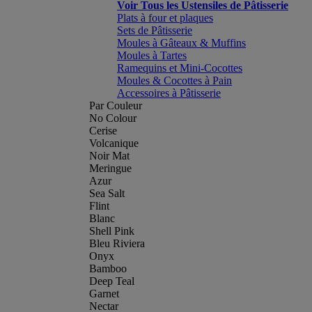
Voir Tous les Ustensiles de Pâtisserie
Plats à four et plaques
Sets de Pâtisserie
Moules à Gâteaux & Muffins
Moules à Tartes
Ramequins et Mini-Cocottes
Moules & Cocottes à Pain
Accessoires à Pâtisserie
Par Couleur
No Colour
Cerise
Volcanique
Noir Mat
Meringue
Azur
Sea Salt
Flint
Blanc
Shell Pink
Bleu Riviera
Onyx
Bamboo
Deep Teal
Garnet
Nectar