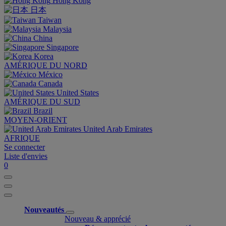
Hong Kong
日本
Taiwan
Malaysia
China
Singapore
Korea
AMÉRIQUE DU NORD
México
Canada
United States
AMÉRIQUE DU SUD
Brazil
MOYEN-ORIENT
United Arab Emirates
AFRIQUE
Se connecter
Liste d'envies
0
Nouveautés
Nouveau & apprécié