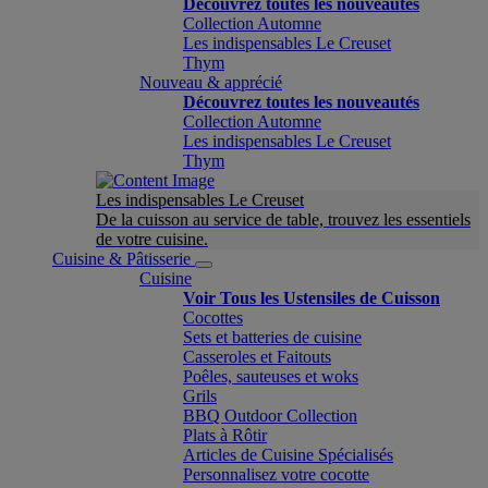
Découvrez toutes les nouveautés
Collection Automne
Les indispensables Le Creuset
Thym
Nouveau & apprécié
Découvrez toutes les nouveautés
Collection Automne
Les indispensables Le Creuset
Thym
Les indispensables Le Creuset
De la cuisson au service de table, trouvez les essentiels
de votre cuisine.
Cuisine & Pâtisserie
Cuisine
Voir Tous les Ustensiles de Cuisson
Cocottes
Sets et batteries de cuisine
Casseroles et Faitouts
Poêles, sauteuses et woks
Grils
BBQ Outdoor Collection
Plats à Rôtir
Articles de Cuisine Spécialisés
Personnalisez votre cocotte