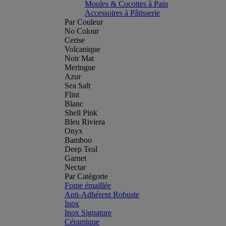
Moules & Cocottes à Pain
Accessoires à Pâtisserie
Par Couleur
No Colour
Cerise
Volcanique
Noir Mat
Meringue
Azur
Sea Salt
Flint
Blanc
Shell Pink
Bleu Riviera
Onyx
Bamboo
Deep Teal
Garnet
Nectar
Par Catégorie
Fonte émaillée
Anti-Adhérent Robuste
Inox
Inox Signature
Céramique