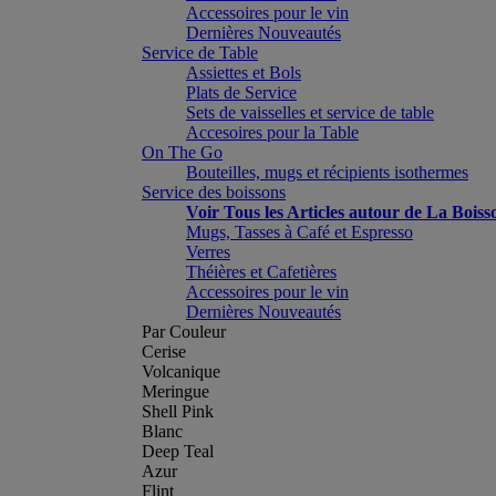
Accessoires pour le vin
Dernières Nouveautés
Service de Table
Assiettes et Bols
Plats de Service
Sets de vaisselles et service de table
Accesoires pour la Table
On The Go
Bouteilles, mugs et récipients isothermes
Service des boissons
Voir Tous les Articles autour de La Boiss
Mugs, Tasses à Café et Espresso
Verres
Théières et Cafetières
Accessoires pour le vin
Dernières Nouveautés
Par Couleur
Cerise
Volcanique
Meringue
Shell Pink
Blanc
Deep Teal
Azur
Flint