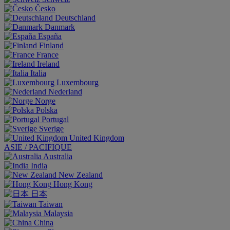
Česko
Deutschland
Danmark
España
Finland
France
Ireland
Italia
Luxembourg
Nederland
Norge
Polska
Portugal
Sverige
United Kingdom
ASIE / PACIFIQUE
Australia
India
New Zealand
Hong Kong
日本
Taiwan
Malaysia
China