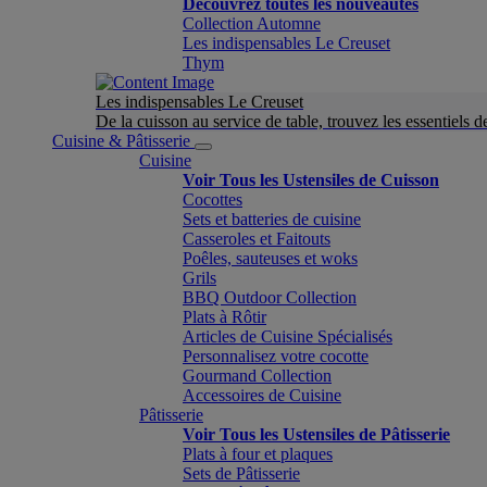
Découvrez toutes les nouveautés
Collection Automne
Les indispensables Le Creuset
Thym
Les indispensables Le Creuset
De la cuisson au service de table, trouvez les essentiels d
Cuisine & Pâtisserie
Cuisine
Voir Tous les Ustensiles de Cuisson
Cocottes
Sets et batteries de cuisine
Casseroles et Faitouts
Poêles, sauteuses et woks
Grils
BBQ Outdoor Collection
Plats à Rôtir
Articles de Cuisine Spécialisés
Personnalisez votre cocotte
Gourmand Collection
Accessoires de Cuisine
Pâtisserie
Voir Tous les Ustensiles de Pâtisserie
Plats à four et plaques
Sets de Pâtisserie