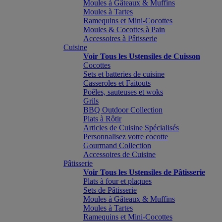
Moules à Gâteaux & Muffins
Moules à Tartes
Ramequins et Mini-Cocottes
Moules & Cocottes à Pain
Accessoires à Pâtisserie
Cuisine
Voir Tous les Ustensiles de Cuisson
Cocottes
Sets et batteries de cuisine
Casseroles et Faitouts
Poêles, sauteuses et woks
Grils
BBQ Outdoor Collection
Plats à Rôtir
Articles de Cuisine Spécialisés
Personnalisez votre cocotte
Gourmand Collection
Accessoires de Cuisine
Pâtisserie
Voir Tous les Ustensiles de Pâtisserie
Plats à four et plaques
Sets de Pâtisserie
Moules à Gâteaux & Muffins
Moules à Tartes
Ramequins et Mini-Cocottes