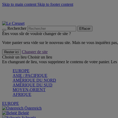
Skip to main content
Skip to footer content
Faites vivre l’été avec la Collection BBQ Outdoor & Thym -
Cra
Les indispensables Le Creuset -
Craquez
Newsletter: Inscrivez-vous et économisez 10%! -
Inscrivez-vous 
Rechercher
Effacer
Êtes vous sûr de vouloir changer de site ?
Votre panier sera vide sur le nouveau site. Mais ne vous inquiétez pas, 
Changer de site
Rester ici
Choisir un lieu
Choisir un lieu
En changeant de lieu, vous supprimez le contenu de votre panier. Les 
EUROPE
ASIE / PACIFIQUE
AMÉRIQUE DU NORD
AMÉRIQUE DU SUD
MOYEN-ORIENT
AFRIQUE
EUROPE
Österreich
België
Schweiz