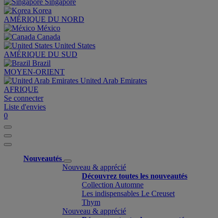
Singapore
Korea
AMÉRIQUE DU NORD
México
Canada
United States
AMÉRIQUE DU SUD
Brazil
MOYEN-ORIENT
United Arab Emirates
AFRIQUE
Se connecter
Liste d'envies
0
Nouveautés
Nouveau & apprécié
Découvrez toutes les nouveautés
Collection Automne
Les indispensables Le Creuset
Thym
Nouveau & apprécié