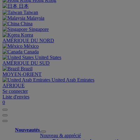
Hong Kong
日本
Taiwan
Malaysia
China
Singapore
Korea
AMÉRIQUE DU NORD
México
Canada
United States
AMÉRIQUE DU SUD
Brazil
MOYEN-ORIENT
United Arab Emirates
AFRIQUE
Se connecter
Liste d'envies
0
Nouveautés
Nouveau & apprécié