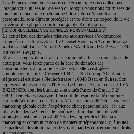
Les données personnelles vous concernant, que nous collectons
lorsque vous utilisez le Site web ou lorsque vous nous fournissez de
toute autre façon une quelconque information d’identification
personnelle, sont dûment protégées et vos droits au respect de la vie
privée sont expliqués sous le paragraphe 8 ci-dessous.
2. QUI RECUEILLE VOS DONNEES PERSONNELLES ?
Le contrôleur des données relatives aux services d’e-commerce
proposés sur le Site web est Le Creuset Benelux SA, dont le siège
social est établi à Le Creuset Benelux SA, 4 Rue de la Presse, 1000
Bruxelles, Belgique.
Si vous acceptez de recevoir des communications commerciales de
notre part, vous ferez partie de la base de données des
consommateurs du groupe Le Creuset. Celle-ci est gérée
conjointement, par Le Creuset BENELUX et Group AG, dont le
siège social est situé à Neuhofstrasse 4, 6340 Baar, en Suisse. Son
représentant désigné dans l'UE est Le Creuset SL, numéro de TVA
B62153630, dont les bureaux sont situés Paseo de Gracia 9 2º,
08007 Barcelone, Espagne. L’accord de responsabilité conjointe
pourvoit (a) à Le Creuset Group AG la responsabilité de la stratégie
marketing globale et de l’expérience client personnalisée ; (b) aux
filiales locales Le Creuset le bénéfice et l’implantation de cette
stratégie, ainsi que la possibilité de développer des initiatives
marketing et communication de manière indépendante ; (c) à toutes
les parties le devoir de traiter de vos demandes concernant vos droits
sur vos données.