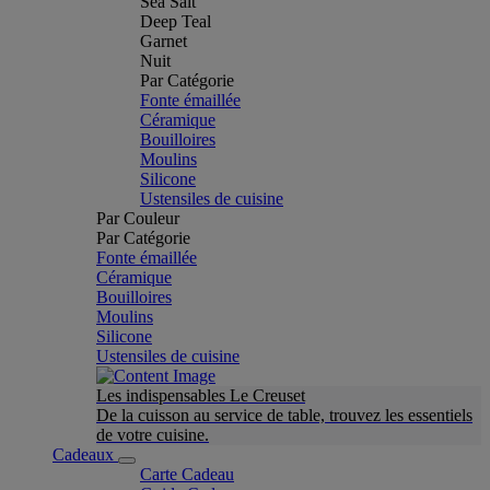
Sea Salt
Deep Teal
Garnet
Nuit
Par Catégorie
Fonte émaillée
Céramique
Bouilloires
Moulins
Silicone
Ustensiles de cuisine
Par Couleur
Par Catégorie
Fonte émaillée
Céramique
Bouilloires
Moulins
Silicone
Ustensiles de cuisine
Les indispensables Le Creuset
De la cuisson au service de table, trouvez les essentiels
de votre cuisine.
Cadeaux
Carte Cadeau