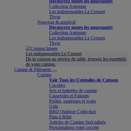
Découvrez toutes les nouveautés
Collection Automne
Les indispensables Le Creuset
Thym
Nouveau & apprécié
Découvrez toutes les nouveautés
Collection Automne
Les indispensables Le Creuset
Thym
Les indispensables Le Creuset
De la cuisson au service de table, trouvez les essentiels
de votre cuisine.
Cuisine & Pâtisserie
Cuisine
Voir Tous les Ustensiles de Cuisson
Cocottes
Sets et batteries de cuisine
Casseroles et Faitouts
Poêles, sauteuses et woks
Grils
BBQ Outdoor Collection
Plats à Rôtir
Articles de Cuisine Spécialisés
Personnalisez votre cocotte