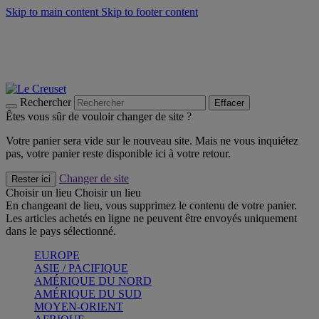
Skip to main content
Skip to footer content
Faites vivre l’été avec la Collection BBQ Outdoor & Thym -
Craquez
Les indispensables Le Creuset -
Craquez
Newsletter: Inscrivez-vous et économisez 10%! -
Inscrivez-vous
maintenant
Rechercher
Effacer
Êtes vous sûr de vouloir changer de site ?
Votre panier sera vide sur le nouveau site. Mais ne vous inquiétez
pas, votre panier reste disponible ici à votre retour.
Changer de site
Rester ici
Choisir un lieu
Choisir un lieu
En changeant de lieu, vous supprimez le contenu de votre panier.
Les articles achetés en ligne ne peuvent être envoyés uniquement
dans le pays sélectionné.
EUROPE
ASIE / PACIFIQUE
AMÉRIQUE DU NORD
AMÉRIQUE DU SUD
MOYEN-ORIENT