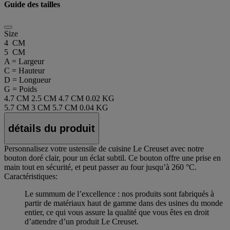
Guide des tailles
Size
4 CM
5 CM
A = Largeur
C = Hauteur
D = Longueur
G = Poids
4.7 CM
2.5 CM
4.7 CM
0.02 KG
5.7 CM
3 CM
5.7 CM
0.04 KG
détails du produit
Personnalisez votre ustensile de cuisine Le Creuset avec notre
bouton doré clair, pour un éclat subtil. Ce bouton offre une prise en
main tout en sécurité, et peut passer au four jusqu’à 260 °C.
Caractéristiques:
Le summum de l’excellence : nos produits sont fabriqués à
partir de matériaux haut de gamme dans des usines du monde
entier, ce qui vous assure la qualité que vous êtes en droit
d’attendre d’un produit Le Creuset.