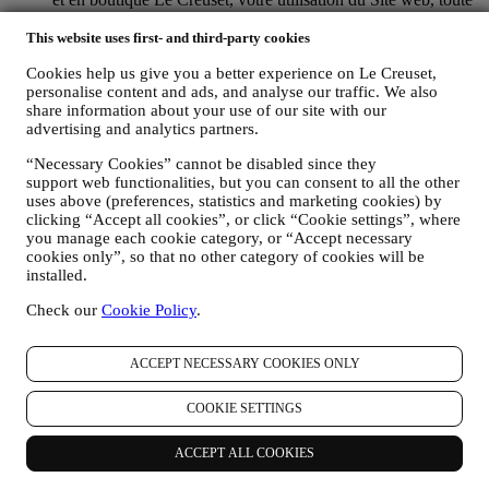
assistance après-vente ultérieure ou votre participation à nos
concours. Nous pourrons avoir à traiter certaines données
This website uses first- and third-party cookies
vous concernant pour gérer nos obligations administratives
Cookies help us give you a better experience on Le Creuset,
liées à notre relation contractuelle avec vous, telles que la
personalise content and ads, and analyse our traffic. We also
comptabilité, la facturation et certaines vérifications, la
share information about your use of our site with our
vérification des paiements par carte, le dépistage de la fraude,
advertising and analytics partners.
la sécurité, la sécurisation et les tests de nos systèmes, la
maintenance et les analyses statistiques. Occasionnellement,
“Necessary Cookies” cannot be disabled since they
nous pourrons avoir à vous contacter pour des raisons
support web functionalities, but you can consent to all the other
administratives ou opérationnelles, comme par exemple
uses above (preferences, statistics and marketing cookies) by
l’envoi d’une confirmation de commande. Nous utiliserons
clicking “Accept all cookies”, or click “Cookie settings”, where
aussi vos données personnelles pour répondre à vos demandes
you manage each cookie category, or “Accept necessary
transmises par notre Site web ou par d’autres canaux. Cette
cookies only”, so that no other category of cookies will be
activité de traitement est requise pour nous permettre de
installed.
prester nos services à votre intention. Nous pouvons traiter
Check our
Cookie Policy
.
vos données en fonction de notre intérêt légitime (dûment
équilibré avec vos droits et libertés) pour vous envoyer des e-
mails de suivi dans le cas où vous auriez ajouté des articles
ACCEPT NECESSARY COOKIES ONLY
dans votre panier sans finaliser votre achat en ligne. Si vous
ne finalisez pas l'achat dans un certain délai, aucune autre
COOKIE SETTINGS
communication de suivi ne sera envoyée.
POUR VOUS INFORMER À PROPOS DES
NOUVELLES ET OFFRES CONCERNANT LES
ACCEPT ALL COOKIES
PRODUITS LE CREUSET