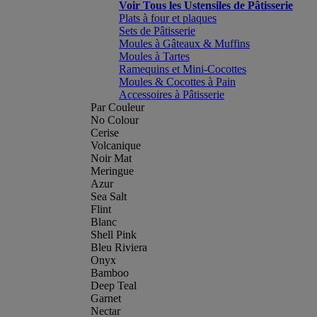
Voir Tous les Ustensiles de Pâtisserie
Plats à four et plaques
Sets de Pâtisserie
Moules à Gâteaux & Muffins
Moules à Tartes
Ramequins et Mini-Cocottes
Moules & Cocottes à Pain
Accessoires à Pâtisserie
Par Couleur
No Colour
Cerise
Volcanique
Noir Mat
Meringue
Azur
Sea Salt
Flint
Blanc
Shell Pink
Bleu Riviera
Onyx
Bamboo
Deep Teal
Garnet
Nectar