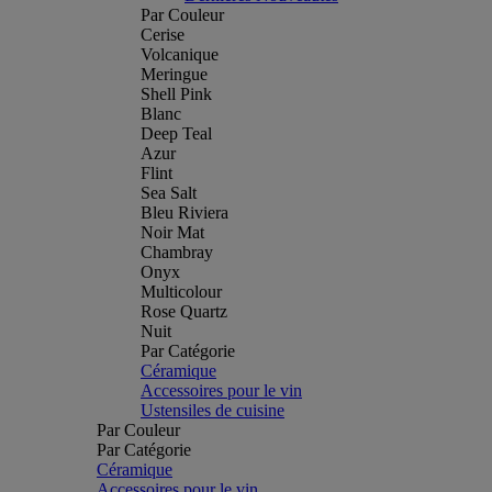
Par Couleur
Cerise
Volcanique
Meringue
Shell Pink
Blanc
Deep Teal
Azur
Flint
Sea Salt
Bleu Riviera
Noir Mat
Chambray
Onyx
Multicolour
Rose Quartz
Nuit
Par Catégorie
Céramique
Accessoires pour le vin
Ustensiles de cuisine
Par Couleur
Par Catégorie
Céramique
Accessoires pour le vin