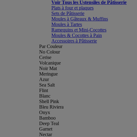
Voir Tous les Ustensiles de Pâtisserie
Plats à four et plaques
Sets de Pâtisserie
Moules à Gâteaux & Muffins
Moules à Tartes
Ramequins et Mini-Cocottes
Moules & Cocottes à Pain
Accessoires à Pâtisserie
Par Couleur
No Colour
Cerise
Volcanique
Noir Mat
Meringue
Azur
Sea Salt
Flint
Blanc
Shell Pink
Bleu Riviera
Onyx
Bamboo
Deep Teal
Garnet
Nectar