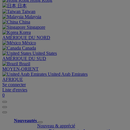
Hong Kong
日本
Taiwan
Malaysia
China
Singapore
Korea
AMÉRIQUE DU NORD
México
Canada
United States
AMÉRIQUE DU SUD
Brazil
MOYEN-ORIENT
United Arab Emirates
AFRIQUE
Se connecter
Liste d'envies
0
Nouveautés
Nouveau & apprécié