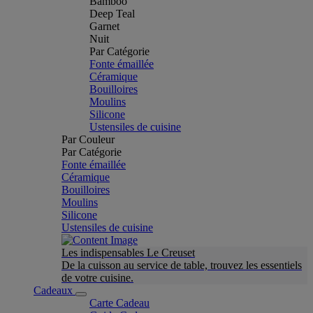
Bamboo
Deep Teal
Garnet
Nuit
Par Catégorie
Fonte émaillée
Céramique
Bouilloires
Moulins
Silicone
Ustensiles de cuisine
Par Couleur
Par Catégorie
Fonte émaillée
Céramique
Bouilloires
Moulins
Silicone
Ustensiles de cuisine
Les indispensables Le Creuset
De la cuisson au service de table, trouvez les essentiels
de votre cuisine.
Cadeaux
Carte Cadeau