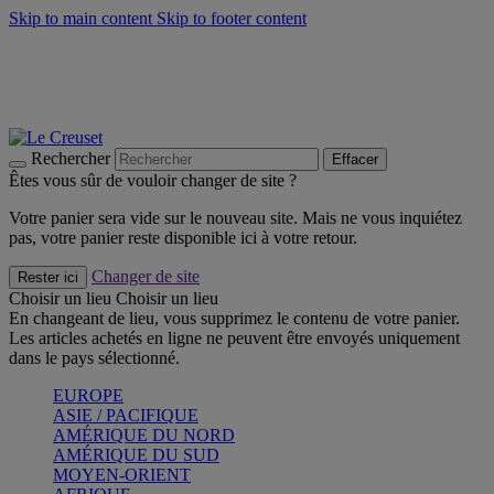
Skip to main content
Skip to footer content
Faites vivre l’été avec la Collection BBQ Outdoor & Thym -
Craquez
Les indispensables Le Creuset -
Craquez
Newsletter: Inscrivez-vous et économisez 10%! -
Inscrivez-vous
maintenant
Rechercher
Effacer
Êtes vous sûr de vouloir changer de site ?
Votre panier sera vide sur le nouveau site. Mais ne vous inquiétez
pas, votre panier reste disponible ici à votre retour.
Changer de site
Rester ici
Choisir un lieu
Choisir un lieu
En changeant de lieu, vous supprimez le contenu de votre panier.
Les articles achetés en ligne ne peuvent être envoyés uniquement
dans le pays sélectionné.
EUROPE
ASIE / PACIFIQUE
AMÉRIQUE DU NORD
AMÉRIQUE DU SUD
MOYEN-ORIENT