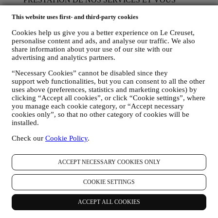
PROPOSER NOTRE ASSISTANCE.
Nous utiliserons vos données pour gérer notre relation
This website uses first- and third-party cookies
contractuelle avec vous, vos achats de produits sur le Site web
Cookies help us give you a better experience on Le Creuset,
et en boutique Le Creuset, votre utilisation du Site web, toute
personalise content and ads, and analyse our traffic. We also
assistance après-vente ultérieure ou votre participation à nos
share information about your use of our site with our
concours. Nous pourrons avoir à traiter certaines données
advertising and analytics partners.
vous concernant pour gérer nos obligations administratives
liées à notre relation contractuelle avec vous, telles que la
“Necessary Cookies” cannot be disabled since they
comptabilité, la facturation et certaines vérifications, la
support web functionalities, but you can consent to all the other
vérification des paiements par carte, le dépistage de la fraude,
uses above (preferences, statistics and marketing cookies) by
la sécurité, la sécurisation et les tests de nos systèmes, la
clicking “Accept all cookies”, or click “Cookie settings”, where
maintenance et les analyses statistiques. Occasionnellement,
you manage each cookie category, or “Accept necessary
nous pourrons avoir à vous contacter pour des raisons
cookies only”, so that no other category of cookies will be
administratives ou opérationnelles, comme par exemple
installed.
l’envoi d’une confirmation de commande. Nous utiliserons
Check our
Cookie Policy
.
aussi vos données personnelles pour répondre à vos demandes
transmises par notre Site web ou par d’autres canaux. Cette
activité de traitement est requise pour nous permettre de
ACCEPT NECESSARY COOKIES ONLY
prester nos services à votre intention. Nous pouvons traiter
vos données en fonction de notre intérêt légitime (dûment
COOKIE SETTINGS
équilibré avec vos droits et libertés) pour vous envoyer des e-
mails de suivi dans le cas où vous auriez ajouté des articles
dans votre panier sans finaliser votre achat en ligne. Si vous
ACCEPT ALL COOKIES
ne finalisez pas l'achat dans un certain délai, aucune autre