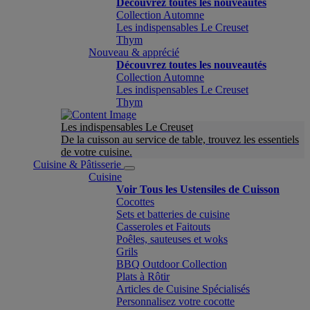
Découvrez toutes les nouveautés
Collection Automne
Les indispensables Le Creuset
Thym
Nouveau & apprécié
Découvrez toutes les nouveautés
Collection Automne
Les indispensables Le Creuset
Thym
Les indispensables Le Creuset
De la cuisson au service de table, trouvez les essentiels
de votre cuisine.
Cuisine & Pâtisserie
Cuisine
Voir Tous les Ustensiles de Cuisson
Cocottes
Sets et batteries de cuisine
Casseroles et Faitouts
Poêles, sauteuses et woks
Grils
BBQ Outdoor Collection
Plats à Rôtir
Articles de Cuisine Spécialisés
Personnalisez votre cocotte