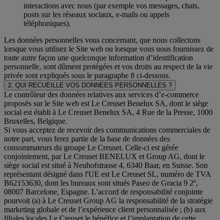
interactions avec nous (par exemple vos messages, chats,
posts sur les réseaux sociaux, e-mails ou appels
téléphoniques).
Les données personnelles vous concernant, que nous collectons
lorsque vous utilisez le Site web ou lorsque vous nous fournissez de
toute autre façon une quelconque information d’identification
personnelle, sont dûment protégées et vos droits au respect de la vie
privée sont expliqués sous le paragraphe 8 ci-dessous.
2. QUI RECUEILLE VOS DONNEES PERSONNELLES ?
Le contrôleur des données relatives aux services d’e-commerce
proposés sur le Site web est Le Creuset Benelux SA, dont le siège
social est établi à Le Creuset Benelux SA, 4 Rue de la Presse, 1000
Bruxelles, Belgique.
Si vous acceptez de recevoir des communications commerciales de
notre part, vous ferez partie de la base de données des
consommateurs du groupe Le Creuset. Celle-ci est gérée
conjointement, par Le Creuset BENELUX et Group AG, dont le
siège social est situé à Neuhofstrasse 4, 6340 Baar, en Suisse. Son
représentant désigné dans l'UE est Le Creuset SL, numéro de TVA
B62153630, dont les bureaux sont situés Paseo de Gracia 9 2º,
08007 Barcelone, Espagne. L’accord de responsabilité conjointe
pourvoit (a) à Le Creuset Group AG la responsabilité de la stratégie
marketing globale et de l’expérience client personnalisée ; (b) aux
filiales locales Le Creuset le bénéfice et l’implantation de cette