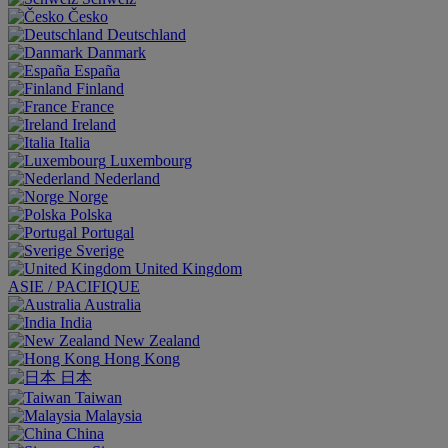
Česko
Deutschland
Danmark
España
Finland
France
Ireland
Italia
Luxembourg
Nederland
Norge
Polska
Portugal
Sverige
United Kingdom
ASIE / PACIFIQUE
Australia
India
New Zealand
Hong Kong
日本
Taiwan
Malaysia
China