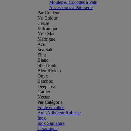
Moules & Cocottes à Pain
Accessoires à Pâtisserie
Par Couleur
No Colour
Cerise
Volcanique
Noir Mat
Meringue
Azur
Sea Salt
Flint
Blanc
Shell Pink
Bleu Riviera
Onyx
Bamboo
Deep Teal
Garnet
Nectar
Par Catégorie
Fonte émaillée
Anti-Adhérent Robuste
Inox
Inox Signature
Céramique