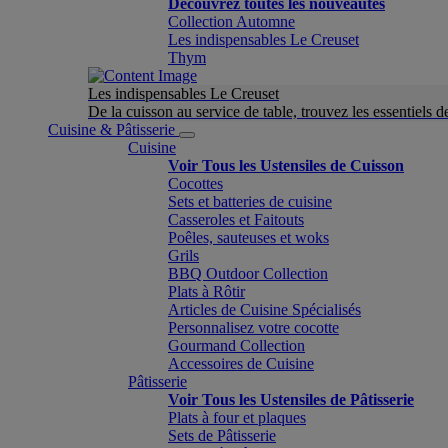
Découvrez toutes les nouveautés
Collection Automne
Les indispensables Le Creuset
Thym
Les indispensables Le Creuset
De la cuisson au service de table, trouvez les essentiels d
Cuisine & Pâtisserie
Cuisine
Voir Tous les Ustensiles de Cuisson
Cocottes
Sets et batteries de cuisine
Casseroles et Faitouts
Poêles, sauteuses et woks
Grils
BBQ Outdoor Collection
Plats à Rôtir
Articles de Cuisine Spécialisés
Personnalisez votre cocotte
Gourmand Collection
Accessoires de Cuisine
Pâtisserie
Voir Tous les Ustensiles de Pâtisserie
Plats à four et plaques
Sets de Pâtisserie