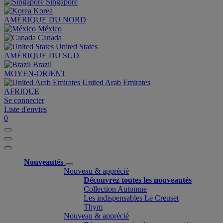
Singapore
Korea
AMÉRIQUE DU NORD
México
Canada
United States
AMÉRIQUE DU SUD
Brazil
MOYEN-ORIENT
United Arab Emirates
AFRIQUE
Se connecter
Liste d'envies
0
Nouveautés
Nouveau & apprécié
Découvrez toutes les nouveautés
Collection Automne
Les indispensables Le Creuset
Thym
Nouveau & apprécié