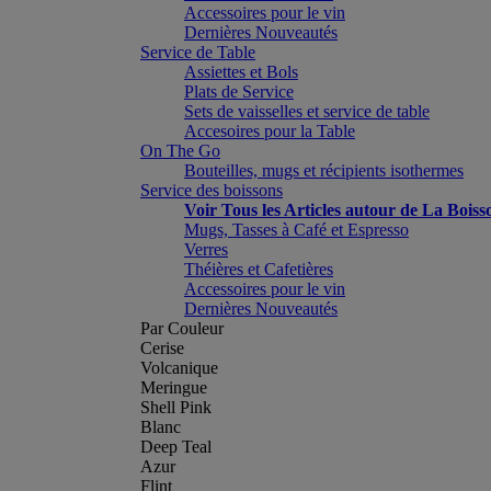
Accessoires pour le vin
Dernières Nouveautés
Service de Table
Assiettes et Bols
Plats de Service
Sets de vaisselles et service de table
Accesoires pour la Table
On The Go
Bouteilles, mugs et récipients isothermes
Service des boissons
Voir Tous les Articles autour de La Boiss
Mugs, Tasses à Café et Espresso
Verres
Théières et Cafetières
Accessoires pour le vin
Dernières Nouveautés
Par Couleur
Cerise
Volcanique
Meringue
Shell Pink
Blanc
Deep Teal
Azur
Flint