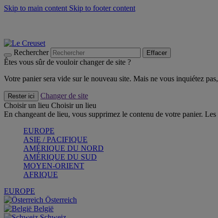
Skip to main content
Skip to footer content
Faites vivre l’été avec la Collection BBQ Outdoor & Thym -
Cra
Les indispensables Le Creuset -
Craquez
Newsletter: Inscrivez-vous et économisez 10%! -
Inscrivez-vous 
Rechercher
Effacer
Êtes vous sûr de vouloir changer de site ?
Votre panier sera vide sur le nouveau site. Mais ne vous inquiétez pas, 
Changer de site
Rester ici
Choisir un lieu
Choisir un lieu
En changeant de lieu, vous supprimez le contenu de votre panier. Les 
EUROPE
ASIE / PACIFIQUE
AMÉRIQUE DU NORD
AMÉRIQUE DU SUD
MOYEN-ORIENT
AFRIQUE
EUROPE
Österreich
België
Schweiz