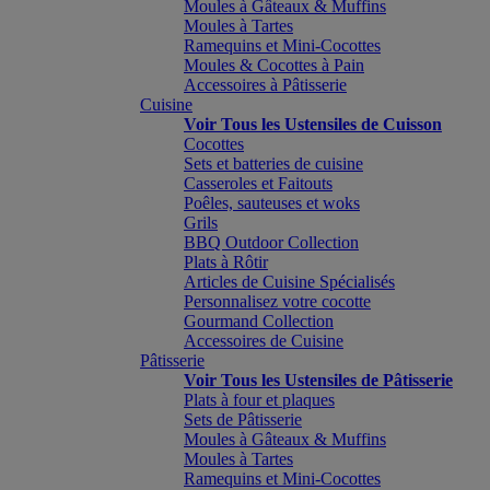
Moules à Gâteaux & Muffins
Moules à Tartes
Ramequins et Mini-Cocottes
Moules & Cocottes à Pain
Accessoires à Pâtisserie
Cuisine
Voir Tous les Ustensiles de Cuisson
Cocottes
Sets et batteries de cuisine
Casseroles et Faitouts
Poêles, sauteuses et woks
Grils
BBQ Outdoor Collection
Plats à Rôtir
Articles de Cuisine Spécialisés
Personnalisez votre cocotte
Gourmand Collection
Accessoires de Cuisine
Pâtisserie
Voir Tous les Ustensiles de Pâtisserie
Plats à four et plaques
Sets de Pâtisserie
Moules à Gâteaux & Muffins
Moules à Tartes
Ramequins et Mini-Cocottes