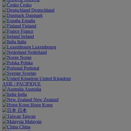
Česko
Deutschland
Danmark
España
Finland
France
Ireland
Italia
Luxembourg
Nederland
Norge
Polska
Portugal
Sverige
United Kingdom
ASIE / PACIFIQUE
Australia
India
New Zealand
Hong Kong
日本
Taiwan
Malaysia
China