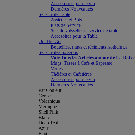
Accessoires pour le vin
Dernières Nouveautés
Service de Table
Assiettes et Bols
Plats de Service
Sets de vaisselles et service de table
Accesoires pour la Table
On The Go
Bouteilles, mugs et récipients isothermes
Service des boissons
Voir Tous les Articles autour de La Boiss
Mugs, Tasses à Café et Espresso
Verres
Théières et Cafetières
Accessoires pour le vin
Dernières Nouveautés
Par Couleur
Cerise
Volcanique
Meringue
Shell Pink
Blanc
Deep Teal
Azur
Flint