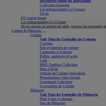
Découvrez toutes les nouveautés
Collection Automne
Les indispensables Le Creuset
Thym
Les indispensables Le Creuset
De la cuisson au service de table, trouvez les essentiels d
Cuisine & Pâtisserie
Cuisine
Voir Tous les Ustensiles de Cuisson
Cocottes
Sets et batteries de cuisine
Casseroles et Faitouts
Poêles, sauteuses et woks
Grils
BBQ Outdoor Collection
Plats à Rôtir
Articles de Cuisine Spécialisés
Personnalisez votre cocotte
Gourmand Collection
Accessoires de Cuisine
Pâtisserie
Voir Tous les Ustensiles de Pâtisserie
Plats à four et plaques
Sets de Pâtisserie