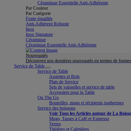
Céramique Essentielle Anti-Adhérente
Par Couleur
Par Catégorie
Fonte émaillée
Anti-Adhérent Robuste
Inox
Inox Signature
Céramique
Céramique Essentielle Anti-Adhérente
Nouveautés
Découvrez nos dernières nouveautés en termes de formes 
Service de Table
Service de Table
Assiettes et Bols
Plats de Service
Sets de vaisselles et service de table
Accesoires pour la Table
On The Go
Bouteilles, mugs et récipients isothermes
Service des boissons
Voir Tous les Articles autour de La Boiss
Mugs, Tasses à Café et Espresso
Verres
Théières et Cafetières