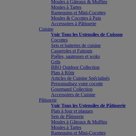
Moules à Gâteaux & Muffins
Moules à Tartes
Ramequins et Mini-Cocottes
Moules & Cocottes à Pain
Accessoires à Pâtisserie
Cuisine
Voir Tous les Ustensiles de Cuisson
Cocottes
Sets et batteries de cuisine
Casseroles et Faitouts
Poêles, sauteuses et woks
Grils
BBQ Outdoor Collection
Plats à Rôtir
Articles de Cuisine Spécialisés
Personnalisez votre cocotte
Gourmand Collection
Accessoires de Cuisine
Pâtisserie
Voir Tous les Ustensiles de Pâtisserie
Plats à four et plaques
Sets de Pâtisserie
Moules à Gâteaux & Muffins
Moules à Tartes
Ramequins et Mini-Cocottes