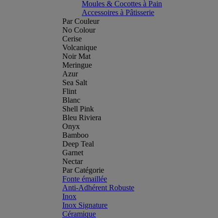
Moules & Cocottes à Pain
Accessoires à Pâtisserie
Par Couleur
No Colour
Cerise
Volcanique
Noir Mat
Meringue
Azur
Sea Salt
Flint
Blanc
Shell Pink
Bleu Riviera
Onyx
Bamboo
Deep Teal
Garnet
Nectar
Par Catégorie
Fonte émaillée
Anti-Adhérent Robuste
Inox
Inox Signature
Céramique