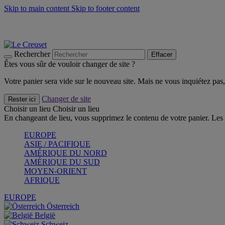
Skip to main content
Skip to footer content
Faites vivre l’été avec la Collection BBQ Outdoor & Thym -
Cra
Les indispensables Le Creuset -
Craquez
Newsletter: Inscrivez-vous et économisez 10%! -
Inscrivez-vous 
Rechercher
Effacer
Êtes vous sûr de vouloir changer de site ?
Votre panier sera vide sur le nouveau site. Mais ne vous inquiétez pas, 
Changer de site
Rester ici
Choisir un lieu
Choisir un lieu
En changeant de lieu, vous supprimez le contenu de votre panier. Les 
EUROPE
ASIE / PACIFIQUE
AMÉRIQUE DU NORD
AMÉRIQUE DU SUD
MOYEN-ORIENT
AFRIQUE
EUROPE
Österreich
België
Schweiz