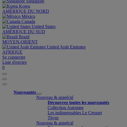
Singapore
Korea
AMÉRIQUE DU NORD
México
Canada
United States
AMÉRIQUE DU SUD
Brazil
MOYEN-ORIENT
United Arab Emirates
AFRIQUE
Se connecter
Liste d'envies
0
Nouveautés
Nouveau & apprécié
Découvrez toutes les nouveautés
Collection Automne
Les indispensables Le Creuset
Thym
Nouveau & apprécié