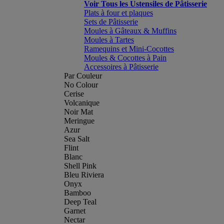
Voir Tous les Ustensiles de Pâtisserie
Plats à four et plaques
Sets de Pâtisserie
Moules à Gâteaux & Muffins
Moules à Tartes
Ramequins et Mini-Cocottes
Moules & Cocottes à Pain
Accessoires à Pâtisserie
Par Couleur
No Colour
Cerise
Volcanique
Noir Mat
Meringue
Azur
Sea Salt
Flint
Blanc
Shell Pink
Bleu Riviera
Onyx
Bamboo
Deep Teal
Garnet
Nectar