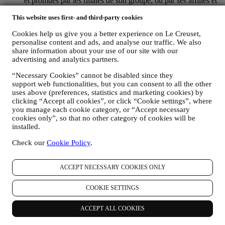
et promues par les filiales de son groupe, ou par ses affiliés et
partenaires locaux, ceci en fonction de vos préférences. Nous
This website uses first- and third-party cookies
vous contacterons par e-mail, par SMS ou par les réseaux
sociaux, mais aussi en utilisant des moyens automatisés. De
Cookies help us give you a better experience on Le Creuset,
telles communications seront liées aux produits Le Creuset,
personalise content and ads, and analyse our traffic. We also
aux ouvertures de nouveaux magasins, aux événements
share information about your use of our site with our
exclusifs, concours, enquêtes et démonstrations organisés par
advertising and analytics partners.
Le Creuset ou à des offres spéciales qui pourraient vous
intéresser. Ces communications pourront être sélectionnées ou
“Necessary Cookies” cannot be disabled since they
rédigées spécialement à votre intention, sur base de données
support web functionalities, but you can consent to all the other
vous concernant, telles que votre situation géographique,
uses above (preferences, statistics and marketing cookies) by
l’historique de vos achats ou vos préférences en ce qui
clicking “Accept all cookies”, or click “Cookie settings”, where
concerne nos produits. Nous utiliserons ces données pour
you manage each cookie category, or “Accept necessary
mieux cerner vos centres d’intérêt. Ceci nous permettra de
cookies only”, so that no other category of cookies will be
personnaliser nos communications afin de les rendre plus
installed.
pertinentes et intéressantes. Il n’y aura aucun autre effet. Nous
Check our
Cookie Policy
.
collectons aussi des données statistiques concernant
l’ouverture des e-mails et les clics, utilisant à cet effet des
technologies industrielles standard pour nous aider dans le
ACCEPT NECESSARY COOKIES ONLY
monitoring de nos lettres d’information. Ce traitement est basé
sur votre consentement à recevoir nos communications de
COOKIE SETTINGS
marketing personnalisées. Ce choix de participation peut être
exercé lors de la collecte des informations personnelles, en
cochant la case appropriée.
ACCEPT ALL COOKIES
Désabonnement :