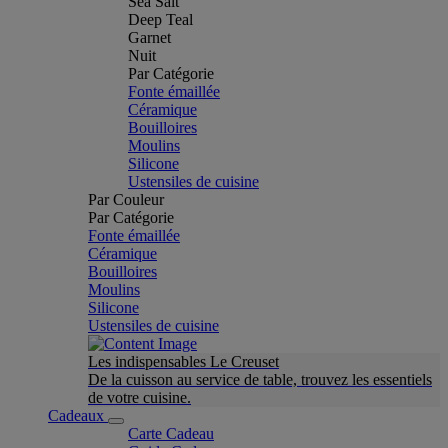
Sea Salt
Deep Teal
Garnet
Nuit
Par Catégorie
Fonte émaillée
Céramique
Bouilloires
Moulins
Silicone
Ustensiles de cuisine
Par Couleur
Par Catégorie
Fonte émaillée
Céramique
Bouilloires
Moulins
Silicone
Ustensiles de cuisine
Les indispensables Le Creuset
De la cuisson au service de table, trouvez les essentiels
de votre cuisine.
Cadeaux
Carte Cadeau