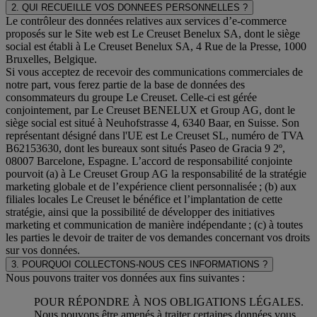
2. QUI RECUEILLE VOS DONNEES PERSONNELLES ?
Le contrôleur des données relatives aux services d’e-commerce
proposés sur le Site web est Le Creuset Benelux SA, dont le siège
social est établi à Le Creuset Benelux SA, 4 Rue de la Presse, 1000
Bruxelles, Belgique.
Si vous acceptez de recevoir des communications commerciales de
notre part, vous ferez partie de la base de données des
consommateurs du groupe Le Creuset. Celle-ci est gérée
conjointement, par Le Creuset BENELUX et Group AG, dont le
siège social est situé à Neuhofstrasse 4, 6340 Baar, en Suisse. Son
représentant désigné dans l'UE est Le Creuset SL, numéro de TVA
B62153630, dont les bureaux sont situés Paseo de Gracia 9 2º,
08007 Barcelone, Espagne. L’accord de responsabilité conjointe
pourvoit (a) à Le Creuset Group AG la responsabilité de la stratégie
marketing globale et de l’expérience client personnalisée ; (b) aux
filiales locales Le Creuset le bénéfice et l’implantation de cette
stratégie, ainsi que la possibilité de développer des initiatives
marketing et communication de manière indépendante ; (c) à toutes
les parties le devoir de traiter de vos demandes concernant vos droits
sur vos données.
3. POURQUOI COLLECTONS-NOUS CES INFORMATIONS ?
Nous pouvons traiter vos données aux fins suivantes :
POUR RÉPONDRE À NOS OBLIGATIONS LÉGALES.
Nous pouvons être amenés à traiter certaines données vous