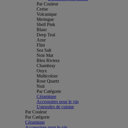
Par Couleur
Cerise
Volcanique
Meringue
Shell Pink
Blanc
Deep Teal
Azur
Flint
Sea Salt
Noir Mat
Bleu Riviera
Chambray
Onyx
Multicolour
Rose Quartz
Nuit
Par Catégorie
Céramique
Accessoires pour le vin
Ustensiles de cuisine
Par Couleur
Par Catégorie
Céramique
Accessoires pour le vin