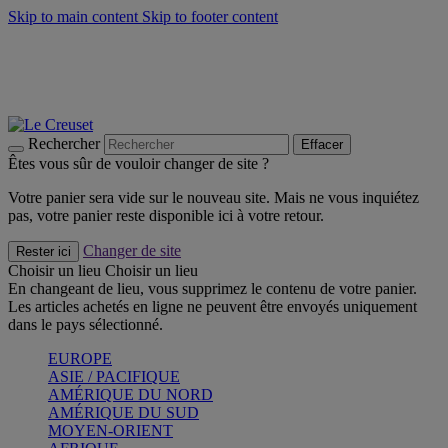
Skip to main content
Skip to footer content
Faites vivre l’été avec la Collection BBQ Outdoor & Thym -
Craquez
Les indispensables Le Creuset -
Craquez
Newsletter: Inscrivez-vous et économisez 10%! -
Inscrivez-vous
maintenant
Rechercher
Effacer
Êtes vous sûr de vouloir changer de site ?
Votre panier sera vide sur le nouveau site. Mais ne vous inquiétez
pas, votre panier reste disponible ici à votre retour.
Changer de site
Rester ici
Choisir un lieu
Choisir un lieu
En changeant de lieu, vous supprimez le contenu de votre panier.
Les articles achetés en ligne ne peuvent être envoyés uniquement
dans le pays sélectionné.
EUROPE
ASIE / PACIFIQUE
AMÉRIQUE DU NORD
AMÉRIQUE DU SUD
MOYEN-ORIENT