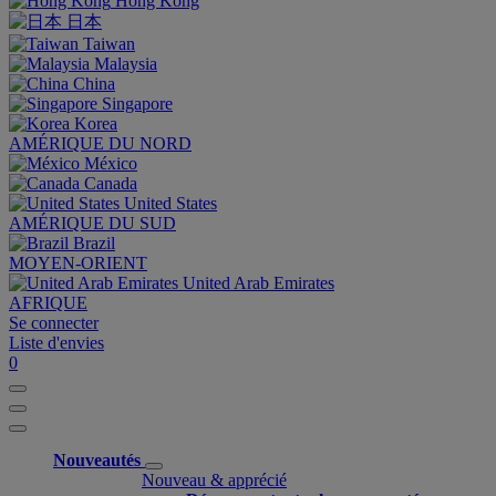
Hong Kong
日本
Taiwan
Malaysia
China
Singapore
Korea
AMÉRIQUE DU NORD
México
Canada
United States
AMÉRIQUE DU SUD
Brazil
MOYEN-ORIENT
United Arab Emirates
AFRIQUE
Se connecter
Liste d'envies
0
Nouveautés
Nouveau & apprécié