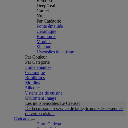
Bamboo
Deep Teal
Garnet
Nuit
Par Catégorie
Fonte émaillée
Céramique
Bouilloires
Moulins
Silicone
Ustensiles de cuisine
Par Couleur
Par Catégorie
Fonte émaillée
Céramique
Bouilloires
Moulins
Silicone
Ustensiles de cuisine
Les indispensables Le Creuset
De la cuisson au service de table, trouvez les essentiels
de votre cuisine.
Cadeaux
Carte Cadeau