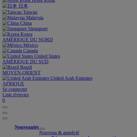
Hong Kong
日本
Taiwan
Malaysia
China
Singapore
Korea
AMÉRIQUE DU NORD
México
Canada
United States
AMÉRIQUE DU SUD
Brazil
MOYEN-ORIENT
United Arab Emirates
AFRIQUE
Se connecter
Liste d'envies
0
Nouveautés
Nouveau & apprécié