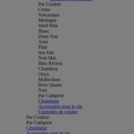
Par Couleur
Cerise
Volcanique
Meringue
Shell Pink
Blanc
Deep Teal
Azur
Flint
Sea Salt
Noir Mat
Bleu Riviera
Chambray
Onyx
Multicolour
Rose Quartz
Nuit
Par Catégorie
Céramique
Accessoires pour le vin
Ustensiles de cuisine
Par Couleur
Par Catégorie
Céramique
Accessoires pour le vin