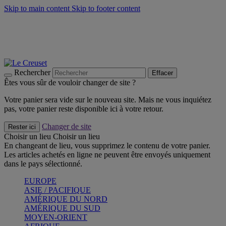
Skip to main content
Skip to footer content
Faites vivre l’été avec la Collection BBQ Outdoor & Thym -
Craquez
Les indispensables Le Creuset -
Craquez
Newsletter: Inscrivez-vous et économisez 10%! -
Inscrivez-vous
maintenant
Rechercher
Effacer
Êtes vous sûr de vouloir changer de site ?
Votre panier sera vide sur le nouveau site. Mais ne vous inquiétez
pas, votre panier reste disponible ici à votre retour.
Changer de site
Rester ici
Choisir un lieu
Choisir un lieu
En changeant de lieu, vous supprimez le contenu de votre panier.
Les articles achetés en ligne ne peuvent être envoyés uniquement
dans le pays sélectionné.
EUROPE
ASIE / PACIFIQUE
AMÉRIQUE DU NORD
AMÉRIQUE DU SUD
MOYEN-ORIENT