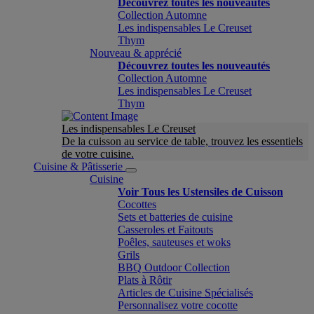
Découvrez toutes les nouveautés
Collection Automne
Les indispensables Le Creuset
Thym
Nouveau & apprécié
Découvrez toutes les nouveautés
Collection Automne
Les indispensables Le Creuset
Thym
Les indispensables Le Creuset
De la cuisson au service de table, trouvez les essentiels
de votre cuisine.
Cuisine & Pâtisserie
Cuisine
Voir Tous les Ustensiles de Cuisson
Cocottes
Sets et batteries de cuisine
Casseroles et Faitouts
Poêles, sauteuses et woks
Grils
BBQ Outdoor Collection
Plats à Rôtir
Articles de Cuisine Spécialisés
Personnalisez votre cocotte