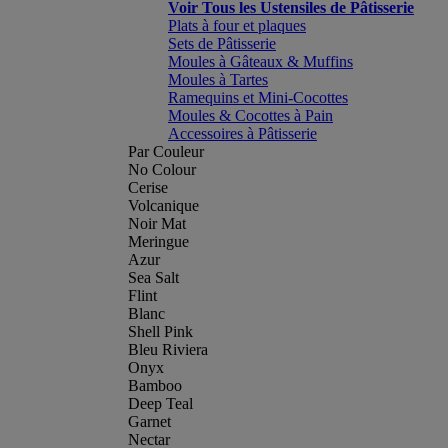
Voir Tous les Ustensiles de Pâtisserie
Plats à four et plaques
Sets de Pâtisserie
Moules à Gâteaux & Muffins
Moules à Tartes
Ramequins et Mini-Cocottes
Moules & Cocottes à Pain
Accessoires à Pâtisserie
Par Couleur
No Colour
Cerise
Volcanique
Noir Mat
Meringue
Azur
Sea Salt
Flint
Blanc
Shell Pink
Bleu Riviera
Onyx
Bamboo
Deep Teal
Garnet
Nectar