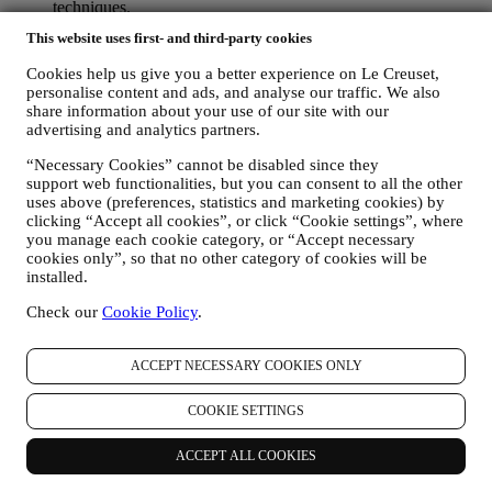
techniques.
votre feedback, vos demandes, réclamations, questions ou
This website uses first- and third-party cookies
interactions avec nous (par exemple vos messages, chats,
posts sur les réseaux sociaux, e-mails ou appels
Cookies help us give you a better experience on Le Creuset,
téléphoniques).
personalise content and ads, and analyse our traffic. We also
share information about your use of our site with our
Les données personnelles vous concernant, que nous collectons
advertising and analytics partners.
lorsque vous utilisez le Site web ou lorsque vous nous fournissez de
toute autre façon une quelconque information d’identification
“Necessary Cookies” cannot be disabled since they
personnelle, sont dûment protégées et vos droits au respect de la vie
support web functionalities, but you can consent to all the other
uses above (preferences, statistics and marketing cookies) by
privée sont expliqués sous le paragraphe 8 ci-dessous.
clicking “Accept all cookies”, or click “Cookie settings”, where
2. QUI RECUEILLE VOS DONNEES PERSONNELLES ?
you manage each cookie category, or “Accept necessary
Le contrôleur des données relatives aux services d’e-commerce
cookies only”, so that no other category of cookies will be
proposés sur le Site web est Le Creuset Benelux SA, dont le siège
installed.
social est établi à Le Creuset Benelux SA, 4 Rue de la Presse, 1000
Bruxelles, Belgique.
Check our
Cookie Policy
.
Si vous acceptez de recevoir des communications commerciales de
notre part, vous ferez partie de la base de données des
consommateurs du groupe Le Creuset. Celle-ci est gérée
ACCEPT NECESSARY COOKIES ONLY
conjointement, par Le Creuset BENELUX et Group AG, dont le
siège social est situé à Neuhofstrasse 4, 6340 Baar, en Suisse. Son
COOKIE SETTINGS
représentant désigné dans l'UE est Le Creuset SL, numéro de TVA
B62153630, dont les bureaux sont situés Paseo de Gracia 9 2º,
ACCEPT ALL COOKIES
08007 Barcelone, Espagne. L’accord de responsabilité conjointe
pourvoit (a) à Le Creuset Group AG la responsabilité de la stratégie