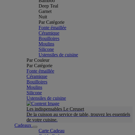
Bamboo
Deep Teal
Garnet
Nuit
Par Catégorie
Fonte émaillée
Céramique
Bouilloires
Moulins
Silicone
Ustensiles de cuisine
Par Couleur
Par Catégorie
Fonte émaillée
Céramique
Bouilloires
Moulins
Silicone
Ustensiles de cuisine
Les indispensables Le Creuset
De la cuisson au service de table, trouvez les essentiels
de votre cuisine.
Cadeaux
Carte Cadeau