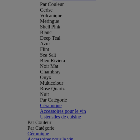
Par Couleur
Cerise
Volcanique
Meringue
Shell Pink
Blanc
Deep Teal
Azur
Flint
Sea Salt
Bleu Riviera
Noir Mat
Chambray
Onyx
Multicolour
Rose Quartz
Nuit
Par Catégorie
Céramique
Accessoires pour le vin
Ustensiles de cuisine
Par Couleur
Par Catégorie
Céramique
Accessoires pour le vin