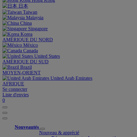
Hong Kong
日本
Taiwan
Malaysia
China
Singapore
Korea
AMÉRIQUE DU NORD
México
Canada
United States
AMÉRIQUE DU SUD
Brazil
MOYEN-ORIENT
United Arab Emirates
AFRIQUE
Se connecter
Liste d'envies
0
Nouveautés
Nouveau & apprécié