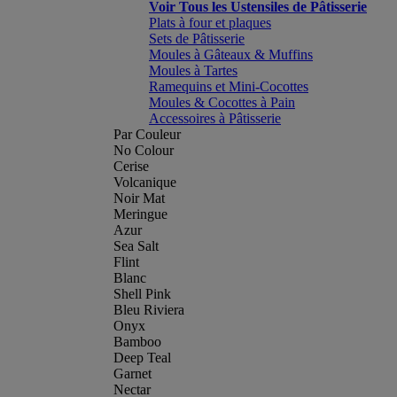
Voir Tous les Ustensiles de Pâtisserie
Plats à four et plaques
Sets de Pâtisserie
Moules à Gâteaux & Muffins
Moules à Tartes
Ramequins et Mini-Cocottes
Moules & Cocottes à Pain
Accessoires à Pâtisserie
Par Couleur
No Colour
Cerise
Volcanique
Noir Mat
Meringue
Azur
Sea Salt
Flint
Blanc
Shell Pink
Bleu Riviera
Onyx
Bamboo
Deep Teal
Garnet
Nectar