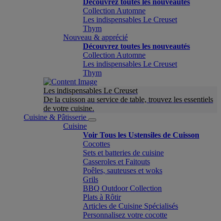
Découvrez toutes les nouveautés
Collection Automne
Les indispensables Le Creuset
Thym
Nouveau & apprécié
Découvrez toutes les nouveautés
Collection Automne
Les indispensables Le Creuset
Thym
Les indispensables Le Creuset
De la cuisson au service de table, trouvez les essentiels
de votre cuisine.
Cuisine & Pâtisserie
Cuisine
Voir Tous les Ustensiles de Cuisson
Cocottes
Sets et batteries de cuisine
Casseroles et Faitouts
Poêles, sauteuses et woks
Grils
BBQ Outdoor Collection
Plats à Rôtir
Articles de Cuisine Spécialisés
Personnalisez votre cocotte