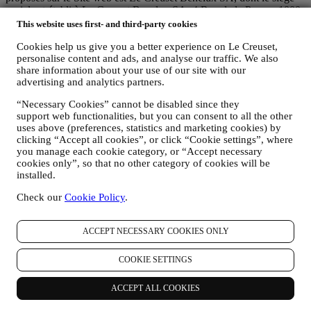
social est établi à Le Creuset Benelux SA, 4 Rue de la Presse, 1000
Bruxelles, Belgique.
This website uses first- and third-party cookies
Si vous acceptez de recevoir des communications commerciales de
Cookies help us give you a better experience on Le Creuset,
notre part, vous ferez partie de la base de données des
personalise content and ads, and analyse our traffic. We also
consommateurs du groupe Le Creuset. Celle-ci est gérée
share information about your use of our site with our
conjointement, par Le Creuset BENELUX et Group AG, dont le
advertising and analytics partners.
siège social est situé à Neuhofstrasse 4, 6340 Baar, en Suisse. Son
représentant désigné dans l'UE est Le Creuset SL, numéro de TVA
“Necessary Cookies” cannot be disabled since they
B62153630, dont les bureaux sont situés Paseo de Gracia 9 2º,
support web functionalities, but you can consent to all the other
08007 Barcelone, Espagne. L’accord de responsabilité conjointe
uses above (preferences, statistics and marketing cookies) by
pourvoit (a) à Le Creuset Group AG la responsabilité de la stratégie
clicking “Accept all cookies”, or click “Cookie settings”, where
marketing globale et de l’expérience client personnalisée ; (b) aux
you manage each cookie category, or “Accept necessary
filiales locales Le Creuset le bénéfice et l’implantation de cette
cookies only”, so that no other category of cookies will be
stratégie, ainsi que la possibilité de développer des initiatives
installed.
marketing et communication de manière indépendante ; (c) à toutes
les parties le devoir de traiter de vos demandes concernant vos droits
Check our
Cookie Policy
.
sur vos données.
3. POURQUOI COLLECTONS-NOUS CES INFORMATIONS ?
ACCEPT NECESSARY COOKIES ONLY
Nous pouvons traiter vos données aux fins suivantes :
POUR RÉPONDRE À NOS OBLIGATIONS LÉGALES.
COOKIE SETTINGS
Nous pouvons être amenés à traiter certaines données vous
concernant afin de répondre à nos obligations légales, ainsi
ACCEPT ALL COOKIES
qu’à d’autres obligations découlant d’instructions émises par
les pouvoirs publics.