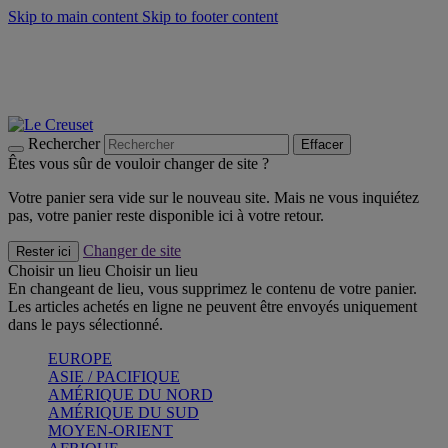
Skip to main content
Skip to footer content
Faites vivre l’été avec la Collection BBQ Outdoor & Thym -
Craquez
Les indispensables Le Creuset -
Craquez
Newsletter: Inscrivez-vous et économisez 10%! -
Inscrivez-vous
maintenant
Rechercher
Effacer
Êtes vous sûr de vouloir changer de site ?
Votre panier sera vide sur le nouveau site. Mais ne vous inquiétez
pas, votre panier reste disponible ici à votre retour.
Changer de site
Rester ici
Choisir un lieu
Choisir un lieu
En changeant de lieu, vous supprimez le contenu de votre panier.
Les articles achetés en ligne ne peuvent être envoyés uniquement
dans le pays sélectionné.
EUROPE
ASIE / PACIFIQUE
AMÉRIQUE DU NORD
AMÉRIQUE DU SUD
MOYEN-ORIENT