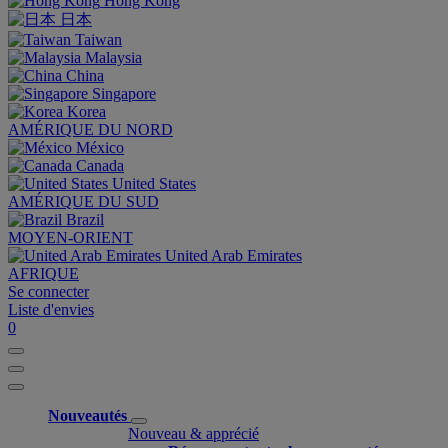
Hong Kong
日本
Taiwan
Malaysia
China
Singapore
Korea
AMÉRIQUE DU NORD
México
Canada
United States
AMÉRIQUE DU SUD
Brazil
MOYEN-ORIENT
United Arab Emirates
AFRIQUE
Se connecter
Liste d'envies
0
Nouveautés
Nouveau & apprécié