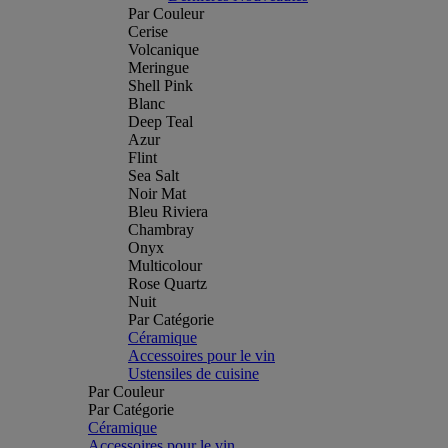
Par Couleur
Cerise
Volcanique
Meringue
Shell Pink
Blanc
Deep Teal
Azur
Flint
Sea Salt
Noir Mat
Bleu Riviera
Chambray
Onyx
Multicolour
Rose Quartz
Nuit
Par Catégorie
Céramique
Accessoires pour le vin
Ustensiles de cuisine
Par Couleur
Par Catégorie
Céramique
Accessoires pour le vin