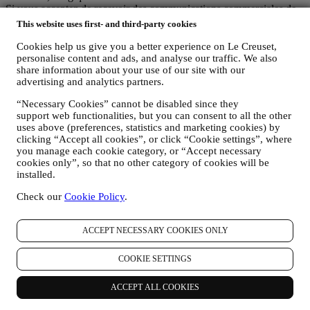
Si vous acceptez de recevoir des communications commerciales de
notre part, vous ferez partie de la base de données des
This website uses first- and third-party cookies
consommateurs du groupe Le Creuset. Celle-ci est gérée
conjointement, par Le Creuset BENELUX et Group AG, dont le
Cookies help us give you a better experience on Le Creuset,
siège social est situé à Neuhofstrasse 4, 6340 Baar, en Suisse. Son
personalise content and ads, and analyse our traffic. We also
share information about your use of our site with our
représentant désigné dans l'UE est Le Creuset SL, numéro de TVA
advertising and analytics partners.
B62153630, dont les bureaux sont situés Paseo de Gracia 9 2º,
08007 Barcelone, Espagne. L’accord de responsabilité conjointe
“Necessary Cookies” cannot be disabled since they
pourvoit (a) à Le Creuset Group AG la responsabilité de la stratégie
support web functionalities, but you can consent to all the other
marketing globale et de l’expérience client personnalisée ; (b) aux
uses above (preferences, statistics and marketing cookies) by
filiales locales Le Creuset le bénéfice et l’implantation de cette
clicking “Accept all cookies”, or click “Cookie settings”, where
stratégie, ainsi que la possibilité de développer des initiatives
you manage each cookie category, or “Accept necessary
marketing et communication de manière indépendante ; (c) à toutes
cookies only”, so that no other category of cookies will be
les parties le devoir de traiter de vos demandes concernant vos droits
installed.
sur vos données.
Check our
Cookie Policy
.
3. POURQUOI COLLECTONS-NOUS CES INFORMATIONS ?
Nous pouvons traiter vos données aux fins suivantes :
ACCEPT NECESSARY COOKIES ONLY
POUR RÉPONDRE À NOS OBLIGATIONS LÉGALES.
Nous pouvons être amenés à traiter certaines données vous
concernant afin de répondre à nos obligations légales, ainsi
COOKIE SETTINGS
qu’à d’autres obligations découlant d’instructions émises par
les pouvoirs publics.
ACCEPT ALL COOKIES
POUR CRÉER UN COMPTE LE CREUSET.
Nous utiliserons vos données pour créer un compte Le