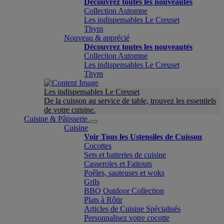
Découvrez toutes les nouveautés
Collection Automne
Les indispensables Le Creuset
Thym
Nouveau & apprécié
Découvrez toutes les nouveautés
Collection Automne
Les indispensables Le Creuset
Thym
Les indispensables Le Creuset
De la cuisson au service de table, trouvez les essentiels
de votre cuisine.
Cuisine & Pâtisserie
Cuisine
Voir Tous les Ustensiles de Cuisson
Cocottes
Sets et batteries de cuisine
Casseroles et Faitouts
Poêles, sauteuses et woks
Grils
BBQ Outdoor Collection
Plats à Rôtir
Articles de Cuisine Spécialisés
Personnalisez votre cocotte