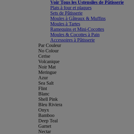
Voir Tous les Ustensiles de Pâtisserie
Plats à four et plaques
Sets de Pâtisserie
Moules à Gâteaux & Muffins
Moules à Tartes
Ramequins et Mini-Cocottes
Moules & Cocottes à Pain
Accessoires à Pâtisserie
Par Couleur
No Colour
Cerise
Volcanique
Noir Mat
Meringue
Azur
Sea Salt
Flint
Blanc
Shell Pink
Bleu Riviera
Onyx
Bamboo
Deep Teal
Garnet
Nectar