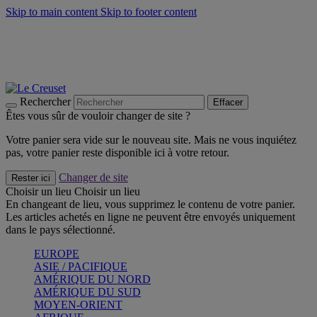
Skip to main content
Skip to footer content
Faites vivre l’été avec la Collection BBQ Outdoor & Thym -
Craquez
Les indispensables Le Creuset -
Craquez
Newsletter: Inscrivez-vous et économisez 10%! -
Inscrivez-vous
maintenant
Rechercher
Effacer
Êtes vous sûr de vouloir changer de site ?
Votre panier sera vide sur le nouveau site. Mais ne vous inquiétez
pas, votre panier reste disponible ici à votre retour.
Changer de site
Rester ici
Choisir un lieu
Choisir un lieu
En changeant de lieu, vous supprimez le contenu de votre panier.
Les articles achetés en ligne ne peuvent être envoyés uniquement
dans le pays sélectionné.
EUROPE
ASIE / PACIFIQUE
AMÉRIQUE DU NORD
AMÉRIQUE DU SUD
MOYEN-ORIENT