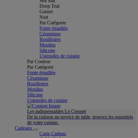
Sea Salt
Deep Teal
Garnet
Nuit
Par Catégorie
Fonte émaillée
Céramique
Bouilloires
Moulins
Silicone
Ustensiles de cuisine
Par Couleur
Par Catégorie
Fonte émaillée
Céramique
Bouilloires
Moulins
Silicone
Ustensiles de cuisine
Les indispensables Le Creuset
De la cuisson au service de table, trouvez les essentiels
de votre cuisine.
Cadeaux
Carte Cadeau