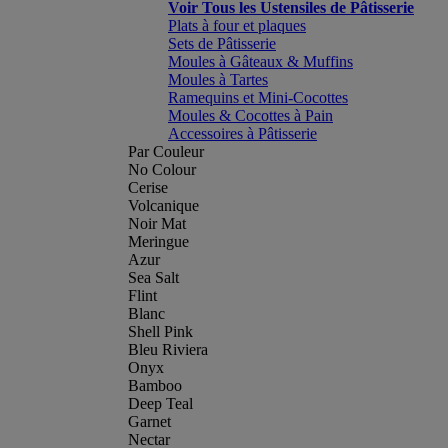
Voir Tous les Ustensiles de Pâtisserie
Plats à four et plaques
Sets de Pâtisserie
Moules à Gâteaux & Muffins
Moules à Tartes
Ramequins et Mini-Cocottes
Moules & Cocottes à Pain
Accessoires à Pâtisserie
Par Couleur
No Colour
Cerise
Volcanique
Noir Mat
Meringue
Azur
Sea Salt
Flint
Blanc
Shell Pink
Bleu Riviera
Onyx
Bamboo
Deep Teal
Garnet
Nectar