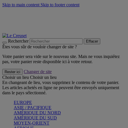
Skip to main content
Skip to footer content
Faites vivre l’été avec la Collection BBQ Outdoor & Thym -
Craquez
Les indispensables Le Creuset -
Craquez
Newsletter: Inscrivez-vous et économisez 10%! -
Inscrivez-vous
maintenant
Rechercher
Effacer
Êtes vous sûr de vouloir changer de site ?
Votre panier sera vide sur le nouveau site. Mais ne vous inquiétez
pas, votre panier reste disponible ici à votre retour.
Changer de site
Rester ici
Choisir un lieu
Choisir un lieu
En changeant de lieu, vous supprimez le contenu de votre panier.
Les articles achetés en ligne ne peuvent être envoyés uniquement
dans le pays sélectionné.
EUROPE
ASIE / PACIFIQUE
AMÉRIQUE DU NORD
AMÉRIQUE DU SUD
MOYEN-ORIENT