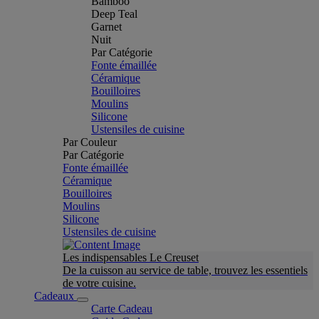
Bamboo
Deep Teal
Garnet
Nuit
Par Catégorie
Fonte émaillée
Céramique
Bouilloires
Moulins
Silicone
Ustensiles de cuisine
Par Couleur
Par Catégorie
Fonte émaillée
Céramique
Bouilloires
Moulins
Silicone
Ustensiles de cuisine
Les indispensables Le Creuset
De la cuisson au service de table, trouvez les essentiels
de votre cuisine.
Cadeaux
Carte Cadeau