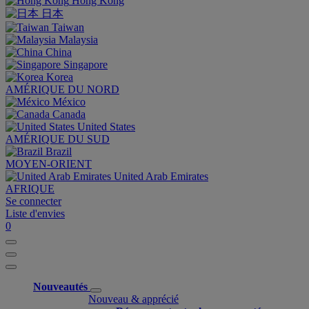
Hong Kong
日本
Taiwan
Malaysia
China
Singapore
Korea
AMÉRIQUE DU NORD
México
Canada
United States
AMÉRIQUE DU SUD
Brazil
MOYEN-ORIENT
United Arab Emirates
AFRIQUE
Se connecter
Liste d'envies
0
Nouveautés
Nouveau & apprécié