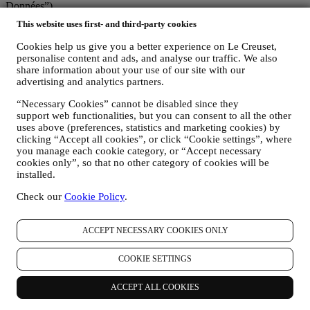
Données”).
1. QUEL TYPE DE DONNEES RECUEILLONS-NOUS AUPRES DE
This website uses first- and third-party cookies
VOUS ET A QUEL MOMENT ?
Une “donnée personnelle” est une quelconque information vous
Cookies help us give you a better experience on Le Creuset,
concernant, qui nous permettrait de vous identifier, soit directement,
personalise content and ads, and analyse our traffic. We also
soit en combinaison avec d’autres informations.
share information about your use of our site with our
Enfants : Le présent site web n’est pas destiné aux enfants et nous ne
advertising and analytics partners.
collectons pas sciemment des données relatives aux enfants.
“Necessary Cookies” cannot be disabled since they
Nous pouvons collecter des données personnelles vous concernant
support web functionalities, but you can consent to all the other
lorsque vous visitez notre site web (le “Site web”), créez un compte
uses above (preferences, statistics and marketing cookies) by
Le Creuset, achetez un produit Le Creuset sur le site Web ou en
clicking “Accept all cookies”, or click “Cookie settings”, where
boutique Signature et Outlet, ou lorsque vous vous abonnez à nos
you manage each cookie category, or “Accept necessary
communications marketing. En fonction de votre demande ou de
cookies only”, so that no other category of cookies will be
votre consentement, les données personnelles peuvent concerner :
installed.
le nom, le prénom, l’adresse électronique, la date de naissance
Check our
Cookie Policy
.
et d’autres coordonnées (adresse, numéro de téléphone), dans
le but de créer un compte Le Creuset, de faire un achat en tant
qu’utilisateur invité ou l’abonnement à nos communications
ACCEPT NECESSARY COOKIES ONLY
marketing sur le site Web ou en magasin.
les données concernant votre achat, comme par exemple la
COOKIE SETTINGS
date et l’heure de l’achat, informations relatives la livraison,
au produit et au paiement, dans le but de gérer vos
ACCEPT ALL COOKIES
commandes.
les données concernant votre historique de navigation en ligne