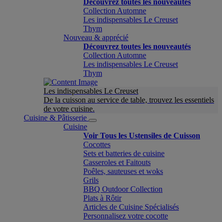
Découvrez toutes les nouveautés
Collection Automne
Les indispensables Le Creuset
Thym
Nouveau & apprécié
Découvrez toutes les nouveautés
Collection Automne
Les indispensables Le Creuset
Thym
Les indispensables Le Creuset
De la cuisson au service de table, trouvez les essentiels
de votre cuisine.
Cuisine & Pâtisserie
Cuisine
Voir Tous les Ustensiles de Cuisson
Cocottes
Sets et batteries de cuisine
Casseroles et Faitouts
Poêles, sauteuses et woks
Grils
BBQ Outdoor Collection
Plats à Rôtir
Articles de Cuisine Spécialisés
Personnalisez votre cocotte