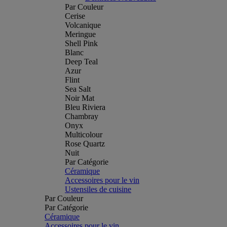
Par Couleur
Cerise
Volcanique
Meringue
Shell Pink
Blanc
Deep Teal
Azur
Flint
Sea Salt
Noir Mat
Bleu Riviera
Chambray
Onyx
Multicolour
Rose Quartz
Nuit
Par Catégorie
Céramique
Accessoires pour le vin
Ustensiles de cuisine
Par Couleur
Par Catégorie
Céramique
Accessoires pour le vin