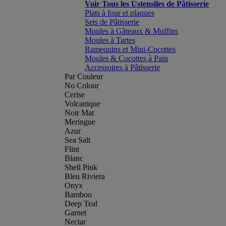
Voir Tous les Ustensiles de Pâtisserie
Plats à four et plaques
Sets de Pâtisserie
Moules à Gâteaux & Muffins
Moules à Tartes
Ramequins et Mini-Cocottes
Moules & Cocottes à Pain
Accessoires à Pâtisserie
Par Couleur
No Colour
Cerise
Volcanique
Noir Mat
Meringue
Azur
Sea Salt
Flint
Blanc
Shell Pink
Bleu Riviera
Onyx
Bamboo
Deep Teal
Garnet
Nectar