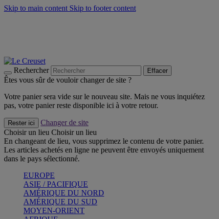
Skip to main content
Skip to footer content
Faites vivre l’été avec la Collection BBQ Outdoor & Thym -
Craquez
Les indispensables Le Creuset -
Craquez
Newsletter: Inscrivez-vous et économisez 10%! -
Inscrivez-vous
maintenant
Rechercher
Effacer
Êtes vous sûr de vouloir changer de site ?
Votre panier sera vide sur le nouveau site. Mais ne vous inquiétez
pas, votre panier reste disponible ici à votre retour.
Changer de site
Rester ici
Choisir un lieu
Choisir un lieu
En changeant de lieu, vous supprimez le contenu de votre panier.
Les articles achetés en ligne ne peuvent être envoyés uniquement
dans le pays sélectionné.
EUROPE
ASIE / PACIFIQUE
AMÉRIQUE DU NORD
AMÉRIQUE DU SUD
MOYEN-ORIENT