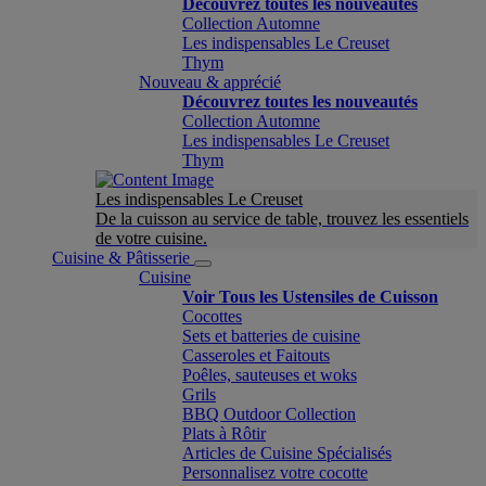
Découvrez toutes les nouveautés
Collection Automne
Les indispensables Le Creuset
Thym
Nouveau & apprécié
Découvrez toutes les nouveautés
Collection Automne
Les indispensables Le Creuset
Thym
Les indispensables Le Creuset
De la cuisson au service de table, trouvez les essentiels
de votre cuisine.
Cuisine & Pâtisserie
Cuisine
Voir Tous les Ustensiles de Cuisson
Cocottes
Sets et batteries de cuisine
Casseroles et Faitouts
Poêles, sauteuses et woks
Grils
BBQ Outdoor Collection
Plats à Rôtir
Articles de Cuisine Spécialisés
Personnalisez votre cocotte