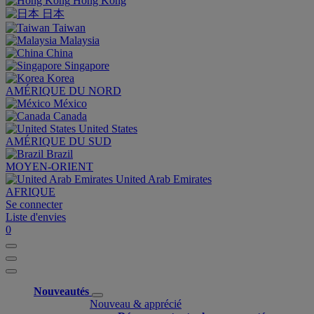
Hong Kong
日本
Taiwan
Malaysia
China
Singapore
Korea
AMÉRIQUE DU NORD
México
Canada
United States
AMÉRIQUE DU SUD
Brazil
MOYEN-ORIENT
United Arab Emirates
AFRIQUE
Se connecter
Liste d'envies
0
Nouveautés
Nouveau & apprécié