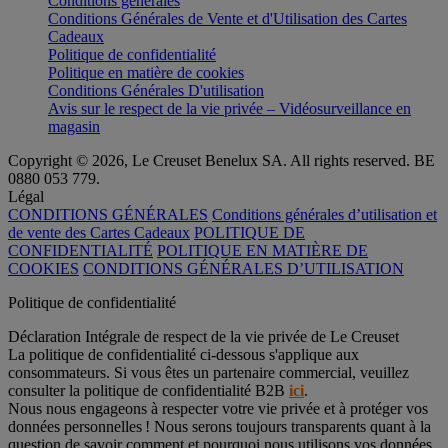
Conditions générales
Conditions Générales de Vente et d'Utilisation des Cartes
Cadeaux
Politique de confidentialité
Politique en matière de cookies
Conditions Générales D'utilisation
Avis sur le respect de la vie privée – Vidéosurveillance en
magasin
Copyright © 2026, Le Creuset Benelux SA. All rights reserved. BE
0880 053 779.
Légal
CONDITIONS GÉNÉRALES
Conditions générales d’utilisation et
de vente des Cartes Cadeaux
POLITIQUE DE
CONFIDENTIALITÉ
POLITIQUE EN MATIÈRE DE
COOKIES
CONDITIONS GÉNÉRALES D’UTILISATION
Politique de confidentialité
Déclaration Intégrale de respect de la vie privée de Le Creuset
La politique de confidentialité ci-dessous s'applique aux
consommateurs. Si vous êtes un partenaire commercial, veuillez
consulter la politique de confidentialité B2B
ici
.
Nous nous engageons à respecter votre vie privée et à protéger vos
données personnelles ! Nous serons toujours transparents quant à la
question de savoir comment et pourquoi nous utilisons vos données.