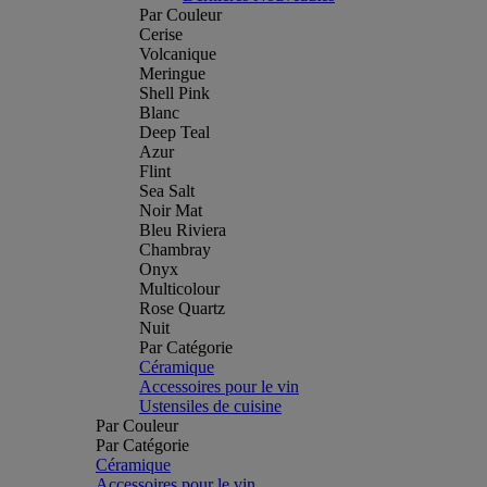
Par Couleur
Cerise
Volcanique
Meringue
Shell Pink
Blanc
Deep Teal
Azur
Flint
Sea Salt
Noir Mat
Bleu Riviera
Chambray
Onyx
Multicolour
Rose Quartz
Nuit
Par Catégorie
Céramique
Accessoires pour le vin
Ustensiles de cuisine
Par Couleur
Par Catégorie
Céramique
Accessoires pour le vin