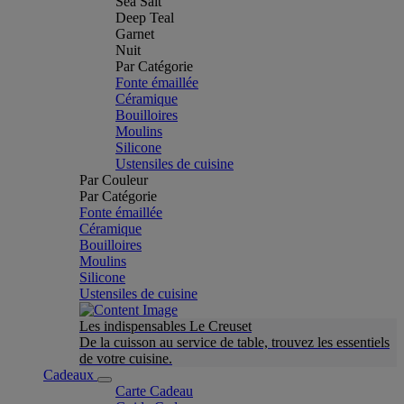
Sea Salt
Deep Teal
Garnet
Nuit
Par Catégorie
Fonte émaillée
Céramique
Bouilloires
Moulins
Silicone
Ustensiles de cuisine
Par Couleur
Par Catégorie
Fonte émaillée
Céramique
Bouilloires
Moulins
Silicone
Ustensiles de cuisine
Les indispensables Le Creuset
De la cuisson au service de table, trouvez les essentiels
de votre cuisine.
Cadeaux
Carte Cadeau