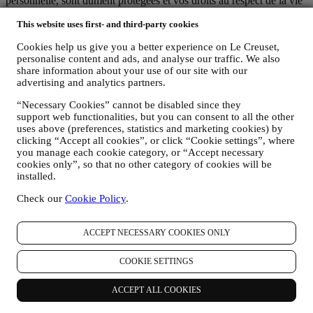
personnelle, sont dûment protégées et vos droits au respect de la vie
privée sont expliqués sous le paragraphe 8 ci-dessous.
This website uses first- and third-party cookies
2. QUI RECUEILLE VOS DONNEES PERSONNELLES ?
Le contrôleur des données relatives aux services d’e-commerce
Cookies help us give you a better experience on Le Creuset,
proposés sur le Site web est Le Creuset Benelux SA, dont le siège
personalise content and ads, and analyse our traffic. We also
social est établi à Le Creuset Benelux SA, 4 Rue de la Presse, 1000
share information about your use of our site with our
Bruxelles, Belgique.
advertising and analytics partners.
Si vous acceptez de recevoir des communications commerciales de
notre part, vous ferez partie de la base de données des
“Necessary Cookies” cannot be disabled since they
consommateurs du groupe Le Creuset. Celle-ci est gérée
support web functionalities, but you can consent to all the other
conjointement, par Le Creuset BENELUX et Group AG, dont le
uses above (preferences, statistics and marketing cookies) by
siège social est situé à Neuhofstrasse 4, 6340 Baar, en Suisse. Son
clicking “Accept all cookies”, or click “Cookie settings”, where
you manage each cookie category, or “Accept necessary
représentant désigné dans l'UE est Le Creuset SL, numéro de TVA
cookies only”, so that no other category of cookies will be
B62153630, dont les bureaux sont situés Paseo de Gracia 9 2º,
installed.
08007 Barcelone, Espagne. L’accord de responsabilité conjointe
pourvoit (a) à Le Creuset Group AG la responsabilité de la stratégie
Check our
Cookie Policy
.
marketing globale et de l’expérience client personnalisée ; (b) aux
filiales locales Le Creuset le bénéfice et l’implantation de cette
stratégie, ainsi que la possibilité de développer des initiatives
ACCEPT NECESSARY COOKIES ONLY
marketing et communication de manière indépendante ; (c) à toutes
les parties le devoir de traiter de vos demandes concernant vos droits
COOKIE SETTINGS
sur vos données.
3. POURQUOI COLLECTONS-NOUS CES INFORMATIONS ?
ACCEPT ALL COOKIES
Nous pouvons traiter vos données aux fins suivantes :