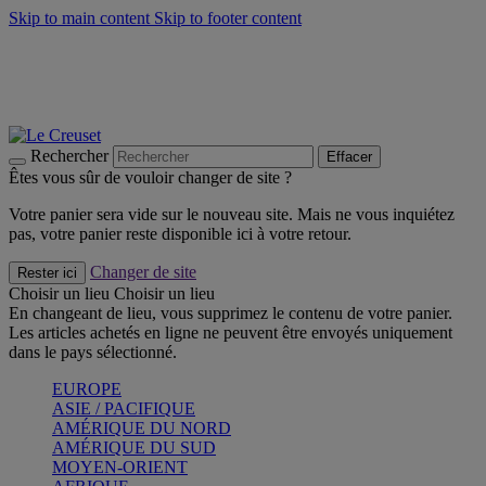
Skip to main content
Skip to footer content
Faites vivre l’été avec la Collection BBQ Outdoor & Thym -
Craquez
Les indispensables Le Creuset -
Craquez
Newsletter: Inscrivez-vous et économisez 10%! -
Inscrivez-vous
maintenant
Rechercher
Effacer
Êtes vous sûr de vouloir changer de site ?
Votre panier sera vide sur le nouveau site. Mais ne vous inquiétez
pas, votre panier reste disponible ici à votre retour.
Changer de site
Rester ici
Choisir un lieu
Choisir un lieu
En changeant de lieu, vous supprimez le contenu de votre panier.
Les articles achetés en ligne ne peuvent être envoyés uniquement
dans le pays sélectionné.
EUROPE
ASIE / PACIFIQUE
AMÉRIQUE DU NORD
AMÉRIQUE DU SUD
MOYEN-ORIENT