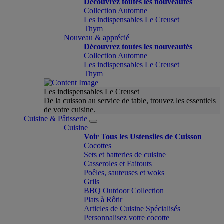
Découvrez toutes les nouveautés
Collection Automne
Les indispensables Le Creuset
Thym
Nouveau & apprécié
Découvrez toutes les nouveautés
Collection Automne
Les indispensables Le Creuset
Thym
Les indispensables Le Creuset
De la cuisson au service de table, trouvez les essentiels
de votre cuisine.
Cuisine & Pâtisserie
Cuisine
Voir Tous les Ustensiles de Cuisson
Cocottes
Sets et batteries de cuisine
Casseroles et Faitouts
Poêles, sauteuses et woks
Grils
BBQ Outdoor Collection
Plats à Rôtir
Articles de Cuisine Spécialisés
Personnalisez votre cocotte