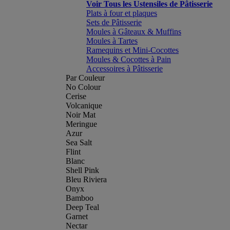
Voir Tous les Ustensiles de Pâtisserie
Plats à four et plaques
Sets de Pâtisserie
Moules à Gâteaux & Muffins
Moules à Tartes
Ramequins et Mini-Cocottes
Moules & Cocottes à Pain
Accessoires à Pâtisserie
Par Couleur
No Colour
Cerise
Volcanique
Noir Mat
Meringue
Azur
Sea Salt
Flint
Blanc
Shell Pink
Bleu Riviera
Onyx
Bamboo
Deep Teal
Garnet
Nectar