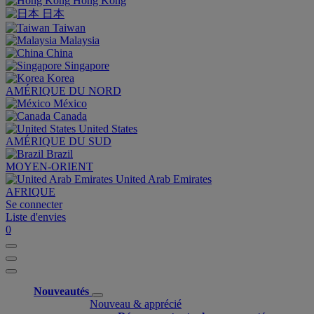
Hong Kong
日本
Taiwan
Malaysia
China
Singapore
Korea
AMÉRIQUE DU NORD
México
Canada
United States
AMÉRIQUE DU SUD
Brazil
MOYEN-ORIENT
United Arab Emirates
AFRIQUE
Se connecter
Liste d'envies
0
Nouveautés
Nouveau & apprécié