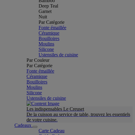
Bamboo
Deep Teal
Garnet
Nuit
Par Catégorie
Fonte émaillée
Céramique
Bouilloires
Moulins
Silicone
Ustensiles de cuisine
Par Couleur
Par Catégorie
Fonte émaillée
Céramique
Bouilloires
Moulins
Silicone
Ustensiles de cuisine
Les indispensables Le Creuset
De la cuisson au service de table, trouvez les essentiels
de votre cuisine.
Cadeaux
Carte Cadeau