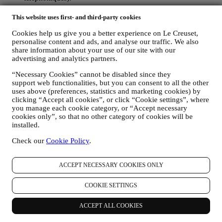
Les données personnelles vous concernant, que nous collectons
This website uses first- and third-party cookies
lorsque vous utilisez le Site web ou lorsque vous nous fournissez de
toute autre façon une quelconque information d’identification
Cookies help us give you a better experience on Le Creuset,
personnelle, sont dûment protégées et vos droits au respect de la vie
personalise content and ads, and analyse our traffic. We also
privée sont expliqués sous le paragraphe 8 ci-dessous.
share information about your use of our site with our
advertising and analytics partners.
2. QUI RECUEILLE VOS DONNEES PERSONNELLES ?
Le contrôleur des données relatives aux services d’e-commerce
“Necessary Cookies” cannot be disabled since they
proposés sur le Site web est Le Creuset Benelux SA, dont le siège
support web functionalities, but you can consent to all the other
social est établi à Le Creuset Benelux SA, 4 Rue de la Presse, 1000
uses above (preferences, statistics and marketing cookies) by
Bruxelles, Belgique.
clicking “Accept all cookies”, or click “Cookie settings”, where
Si vous acceptez de recevoir des communications commerciales de
you manage each cookie category, or “Accept necessary
notre part, vous ferez partie de la base de données des
cookies only”, so that no other category of cookies will be
consommateurs du groupe Le Creuset. Celle-ci est gérée
installed.
conjointement, par Le Creuset BENELUX et Group AG, dont le
siège social est situé à Neuhofstrasse 4, 6340 Baar, en Suisse. Son
Check our
Cookie Policy
.
représentant désigné dans l'UE est Le Creuset SL, numéro de TVA
B62153630, dont les bureaux sont situés Paseo de Gracia 9 2º,
ACCEPT NECESSARY COOKIES ONLY
08007 Barcelone, Espagne. L’accord de responsabilité conjointe
pourvoit (a) à Le Creuset Group AG la responsabilité de la stratégie
marketing globale et de l’expérience client personnalisée ; (b) aux
COOKIE SETTINGS
filiales locales Le Creuset le bénéfice et l’implantation de cette
stratégie, ainsi que la possibilité de développer des initiatives
ACCEPT ALL COOKIES
marketing et communication de manière indépendante ; (c) à toutes
les parties le devoir de traiter de vos demandes concernant vos droits