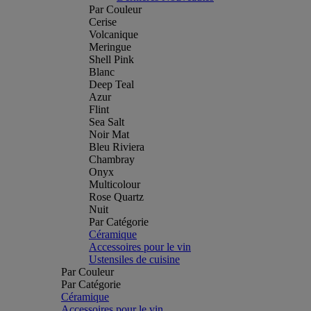
Par Couleur
Cerise
Volcanique
Meringue
Shell Pink
Blanc
Deep Teal
Azur
Flint
Sea Salt
Noir Mat
Bleu Riviera
Chambray
Onyx
Multicolour
Rose Quartz
Nuit
Par Catégorie
Céramique
Accessoires pour le vin
Ustensiles de cuisine
Par Couleur
Par Catégorie
Céramique
Accessoires pour le vin