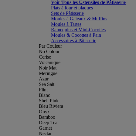
Voir Tous les Ustensiles de Pâtisserie
Plats à four et plaques
Sets de Pâtisserie
Moules à Gâteaux & Muffins
Moules à Tartes
Ramequins et Mini-Cocottes
Moules & Cocottes à Pain
Accessoires à Pâtisserie
Par Couleur
No Colour
Cerise
Volcanique
Noir Mat
Meringue
Azur
Sea Salt
Flint
Blanc
Shell Pink
Bleu Riviera
Onyx
Bamboo
Deep Teal
Garnet
Nectar