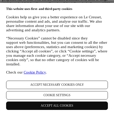
social est établi à Le Creuset Benelux SA, 4 Rue de la Presse, 1000
Bruxelles, Belgique.
This website uses first- and third-party cookies
Si vous acceptez de recevoir des communications commerciales de
Cookies help us give you a better experience on Le Creuset,
notre part, vous ferez partie de la base de données des
personalise content and ads, and analyse our traffic. We also
consommateurs du groupe Le Creuset. Celle-ci est gérée
share information about your use of our site with our
conjointement, par Le Creuset BENELUX et Group AG, dont le
advertising and analytics partners.
siège social est situé à Neuhofstrasse 4, 6340 Baar, en Suisse. Son
représentant désigné dans l'UE est Le Creuset SL, numéro de TVA
“Necessary Cookies” cannot be disabled since they
B62153630, dont les bureaux sont situés Paseo de Gracia 9 2º,
support web functionalities, but you can consent to all the other
08007 Barcelone, Espagne. L’accord de responsabilité conjointe
uses above (preferences, statistics and marketing cookies) by
pourvoit (a) à Le Creuset Group AG la responsabilité de la stratégie
clicking “Accept all cookies”, or click “Cookie settings”, where
marketing globale et de l’expérience client personnalisée ; (b) aux
you manage each cookie category, or “Accept necessary
filiales locales Le Creuset le bénéfice et l’implantation de cette
cookies only”, so that no other category of cookies will be
stratégie, ainsi que la possibilité de développer des initiatives
installed.
marketing et communication de manière indépendante ; (c) à toutes
les parties le devoir de traiter de vos demandes concernant vos droits
Check our
Cookie Policy
.
sur vos données.
3. POURQUOI COLLECTONS-NOUS CES INFORMATIONS ?
ACCEPT NECESSARY COOKIES ONLY
Nous pouvons traiter vos données aux fins suivantes :
POUR RÉPONDRE À NOS OBLIGATIONS LÉGALES.
COOKIE SETTINGS
Nous pouvons être amenés à traiter certaines données vous
concernant afin de répondre à nos obligations légales, ainsi
ACCEPT ALL COOKIES
qu’à d’autres obligations découlant d’instructions émises par
les pouvoirs publics.