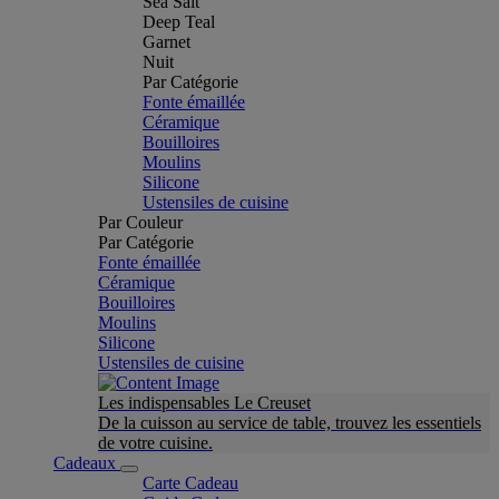
Sea Salt
Deep Teal
Garnet
Nuit
Par Catégorie
Fonte émaillée
Céramique
Bouilloires
Moulins
Silicone
Ustensiles de cuisine
Par Couleur
Par Catégorie
Fonte émaillée
Céramique
Bouilloires
Moulins
Silicone
Ustensiles de cuisine
Les indispensables Le Creuset
De la cuisson au service de table, trouvez les essentiels
de votre cuisine.
Cadeaux
Carte Cadeau