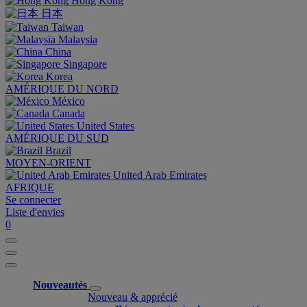
Hong Kong
日本
Taiwan
Malaysia
China
Singapore
Korea
AMÉRIQUE DU NORD
México
Canada
United States
AMÉRIQUE DU SUD
Brazil
MOYEN-ORIENT
United Arab Emirates
AFRIQUE
Se connecter
Liste d'envies
0
Nouveautés
Nouveau & apprécié