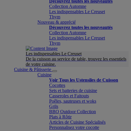
Découvrez toutes les nouveautés
Collection Automne
Les indispensables Le Creuset
Thym
Nouveau & apprécié
Découvrez toutes les nouveautés
Collection Automne
Les indispensables Le Creuset
Thym
Les indispensables Le Creuset
De la cuisson au service de table, trouvez les essentiels
de votre cuisine.
Cuisine & Pâtisserie
Cuisine
Voir Tous les Ustensiles de Cuisson
Cocottes
Sets et batteries de cuisine
Casseroles et Faitouts
Poêles, sauteuses et woks
Grils
BBQ Outdoor Collection
Plats à Rôtir
Articles de Cuisine Spécialisés
Personnalisez votre cocotte