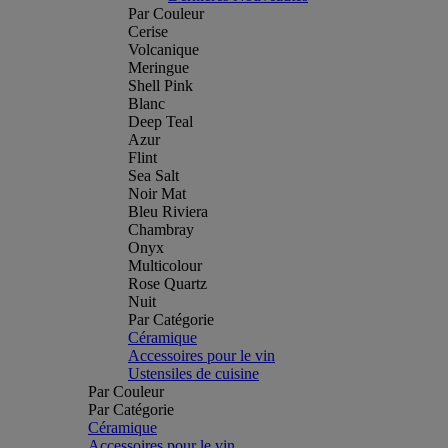
Par Couleur
Cerise
Volcanique
Meringue
Shell Pink
Blanc
Deep Teal
Azur
Flint
Sea Salt
Noir Mat
Bleu Riviera
Chambray
Onyx
Multicolour
Rose Quartz
Nuit
Par Catégorie
Céramique
Accessoires pour le vin
Ustensiles de cuisine
Par Couleur
Par Catégorie
Céramique
Accessoires pour le vin