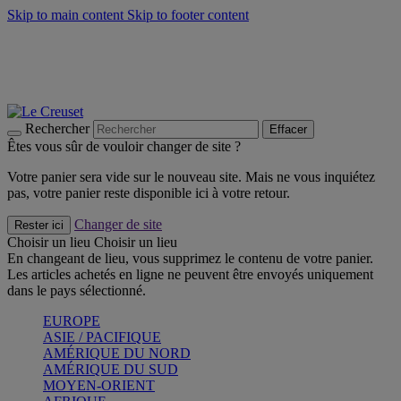
Skip to main content
Skip to footer content
Faites vivre l’été avec la Collection BBQ Outdoor & Thym -
Craquez
Les indispensables Le Creuset -
Craquez
Newsletter: Inscrivez-vous et économisez 10%! -
Inscrivez-vous
maintenant
Rechercher
Effacer
Êtes vous sûr de vouloir changer de site ?
Votre panier sera vide sur le nouveau site. Mais ne vous inquiétez
pas, votre panier reste disponible ici à votre retour.
Changer de site
Rester ici
Choisir un lieu
Choisir un lieu
En changeant de lieu, vous supprimez le contenu de votre panier.
Les articles achetés en ligne ne peuvent être envoyés uniquement
dans le pays sélectionné.
EUROPE
ASIE / PACIFIQUE
AMÉRIQUE DU NORD
AMÉRIQUE DU SUD
MOYEN-ORIENT