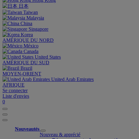
Hong Kong
日本
Taiwan
Malaysia
China
Singapore
Korea
AMÉRIQUE DU NORD
México
Canada
United States
AMÉRIQUE DU SUD
Brazil
MOYEN-ORIENT
United Arab Emirates
AFRIQUE
Se connecter
Liste d'envies
0
Nouveautés
Nouveau & apprécié