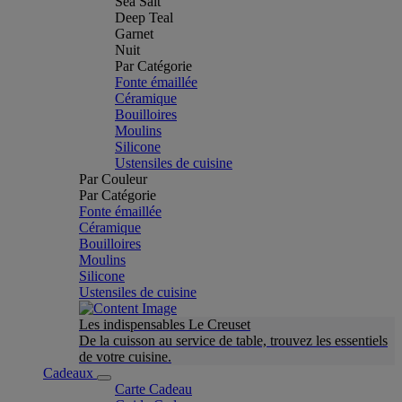
Sea Salt
Deep Teal
Garnet
Nuit
Par Catégorie
Fonte émaillée
Céramique
Bouilloires
Moulins
Silicone
Ustensiles de cuisine
Par Couleur
Par Catégorie
Fonte émaillée
Céramique
Bouilloires
Moulins
Silicone
Ustensiles de cuisine
Les indispensables Le Creuset
De la cuisson au service de table, trouvez les essentiels
de votre cuisine.
Cadeaux
Carte Cadeau