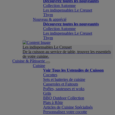
Découvrez toutes les nouveautés
Collection Automne
Les indispensables Le Creuset
Thym
Nouveau & apprécié
Découvrez toutes les nouveautés
Collection Automne
Les indispensables Le Creuset
Thym
Les indispensables Le Creuset
De la cuisson au service de table, trouvez les essentiels
de votre cuisine.
Cuisine & Pâtisserie
Cuisine
Voir Tous les Ustensiles de Cuisson
Cocottes
Sets et batteries de cuisine
Casseroles et Faitouts
Poêles, sauteuses et woks
Grils
BBQ Outdoor Collection
Plats à Rôtir
Articles de Cuisine Spécialisés
Personnalisez votre cocotte