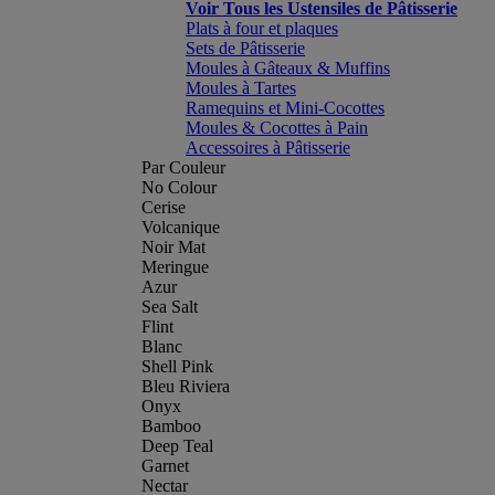
Voir Tous les Ustensiles de Pâtisserie
Plats à four et plaques
Sets de Pâtisserie
Moules à Gâteaux & Muffins
Moules à Tartes
Ramequins et Mini-Cocottes
Moules & Cocottes à Pain
Accessoires à Pâtisserie
Par Couleur
No Colour
Cerise
Volcanique
Noir Mat
Meringue
Azur
Sea Salt
Flint
Blanc
Shell Pink
Bleu Riviera
Onyx
Bamboo
Deep Teal
Garnet
Nectar