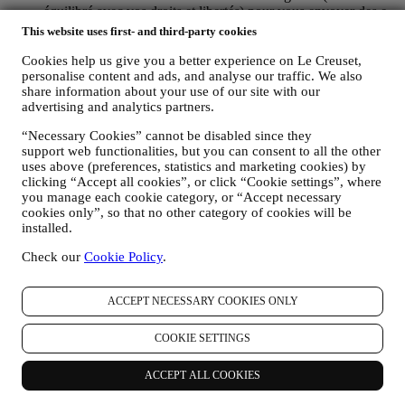
équilibré avec vos droits et libertés) pour vous envoyer des e-
mails de suivi dans le cas où vous auriez ajouté des articles
This website uses first- and third-party cookies
dans votre panier sans finaliser votre achat en ligne. Si vous
ne finalisez pas l'achat dans un certain délai, aucune autre
Cookies help us give you a better experience on Le Creuset,
communication de suivi ne sera envoyée.
personalise content and ads, and analyse our traffic. We also
share information about your use of our site with our
POUR VOUS INFORMER À PROPOS DES
advertising and analytics partners.
NOUVELLES ET OFFRES CONCERNANT LES
PRODUITS LE CREUSET
“Necessary Cookies” cannot be disabled since they
Si vous nous avez donné votre autorisation dans ce sens (par
support web functionalities, but you can consent to all the other
exemple en souscrivant à notre lettre d’information au
uses above (preferences, statistics and marketing cookies) by
moment de créer un compte sur le Site web), nous vous ferons
clicking “Accept all cookies”, or click “Cookie settings”, where
parvenir des communications de marketing personnalisées et
you manage each cookie category, or “Accept necessary
des nouvelles concernant les initiatives lancées par Le Creuset
cookies only”, so that no other category of cookies will be
et promues par les filiales de son groupe, ou par ses affiliés et
installed.
partenaires locaux, ceci en fonction de vos préférences. Nous
vous contacterons par e-mail, par SMS ou par les réseaux
Check our
Cookie Policy
.
sociaux, mais aussi en utilisant des moyens automatisés. De
telles communications seront liées aux produits Le Creuset,
ACCEPT NECESSARY COOKIES ONLY
aux ouvertures de nouveaux magasins, aux événements
exclusifs, concours, enquêtes et démonstrations organisés par
Le Creuset ou à des offres spéciales qui pourraient vous
COOKIE SETTINGS
intéresser. Ces communications pourront être sélectionnées ou
rédigées spécialement à votre intention, sur base de données
ACCEPT ALL COOKIES
vous concernant, telles que votre situation géographique,
l’historique de vos achats ou vos préférences en ce qui