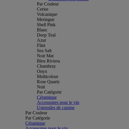
Par Couleur
Cerise
Volcanique
Meringue
Shell Pink
Blanc
Deep Teal
Azur
Flint
Sea Salt
Noir Mat
Bleu Riviera
Chambray
Onyx
Multicolour
Rose Quartz
Nuit
Par Catégorie
Céramique
Accessoires pour le vin
Ustensiles de cuisine
Par Couleur
Par Catégorie
Céramique
Accessoires pour le vin