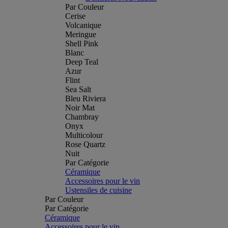
Par Couleur
Cerise
Volcanique
Meringue
Shell Pink
Blanc
Deep Teal
Azur
Flint
Sea Salt
Bleu Riviera
Noir Mat
Chambray
Onyx
Multicolour
Rose Quartz
Nuit
Par Catégorie
Céramique
Accessoires pour le vin
Ustensiles de cuisine
Par Couleur
Par Catégorie
Céramique
Accessoires pour le vin