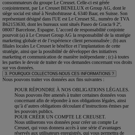
consommateurs du groupe Le Creuset. Celle-ci est gérée
conjointement, par Le Creuset BENELUX et Group AG, dont le
siège social est situé à Neuhofstrasse 4, 6340 Baar, en Suisse. Son
représentant désigné dans l'UE est Le Creuset SL, numéro de TVA
B62153630, dont les bureaux sont situés Paseo de Gracia 9 2º,
08007 Barcelone, Espagne. L’accord de responsabilité conjointe
pourvoit (a) à Le Creuset Group AG la responsabilité de la stratégie
marketing globale et de l’expérience client personnalisée ; (b) aux
filiales locales Le Creuset le bénéfice et l’implantation de cette
stratégie, ainsi que la possibilité de développer des initiatives
marketing et communication de manière indépendante ; (c) à toutes
les parties le devoir de traiter de vos demandes concernant vos droits
sur vos données.
3. POURQUOI COLLECTONS-NOUS CES INFORMATIONS ?
Nous pouvons traiter vos données aux fins suivantes :
POUR RÉPONDRE À NOS OBLIGATIONS LÉGALES.
Nous pouvons être amenés à traiter certaines données vous
concernant afin de répondre à nos obligations légales, ainsi
qu’à d’autres obligations découlant d’instructions émises par
les pouvoirs publics.
POUR CRÉER UN COMPTE LE CREUSET.
Nous utiliserons vos données pour créer un compte Le
Creuset, qui vous donnera accès à une série d’avantages
réservés aux utilisateurs enregistrés, qui vous permettra de