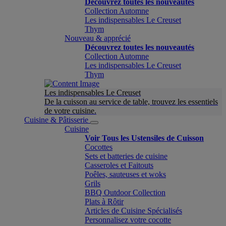
Découvrez toutes les nouveautés
Collection Automne
Les indispensables Le Creuset
Thym
Nouveau & apprécié
Découvrez toutes les nouveautés
Collection Automne
Les indispensables Le Creuset
Thym
Les indispensables Le Creuset
De la cuisson au service de table, trouvez les essentiels
de votre cuisine.
Cuisine & Pâtisserie
Cuisine
Voir Tous les Ustensiles de Cuisson
Cocottes
Sets et batteries de cuisine
Casseroles et Faitouts
Poêles, sauteuses et woks
Grils
BBQ Outdoor Collection
Plats à Rôtir
Articles de Cuisine Spécialisés
Personnalisez votre cocotte