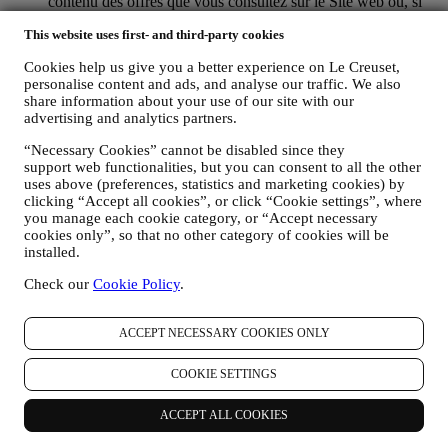
contenu des offres que vous consultez sur le Site web ou, si
vous avez choisi de souscrire à nos communications
This website uses first- and third-party cookies
marketing, pour vous adresser des communications/ messages
pertinents dont nous sommes convaincus qu’ils pourraient
Cookies help us give you a better experience on Le Creuset,
vous intéresser. Il n’y aura aucun autre effet. L’usage des
personalise content and ads, and analyse our traffic. We also
cookies est soumis à votre consentement. Si vous ne souhaitez
share information about your use of our site with our
pas recevoir ces informations, utilisées pour vous adresser des
advertising and analytics partners.
annonces, contenus ou communications basés sur vos centres
d’intérêt, vous pouvez limiter l’usage des informations vous
“Necessary Cookies” cannot be disabled since they
concernant dans le cadre de vos actions en ligne en gérant vos
support web functionalities, but you can consent to all the other
consignes en matière de cookies (gardez toutefois en mémoire
uses above (preferences, statistics and marketing cookies) by
que certains cookies sont nécessaires pour utiliser le Site
clicking “Accept all cookies”, or click “Cookie settings”, where
web). Notez que ceci ne vous empêchera pas de recevoir nos
you manage each cookie category, or “Accept necessary
annonces, offres ou communications. Vous continuerez de
cookies only”, so that no other category of cookies will be
installed.
recevoir des annonces, des offres ou des communications
génériques. Pour de plus amples informations sur l’usage que
Check our
Cookie Policy
.
nous faisons des cookies et sur la façon dont vous pouvez les
éliminer, nous vous invitons à consulter ici notre
Politique en
matière de Cookies
.
ACCEPT NECESSARY COOKIES ONLY
AVIS PRODUITS :
Au cas où vous avez acheté l’un de nos produits, nous
COOKIE SETTINGS
pourrions vous adresser un e-mail vous invitant à formuler un
avis à propos des produits. Nous accordons de l’intérêt au
feedback de nos clients concernant les produits (s’ils
ACCEPT ALL COOKIES
souhaitent fournir de telles informations) en vue d’améliorer