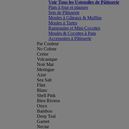
Voir Tous les Ustensiles de Pâtisserie
Plats à four et plaques
Sets de Pâtisserie
Moules à Gâteaux & Muffins
Moules à Tartes
Ramequins et Mini-Cocottes
Moules & Cocottes à Pain
Accessoires à Pâtisserie
Par Couleur
No Colour
Cerise
Volcanique
Noir Mat
Meringue
Azur
Sea Salt
Flint
Blanc
Shell Pink
Bleu Riviera
Onyx
Bamboo
Deep Teal
Garnet
Nectar