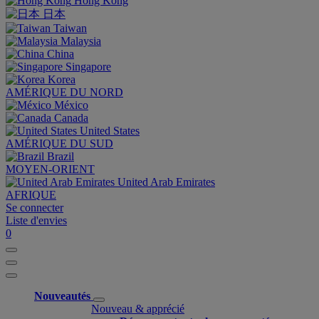
Hong Kong
日本
Taiwan
Malaysia
China
Singapore
Korea
AMÉRIQUE DU NORD
México
Canada
United States
AMÉRIQUE DU SUD
Brazil
MOYEN-ORIENT
United Arab Emirates
AFRIQUE
Se connecter
Liste d'envies
0
Nouveautés
Nouveau & apprécié