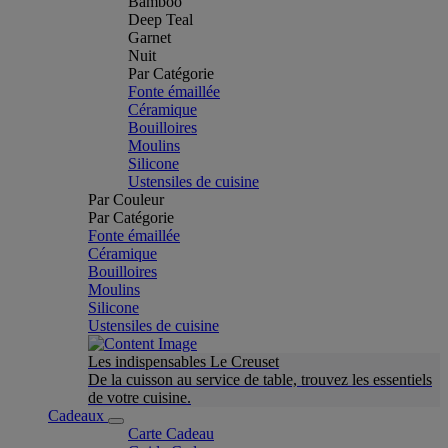
Bamboo
Deep Teal
Garnet
Nuit
Par Catégorie
Fonte émaillée
Céramique
Bouilloires
Moulins
Silicone
Ustensiles de cuisine
Par Couleur
Par Catégorie
Fonte émaillée
Céramique
Bouilloires
Moulins
Silicone
Ustensiles de cuisine
Les indispensables Le Creuset
De la cuisson au service de table, trouvez les essentiels
de votre cuisine.
Cadeaux
Carte Cadeau