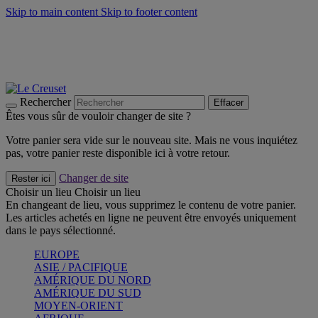
Skip to main content
Skip to footer content
Faites vivre l’été avec la Collection BBQ Outdoor & Thym -
Craquez
Les indispensables Le Creuset -
Craquez
Newsletter: Inscrivez-vous et économisez 10%! -
Inscrivez-vous
maintenant
Rechercher
Effacer
Êtes vous sûr de vouloir changer de site ?
Votre panier sera vide sur le nouveau site. Mais ne vous inquiétez
pas, votre panier reste disponible ici à votre retour.
Changer de site
Rester ici
Choisir un lieu
Choisir un lieu
En changeant de lieu, vous supprimez le contenu de votre panier.
Les articles achetés en ligne ne peuvent être envoyés uniquement
dans le pays sélectionné.
EUROPE
ASIE / PACIFIQUE
AMÉRIQUE DU NORD
AMÉRIQUE DU SUD
MOYEN-ORIENT