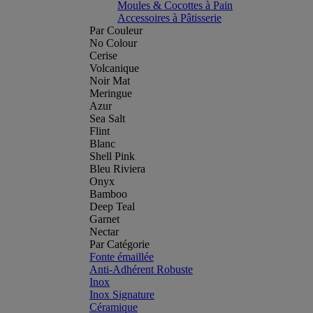
Moules & Cocottes à Pain
Accessoires à Pâtisserie
Par Couleur
No Colour
Cerise
Volcanique
Noir Mat
Meringue
Azur
Sea Salt
Flint
Blanc
Shell Pink
Bleu Riviera
Onyx
Bamboo
Deep Teal
Garnet
Nectar
Par Catégorie
Fonte émaillée
Anti-Adhérent Robuste
Inox
Inox Signature
Céramique