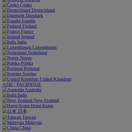
Česko
Deutschland
Danmark
España
Finland
France
Ireland
Italia
Luxembourg
Nederland
Norge
Polska
Portugal
Sverige
United Kingdom
ASIE / PACIFIQUE
Australia
India
New Zealand
Hong Kong
日本
Taiwan
Malaysia
China