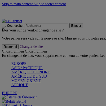
Skip to main content
Skip to footer content
Faites vivre l’été avec la Collection BBQ Outdoor & Thym -
Cra
Les indispensables Le Creuset -
Craquez
Newsletter: Inscrivez-vous et économisez 10%! -
Inscrivez-vous 
Rechercher
Effacer
Êtes vous sûr de vouloir changer de site ?
Votre panier sera vide sur le nouveau site. Mais ne vous inquiétez pas, 
Changer de site
Rester ici
Choisir un lieu
Choisir un lieu
En changeant de lieu, vous supprimez le contenu de votre panier. Les 
EUROPE
ASIE / PACIFIQUE
AMÉRIQUE DU NORD
AMÉRIQUE DU SUD
MOYEN-ORIENT
AFRIQUE
EUROPE
Österreich
België
Schweiz