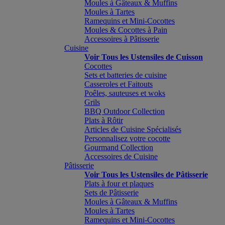
Moules à Gâteaux & Muffins
Moules à Tartes
Ramequins et Mini-Cocottes
Moules & Cocottes à Pain
Accessoires à Pâtisserie
Cuisine
Voir Tous les Ustensiles de Cuisson
Cocottes
Sets et batteries de cuisine
Casseroles et Faitouts
Poêles, sauteuses et woks
Grils
BBQ Outdoor Collection
Plats à Rôtir
Articles de Cuisine Spécialisés
Personnalisez votre cocotte
Gourmand Collection
Accessoires de Cuisine
Pâtisserie
Voir Tous les Ustensiles de Pâtisserie
Plats à four et plaques
Sets de Pâtisserie
Moules à Gâteaux & Muffins
Moules à Tartes
Ramequins et Mini-Cocottes