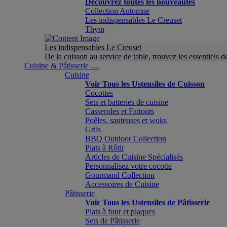
Découvrez toutes les nouveautés
Collection Automne
Les indispensables Le Creuset
Thym
Les indispensables Le Creuset
De la cuisson au service de table, trouvez les essentiels d
Cuisine & Pâtisserie
Cuisine
Voir Tous les Ustensiles de Cuisson
Cocottes
Sets et batteries de cuisine
Casseroles et Faitouts
Poêles, sauteuses et woks
Grils
BBQ Outdoor Collection
Plats à Rôtir
Articles de Cuisine Spécialisés
Personnalisez votre cocotte
Gourmand Collection
Accessoires de Cuisine
Pâtisserie
Voir Tous les Ustensiles de Pâtisserie
Plats à four et plaques
Sets de Pâtisserie