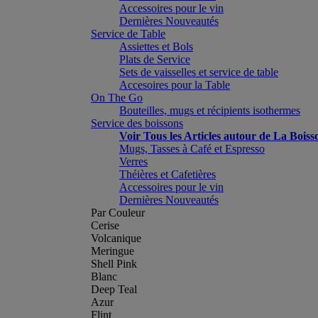
Accessoires pour le vin
Dernières Nouveautés
Service de Table
Assiettes et Bols
Plats de Service
Sets de vaisselles et service de table
Accesoires pour la Table
On The Go
Bouteilles, mugs et récipients isothermes
Service des boissons
Voir Tous les Articles autour de La Boiss
Mugs, Tasses à Café et Espresso
Verres
Théières et Cafetières
Accessoires pour le vin
Dernières Nouveautés
Par Couleur
Cerise
Volcanique
Meringue
Shell Pink
Blanc
Deep Teal
Azur
Flint