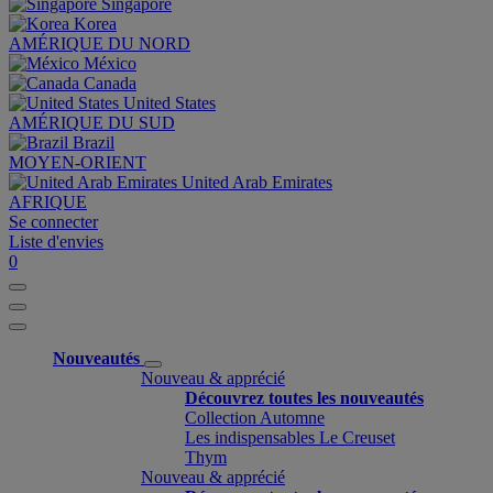
Singapore
Korea
AMÉRIQUE DU NORD
México
Canada
United States
AMÉRIQUE DU SUD
Brazil
MOYEN-ORIENT
United Arab Emirates
AFRIQUE
Se connecter
Liste d'envies
0
Nouveautés
Nouveau & apprécié
Découvrez toutes les nouveautés
Collection Automne
Les indispensables Le Creuset
Thym
Nouveau & apprécié