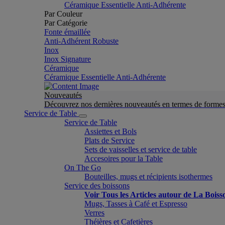
Céramique Essentielle Anti-Adhérente
Par Couleur
Par Catégorie
Fonte émaillée
Anti-Adhérent Robuste
Inox
Inox Signature
Céramique
Céramique Essentielle Anti-Adhérente
Nouveautés
Découvrez nos dernières nouveautés en termes de formes 
Service de Table
Service de Table
Assiettes et Bols
Plats de Service
Sets de vaisselles et service de table
Accesoires pour la Table
On The Go
Bouteilles, mugs et récipients isothermes
Service des boissons
Voir Tous les Articles autour de La Boiss
Mugs, Tasses à Café et Espresso
Verres
Théières et Cafetières