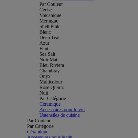
Par Couleur
Cerise
Volcanique
Meringue
Shell Pink
Blanc
Deep Teal
Azur
Flint
Sea Salt
Noir Mat
Bleu Riviera
Chambray
Onyx
Multicolour
Rose Quartz
Nuit
Par Catégorie
Céramique
Accessoires pour le vin
Ustensiles de cuisine
Par Couleur
Par Catégorie
Céramique
Accessoires pour le vin