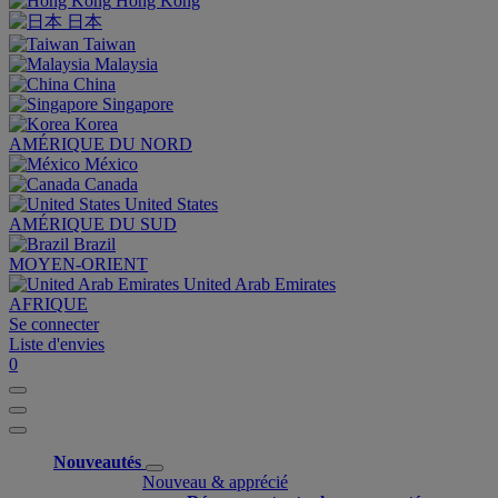
Hong Kong
日本
Taiwan
Malaysia
China
Singapore
Korea
AMÉRIQUE DU NORD
México
Canada
United States
AMÉRIQUE DU SUD
Brazil
MOYEN-ORIENT
United Arab Emirates
AFRIQUE
Se connecter
Liste d'envies
0
Nouveautés
Nouveau & apprécié