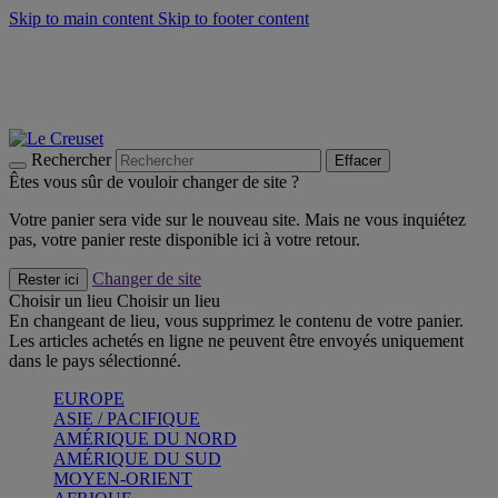
Skip to main content
Skip to footer content
Faites vivre l’été avec la Collection BBQ Outdoor & Thym -
Craquez
Les indispensables Le Creuset -
Craquez
Newsletter: Inscrivez-vous et économisez 10%! -
Inscrivez-vous
maintenant
Rechercher
Effacer
Êtes vous sûr de vouloir changer de site ?
Votre panier sera vide sur le nouveau site. Mais ne vous inquiétez
pas, votre panier reste disponible ici à votre retour.
Changer de site
Rester ici
Choisir un lieu
Choisir un lieu
En changeant de lieu, vous supprimez le contenu de votre panier.
Les articles achetés en ligne ne peuvent être envoyés uniquement
dans le pays sélectionné.
EUROPE
ASIE / PACIFIQUE
AMÉRIQUE DU NORD
AMÉRIQUE DU SUD
MOYEN-ORIENT