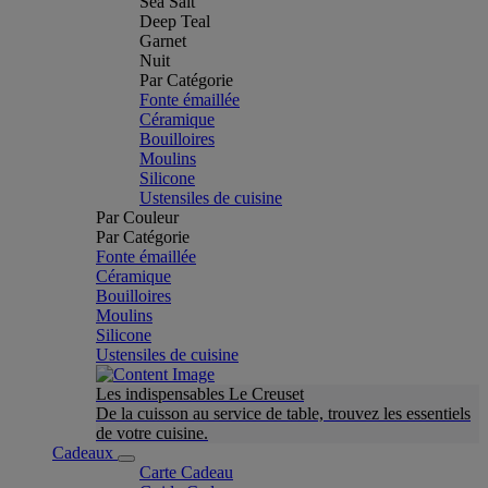
Sea Salt
Deep Teal
Garnet
Nuit
Par Catégorie
Fonte émaillée
Céramique
Bouilloires
Moulins
Silicone
Ustensiles de cuisine
Par Couleur
Par Catégorie
Fonte émaillée
Céramique
Bouilloires
Moulins
Silicone
Ustensiles de cuisine
Les indispensables Le Creuset
De la cuisson au service de table, trouvez les essentiels
de votre cuisine.
Cadeaux
Carte Cadeau