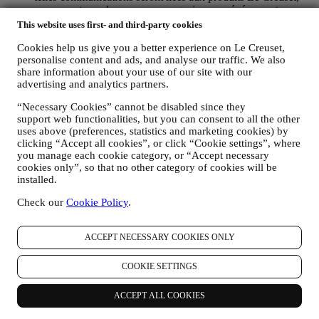
aux ouvertures de nouveaux magasins, aux événements
exclusifs, concours, enquêtes et démonstrations organisés par
This website uses first- and third-party cookies
Le Creuset ou à des offres spéciales qui pourraient vous
Cookies help us give you a better experience on Le Creuset,
intéresser. Ces communications pourront être sélectionnées ou
personalise content and ads, and analyse our traffic. We also
rédigées spécialement à votre intention, sur base de données
share information about your use of our site with our
vous concernant, telles que votre situation géographique,
advertising and analytics partners.
l’historique de vos achats ou vos préférences en ce qui
concerne nos produits. Nous utiliserons ces données pour
“Necessary Cookies” cannot be disabled since they
mieux cerner vos centres d’intérêt. Ceci nous permettra de
support web functionalities, but you can consent to all the other
personnaliser nos communications afin de les rendre plus
uses above (preferences, statistics and marketing cookies) by
pertinentes et intéressantes. Il n’y aura aucun autre effet. Nous
clicking “Accept all cookies”, or click “Cookie settings”, where
collectons aussi des données statistiques concernant
you manage each cookie category, or “Accept necessary
l’ouverture des e-mails et les clics, utilisant à cet effet des
cookies only”, so that no other category of cookies will be
technologies industrielles standard pour nous aider dans le
installed.
monitoring de nos lettres d’information. Ce traitement est basé
sur votre consentement à recevoir nos communications de
Check our
Cookie Policy
.
marketing personnalisées. Ce choix de participation peut être
exercé lors de la collecte des informations personnelles, en
ACCEPT NECESSARY COOKIES ONLY
cochant la case appropriée.
Désabonnement :
Vous pouvez cesser de recevoir nos communications
COOKIE SETTINGS
marketing à tout moment, gratuitement, en utilisant les
méthodes indiquées dans chaque communication (par
ACCEPT ALL COOKIES
exemple, pour vous désinscrire de la newsletter, vous pouvez
cliquer sur le lien de désinscription figurant au bas de chaque