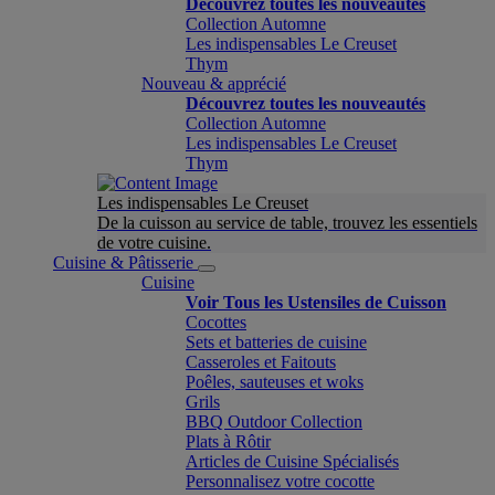
Découvrez toutes les nouveautés
Collection Automne
Les indispensables Le Creuset
Thym
Nouveau & apprécié
Découvrez toutes les nouveautés
Collection Automne
Les indispensables Le Creuset
Thym
Les indispensables Le Creuset
De la cuisson au service de table, trouvez les essentiels
de votre cuisine.
Cuisine & Pâtisserie
Cuisine
Voir Tous les Ustensiles de Cuisson
Cocottes
Sets et batteries de cuisine
Casseroles et Faitouts
Poêles, sauteuses et woks
Grils
BBQ Outdoor Collection
Plats à Rôtir
Articles de Cuisine Spécialisés
Personnalisez votre cocotte