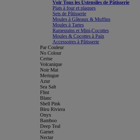
Voir Tous les Ustensiles de Pâtisserie
Plats à four et plaques
Sets de Pâtisserie
Moules à Gâteaux & Muffins
Moules à Tartes
Ramequins et Mini-Cocottes
Moules & Cocottes à Pain
Accessoires à Pâtisserie
Par Couleur
No Colour
Cerise
Volcanique
Noir Mat
Meringue
Azur
Sea Salt
Flint
Blanc
Shell Pink
Bleu Riviera
Onyx
Bamboo
Deep Teal
Garnet
Nectar