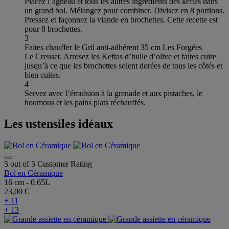
Placez l’agneau et tous les autres ingrédients des keftas dans
un grand bol. Mélangez pour combiner. Divisez en 8 portions.
Pressez et façonnez la viande en brochettes. Cette recette est
pour 8 brochettes.
3
Faites chauffer le Gril anti-adhérent 35 cm Les Forgées
Le Creuset. Arrosez les Keftas d’huile d’olive et faites cuire
jusqu’à ce que les brochettes soient dorées de tous les côtés et
bien cuites.
4
Servez avec l’émulsion à la grenade et aux pistaches, le
houmous et les pains plats réchauffés.
Les ustensiles idéaux
5 out of 5 Customer Rating
Bol en Céramique
16 cm - 0.65L
23,00 €
+ 11
+ 13