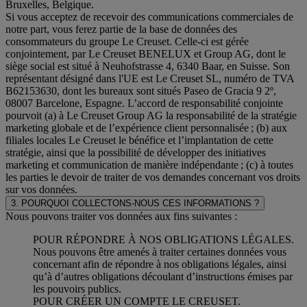
Bruxelles, Belgique.
Si vous acceptez de recevoir des communications commerciales de
notre part, vous ferez partie de la base de données des
consommateurs du groupe Le Creuset. Celle-ci est gérée
conjointement, par Le Creuset BENELUX et Group AG, dont le
siège social est situé à Neuhofstrasse 4, 6340 Baar, en Suisse. Son
représentant désigné dans l'UE est Le Creuset SL, numéro de TVA
B62153630, dont les bureaux sont situés Paseo de Gracia 9 2º,
08007 Barcelone, Espagne. L’accord de responsabilité conjointe
pourvoit (a) à Le Creuset Group AG la responsabilité de la stratégie
marketing globale et de l’expérience client personnalisée ; (b) aux
filiales locales Le Creuset le bénéfice et l’implantation de cette
stratégie, ainsi que la possibilité de développer des initiatives
marketing et communication de manière indépendante ; (c) à toutes
les parties le devoir de traiter de vos demandes concernant vos droits
sur vos données.
3. POURQUOI COLLECTONS-NOUS CES INFORMATIONS ?
Nous pouvons traiter vos données aux fins suivantes :
POUR RÉPONDRE À NOS OBLIGATIONS LÉGALES.
Nous pouvons être amenés à traiter certaines données vous
concernant afin de répondre à nos obligations légales, ainsi
qu’à d’autres obligations découlant d’instructions émises par
les pouvoirs publics.
POUR CRÉER UN COMPTE LE CREUSET.