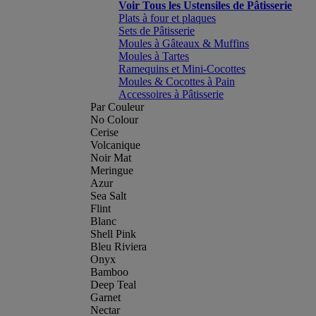
Voir Tous les Ustensiles de Pâtisserie
Plats à four et plaques
Sets de Pâtisserie
Moules à Gâteaux & Muffins
Moules à Tartes
Ramequins et Mini-Cocottes
Moules & Cocottes à Pain
Accessoires à Pâtisserie
Par Couleur
No Colour
Cerise
Volcanique
Noir Mat
Meringue
Azur
Sea Salt
Flint
Blanc
Shell Pink
Bleu Riviera
Onyx
Bamboo
Deep Teal
Garnet
Nectar