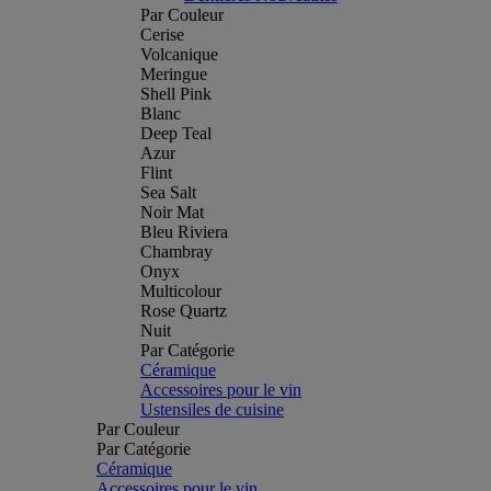
Par Couleur
Cerise
Volcanique
Meringue
Shell Pink
Blanc
Deep Teal
Azur
Flint
Sea Salt
Noir Mat
Bleu Riviera
Chambray
Onyx
Multicolour
Rose Quartz
Nuit
Par Catégorie
Céramique
Accessoires pour le vin
Ustensiles de cuisine
Par Couleur
Par Catégorie
Céramique
Accessoires pour le vin