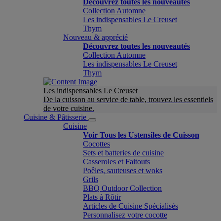
Découvrez toutes les nouveautés
Collection Automne
Les indispensables Le Creuset
Thym
Nouveau & apprécié
Découvrez toutes les nouveautés
Collection Automne
Les indispensables Le Creuset
Thym
Les indispensables Le Creuset
De la cuisson au service de table, trouvez les essentiels
de votre cuisine.
Cuisine & Pâtisserie
Cuisine
Voir Tous les Ustensiles de Cuisson
Cocottes
Sets et batteries de cuisine
Casseroles et Faitouts
Poêles, sauteuses et woks
Grils
BBQ Outdoor Collection
Plats à Rôtir
Articles de Cuisine Spécialisés
Personnalisez votre cocotte