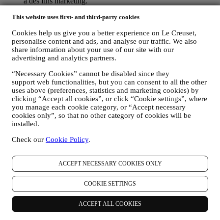
à des fins marketing.
POUR LE RECIBLAGE / LA PERSONNALISATION DE
This website uses first- and third-party cookies
NOS OFFRES, AMÉLIORANT AINSI L’EXPÉRIENCE
DU CLIENT.
Cookies help us give you a better experience on Le Creuset,
Nous souhaitons utiliser vos données pour adapter nos
personalise content and ads, and analyse our traffic. We also
services et nos offres à vos besoins et préférences en vue de
share information about your use of our site with our
vous proposer une expérience Le Creuset personnalisée. Nous
advertising and analytics partners.
faisons cela en analysant par exemple vos habitudes ou vos
centres d’intérêt, en relation avec les produits les plus
“Necessary Cookies” cannot be disabled since they
consultés, votre interaction avec nous sur les réseaux sociaux,
support web functionalities, but you can consent to all the other
les pages de notre Site web que vous visitez, le contenu de
uses above (preferences, statistics and marketing cookies) by
nos offres qui retient votre attention. Pour ce faire, nous avons
clicking “Accept all cookies”, or click “Cookie settings”, where
principalement recours à des cookies et des technologies
you manage each cookie category, or “Accept necessary
similaires, et également grâce à vos données et à vos
cookies only”, so that no other category of cookies will be
installed.
préférences collectées lors de votre abonnement à nos
communications marketing personnalisées. Nous utilisons ces
Check our
Cookie Policy
.
informations pour gérer notre publicité sur d’autres sites,
accorder l’accès à des contenus spécifiques, personnaliser le
contenu des offres que vous consultez sur le Site web ou, si
ACCEPT NECESSARY COOKIES ONLY
vous avez choisi de souscrire à nos communications
marketing, pour vous adresser des communications/ messages
COOKIE SETTINGS
pertinents dont nous sommes convaincus qu’ils pourraient
vous intéresser. Il n’y aura aucun autre effet. L’usage des
cookies est soumis à votre consentement. Si vous ne souhaitez
ACCEPT ALL COOKIES
pas recevoir ces informations, utilisées pour vous adresser des