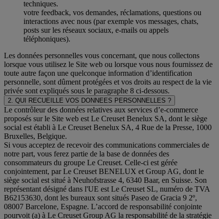
techniques.
votre feedback, vos demandes, réclamations, questions ou
interactions avec nous (par exemple vos messages, chats,
posts sur les réseaux sociaux, e-mails ou appels
téléphoniques).
Les données personnelles vous concernant, que nous collectons
lorsque vous utilisez le Site web ou lorsque vous nous fournissez de
toute autre façon une quelconque information d’identification
personnelle, sont dûment protégées et vos droits au respect de la vie
privée sont expliqués sous le paragraphe 8 ci-dessous.
2. QUI RECUEILLE VOS DONNEES PERSONNELLES ?
Le contrôleur des données relatives aux services d’e-commerce
proposés sur le Site web est Le Creuset Benelux SA, dont le siège
social est établi à Le Creuset Benelux SA, 4 Rue de la Presse, 1000
Bruxelles, Belgique.
Si vous acceptez de recevoir des communications commerciales de
notre part, vous ferez partie de la base de données des
consommateurs du groupe Le Creuset. Celle-ci est gérée
conjointement, par Le Creuset BENELUX et Group AG, dont le
siège social est situé à Neuhofstrasse 4, 6340 Baar, en Suisse. Son
représentant désigné dans l'UE est Le Creuset SL, numéro de TVA
B62153630, dont les bureaux sont situés Paseo de Gracia 9 2º,
08007 Barcelone, Espagne. L’accord de responsabilité conjointe
pourvoit (a) à Le Creuset Group AG la responsabilité de la stratégie