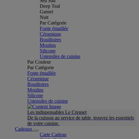
Sea Salt
Deep Teal
Garnet
Nuit
Par Catégorie
Fonte émaillée
Céramique
Bouilloires
Moulins
Silicone
Ustensiles de cuisine
Par Couleur
Par Catégorie
Fonte émaillée
Céramique
Bouilloires
Moulins
Silicone
Ustensiles de cuisine
Les indispensables Le Creuset
De la cuisson au service de table, trouvez les essentiels
de votre cuisine.
Cadeaux
Carte Cadeau