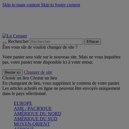
Skip to main content
Skip to footer content
Faites vivre l’été avec la Collection BBQ Outdoor & Thym -
Craquez
Les indispensables Le Creuset -
Craquez
Newsletter: Inscrivez-vous et économisez 10%! -
Inscrivez-vous
maintenant
Rechercher
Effacer
Êtes vous sûr de vouloir changer de site ?
Votre panier sera vide sur le nouveau site. Mais ne vous inquiétez
pas, votre panier reste disponible ici à votre retour.
Changer de site
Rester ici
Choisir un lieu
Choisir un lieu
En changeant de lieu, vous supprimez le contenu de votre panier.
Les articles achetés en ligne ne peuvent être envoyés uniquement
dans le pays sélectionné.
EUROPE
ASIE / PACIFIQUE
AMÉRIQUE DU NORD
AMÉRIQUE DU SUD
MOYEN-ORIENT