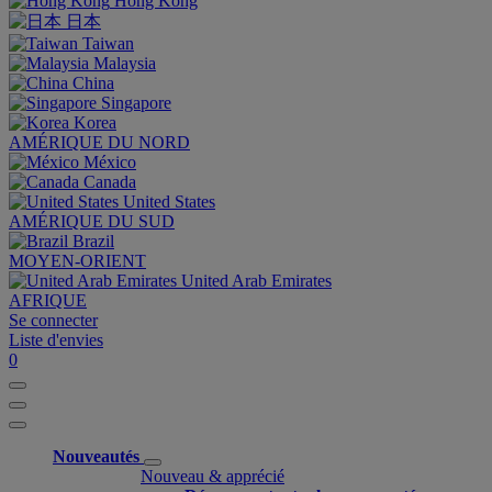
Hong Kong
日本
Taiwan
Malaysia
China
Singapore
Korea
AMÉRIQUE DU NORD
México
Canada
United States
AMÉRIQUE DU SUD
Brazil
MOYEN-ORIENT
United Arab Emirates
AFRIQUE
Se connecter
Liste d'envies
0
Nouveautés
Nouveau & apprécié